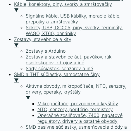
Káble, konektory, piny, svorky a zmršťovačky
▼
Signálne káble, USB kábliky, meracie káble,
prepojky a zmršťovačky
Sokety, USB, DC005, piny, svorky, terminály,
WAGO, XT60, banániky
Zostavy, stavebnice a kity
▼
Zostavy s Arduino
Zostavy a stavebnice áut, pavúkov, rúk,
osciloskopov, zdrojov a iné
Sady súčiastok, senzorov a iné
SMD a THT súčiastky, samostatné čipy
▼
Aktívne obvody, mikropočítače, NTC, senzory,
drivery, operáky, kryštály
▼
Mikropočítače, prevodníky a kryštály
NTC, senzory, periférie, termistory
Operačné zosilňovače, 7400, napäťové
regulátory, drivery a ostatné obvody
SMD pasívne súčiastky, usmerňovacie diódy a