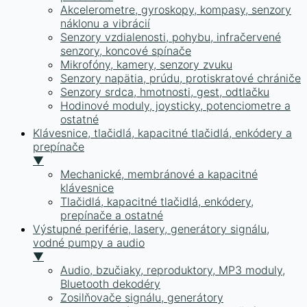
Akcelerometre, gyroskopy, kompasy, senzory
náklonu a vibrácií
Senzory vzdialenosti, pohybu, infračervené
senzory, koncové spínače
Mikrofóny, kamery, senzory zvuku
Senzory napätia, prúdu, protiskratové chrániče
Senzory srdca, hmotnosti, gest, odtlačku
Hodinové moduly, joysticky, potenciometre a
ostatné
Klávesnice, tlačidlá, kapacitné tlačidlá, enkódery a
prepínače
▼
Mechanické, membránové a kapacitné
klávesnice
Tlačidlá, kapacitné tlačidlá, enkódery,
prepínače a ostatné
Výstupné periférie, lasery, generátory signálu,
vodné pumpy a audio
▼
Audio, bzučiaky, reproduktory, MP3 moduly,
Bluetooth dekodéry
Zosilňovače signálu, generátory