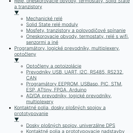
Relé, oneskorovacie obvody, termostaty, Solid State
a tranzistory
▼
Mechanické relé
Solid State relé moduly
Mosfety, tranzistory a polovodičové spínanie
Oneskorovacie obvody, termostaty, relé s wifi,
senzormi a iné
Programátory, logické prevodníky, multiplexery,
optočleny
▼
Optočleny a optoizolácie
Prevodníky USB, UART, I2C, RS485, RS232,
CAN
Programátory EEPROM, USBasp, PIC, STM,
ESP, ATtiny, FPGA, Arduino
AD/DA prevodníky, logické prevodníky,
multiplexery
Kontaktné polia, dosky plošných spojov a
prototypovanie
▼
Dosky plošných spojov, univerzálne DPS
Kontaktné polia a prototypovacie nadstavby