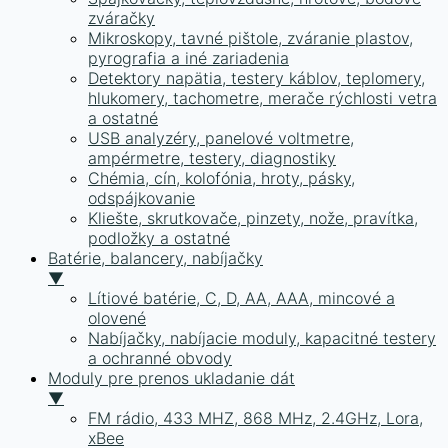
zváračky
Mikroskopy, tavné pištole, zváranie plastov,
pyrografia a iné zariadenia
Detektory napätia, testery káblov, teplomery,
hlukomery, tachometre, merače rýchlosti vetra
a ostatné
USB analyzéry, panelové voltmetre,
ampérmetre, testery, diagnostiky
Chémia, cín, kolofónia, hroty, pásky,
odspájkovanie
Kliešte, skrutkovače, pinzety, nože, pravítka,
podložky a ostatné
Batérie, balancery, nabíjačky
▼
Lítiové batérie, C, D, AA, AAA, mincové a
olovené
Nabíjačky, nabíjacie moduly, kapacitné testery
a ochranné obvody
Moduly pre prenos ukladanie dát
▼
FM rádio, 433 MHZ, 868 MHz, 2.4GHz, Lora,
xBee