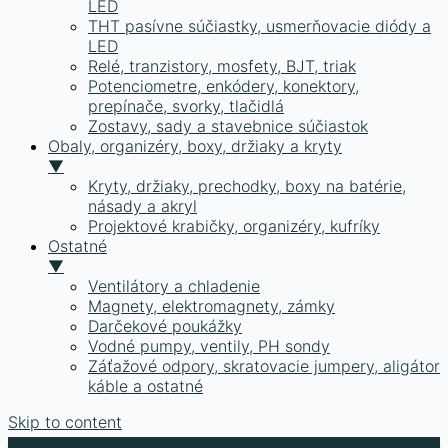
LED
THT pasívne súčiastky, usmerňovacie diódy a
LED
Relé, tranzistory, mosfety, BJT, triak
Potenciometre, enkódery, konektory,
prepínače, svorky, tlačidlá
Zostavy, sady a stavebnice súčiastok
Obaly, organizéry, boxy, držiaky a kryty
▼
Kryty, držiaky, prechodky, boxy na batérie,
násady a akryl
Projektové krabičky, organizéry, kufríky
Ostatné
▼
Ventilátory a chladenie
Magnety, elektromagnety, zámky
Darčekové poukážky
Vodné pumpy, ventily, PH sondy
Záťažové odpory, skratovacie jumpery, aligátor
káble a ostatné
Skip to content