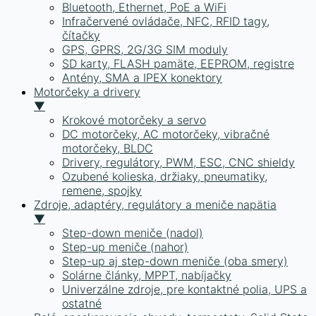
Bluetooth, Ethernet, PoE a WiFi
Infračervené ovládače, NFC, RFID tagy,
čítačky
GPS, GPRS, 2G/3G SIM moduly
SD karty, FLASH pamäte, EEPROM, registre
Antény, SMA a IPEX konektory
Motorčeky a drivery
▼
Krokové motorčeky a servo
DC motorčeky, AC motorčeky, vibračné
motorčeky, BLDC
Drivery, regulátory, PWM, ESC, CNC shieldy
Ozubené kolieska, držiaky, pneumatiky,
remene, spojky
Zdroje, adaptéry, regulátory a meniče napätia
▼
Step-down meniče (nadol)
Step-up meniče (nahor)
Step-up aj step-down meniče (oba smery)
Solárne články, MPPT, nabíjačky
Univerzálne zdroje, pre kontaktné polia, UPS a
ostatné