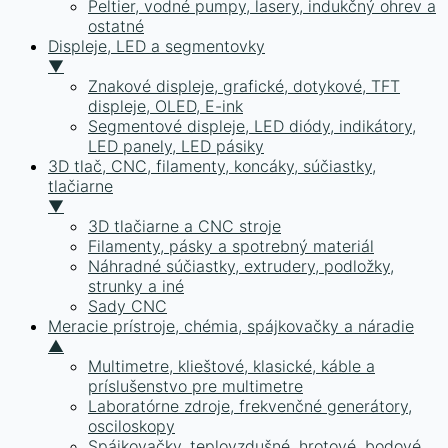
Peltier, vodné pumpy, lasery, indukčný ohrev a
ostatné
Displeje, LED a segmentovky
▼
Znakové displeje, grafické, dotykové, TFT
displeje, OLED, E-ink
Segmentové displeje, LED diódy, indikátory,
LED panely, LED pásiky
3D tlač, CNC, filamenty, koncáky, súčiastky,
tlačiarne
▼
3D tlačiarne a CNC stroje
Filamenty, pásky a spotrebný materiál
Náhradné súčiastky, extrudery, podložky,
strunky a iné
Sady CNC
Meracie prístroje, chémia, spájkovačky a náradie
▲
Multimetre, klieštové, klasické, káble a
príslušenstvo pre multimetre
Laboratórne zdroje, frekvenčné generátory,
osciloskopy
Spájkovačky, teplovzdušné, hrotové, bodové