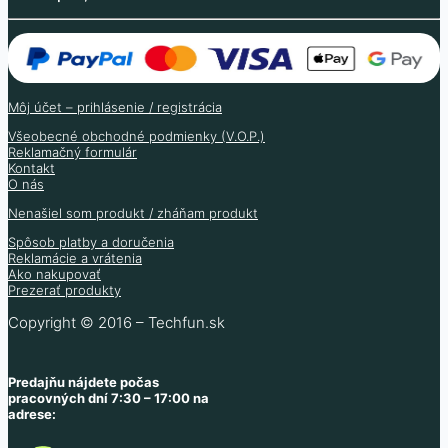
Viac informácií
Môj účet – prihlásenie / registrácia
Všeobecné obchodné podmienky (V.O.P.)
Reklamačný formulár
Kontakt
O nás
Nenašiel som produkt / zháňam produkt
Spôsob platby a doručenia
Reklamácie a vrátenia
Ako nakupovať
Prezerať produkty
Copyright © 2016 – Techfun.sk
Predajňu nájdete počas
pracovných dní 7:30 – 17:00 na
adrese: