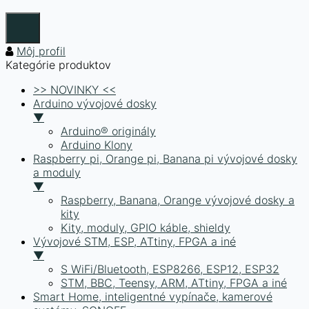
Môj profil
Kategórie produktov
>> NOVINKY <<
Arduino vývojové dosky
▼
Arduino® originály
Arduino Klony
Raspberry pi, Orange pi, Banana pi vývojové dosky
a moduly
▼
Raspberry, Banana, Orange vývojové dosky a
kity
Kity, moduly, GPIO káble, shieldy
Vývojové STM, ESP, ATtiny, FPGA a iné
▼
S WiFi/Bluetooth, ESP8266, ESP12, ESP32
STM, BBC, Teensy, ARM, ATtiny, FPGA a iné
Smart Home, inteligentné vypínače, kamerové