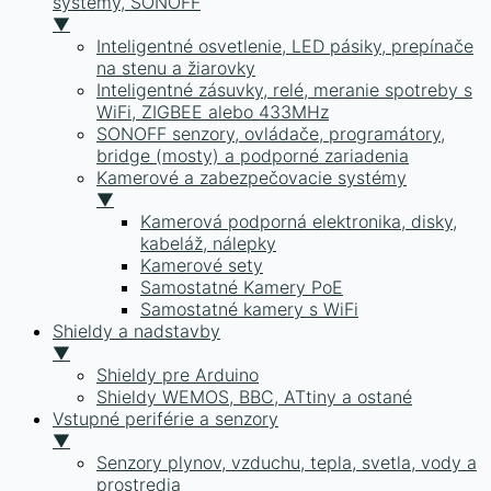
systémy, SONOFF
▼
Inteligentné osvetlenie, LED pásiky, prepínače
na stenu a žiarovky
Inteligentné zásuvky, relé, meranie spotreby s
WiFi, ZIGBEE alebo 433MHz
SONOFF senzory, ovládače, programátory,
bridge (mosty) a podporné zariadenia
Kamerové a zabezpečovacie systémy
▼
Kamerová podporná elektronika, disky,
kabeláž, nálepky
Kamerové sety
Samostatné Kamery PoE
Samostatné kamery s WiFi
Shieldy a nadstavby
▼
Shieldy pre Arduino
Shieldy WEMOS, BBC, ATtiny a ostané
Vstupné periférie a senzory
▼
Senzory plynov, vzduchu, tepla, svetla, vody a
prostredia