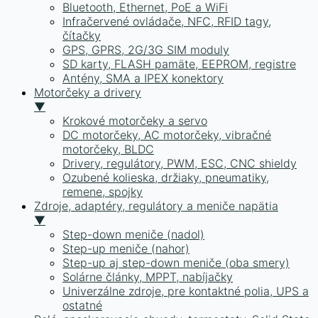
Bluetooth, Ethernet, PoE a WiFi
Infračervené ovládače, NFC, RFID tagy,
čítačky
GPS, GPRS, 2G/3G SIM moduly
SD karty, FLASH pamäte, EEPROM, registre
Antény, SMA a IPEX konektory
Motorčeky a drivery
▼
Krokové motorčeky a servo
DC motorčeky, AC motorčeky, vibračné
motorčeky, BLDC
Drivery, regulátory, PWM, ESC, CNC shieldy
Ozubené kolieska, držiaky, pneumatiky,
remene, spojky
Zdroje, adaptéry, regulátory a meniče napätia
▼
Step-down meniče (nadol)
Step-up meniče (nahor)
Step-up aj step-down meniče (oba smery)
Solárne články, MPPT, nabíjačky
Univerzálne zdroje, pre kontaktné polia, UPS a
ostatné