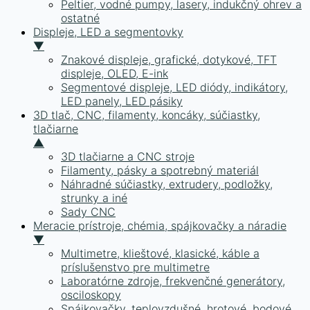
Peltier, vodné pumpy, lasery, indukčný ohrev a
ostatné
Displeje, LED a segmentovky
▼
Znakové displeje, grafické, dotykové, TFT
displeje, OLED, E-ink
Segmentové displeje, LED diódy, indikátory,
LED panely, LED pásiky
3D tlač, CNC, filamenty, koncáky, súčiastky,
tlačiarne
▲
3D tlačiarne a CNC stroje
Filamenty, pásky a spotrebný materiál
Náhradné súčiastky, extrudery, podložky,
strunky a iné
Sady CNC
Meracie prístroje, chémia, spájkovačky a náradie
▼
Multimetre, klieštové, klasické, káble a
príslušenstvo pre multimetre
Laboratórne zdroje, frekvenčné generátory,
osciloskopy
Spájkovačky, teplovzdušné, hrotové, bodové