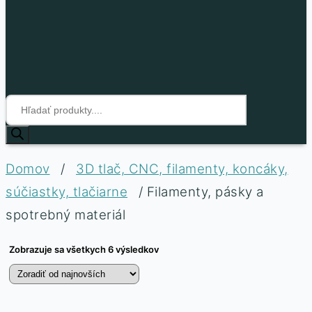
Products
Techfun
search
Váš
nápad,
Domov
/
3D tlač, CNC, filamenty, koncáky,
náš
hardvér
súčiastky, tlačiarne
/ Filamenty, pásky a
spotrebný materiál
Zobrazuje sa všetkych 6 výsledkov