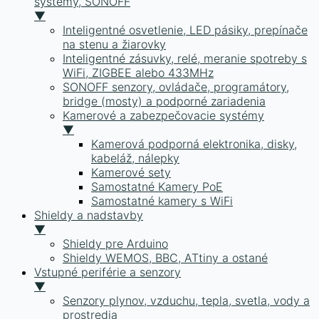
systémy, SONOFF
▼
Inteligentné osvetlenie, LED pásiky, prepínače
na stenu a žiarovky
Inteligentné zásuvky, relé, meranie spotreby s
WiFi, ZIGBEE alebo 433MHz
SONOFF senzory, ovládače, programátory,
bridge (mosty) a podporné zariadenia
Kamerové a zabezpečovacie systémy
▼
Kamerová podporná elektronika, disky,
kabeláž, nálepky
Kamerové sety
Samostatné Kamery PoE
Samostatné kamery s WiFi
Shieldy a nadstavby
▼
Shieldy pre Arduino
Shieldy WEMOS, BBC, ATtiny a ostané
Vstupné periférie a senzory
▼
Senzory plynov, vzduchu, tepla, svetla, vody a
prostredia