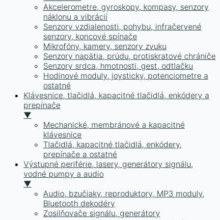
Akcelerometre, gyroskopy, kompasy, senzory
náklonu a vibrácií
Senzory vzdialenosti, pohybu, infračervené
senzory, koncové spínače
Mikrofóny, kamery, senzory zvuku
Senzory napätia, prúdu, protiskratové chrániče
Senzory srdca, hmotnosti, gest, odtlačku
Hodinové moduly, joysticky, potenciometre a
ostatné
Klávesnice, tlačidlá, kapacitné tlačidlá, enkódery a
prepínače
▼
Mechanické, membránové a kapacitné
klávesnice
Tlačidlá, kapacitné tlačidlá, enkódery,
prepínače a ostatné
Výstupné periférie, lasery, generátory signálu,
vodné pumpy a audio
▼
Audio, bzučiaky, reproduktory, MP3 moduly,
Bluetooth dekodéry
Zosilňovače signálu, generátory