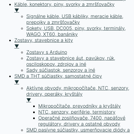
Káble, konektory, piny, svorky a zmršťovačky
▼
Signálne káble, USB kábliky, meracie káble,
prepojky a zmršťovačky
Sokety, USB, DC005, piny, svorky, terminály,
WAGO, XT60, banániky
Zostavy, stavebnice a kity
▼
Zostavy s Arduino
Zostavy a stavebnice áut, pavúkov, rúk,
osciloskopov, zdrojov a iné
Sady súčiastok, senzorov a iné
SMD a THT súčiastky, samostatné čipy
▼
Aktívne obvody, mikropočítače, NTC, senzory,
drivery, operáky, kryštály
▼
Mikropočítače, prevodníky a kryštály
NTC, senzory, periférie, termistory
Operačné zosilňovače, 7400, napäťové
regulátory, drivery a ostatné obvody
SMD pasívne súčiastky, usmerňovacie diódy a