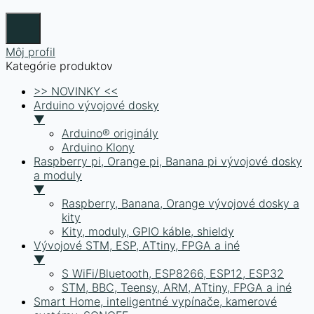
Môj profil
Kategórie produktov
>> NOVINKY <<
Arduino vývojové dosky
▼
Arduino® originály
Arduino Klony
Raspberry pi, Orange pi, Banana pi vývojové dosky
a moduly
▼
Raspberry, Banana, Orange vývojové dosky a
kity
Kity, moduly, GPIO káble, shieldy
Vývojové STM, ESP, ATtiny, FPGA a iné
▼
S WiFi/Bluetooth, ESP8266, ESP12, ESP32
STM, BBC, Teensy, ARM, ATtiny, FPGA a iné
Smart Home, inteligentné vypínače, kamerové