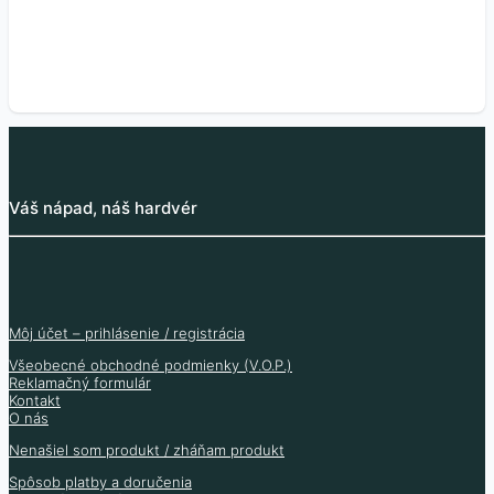
výtlačky.
3D tlač.
Skladom viac typov
Skladom viac typov
Skladom viac typov
Skladom viac typov
Viac informácií
Viac informácií
Viac informácií
Viac informácií
Váš nápad, náš hardvér
Môj účet – prihlásenie / registrácia
Všeobecné obchodné podmienky (V.O.P.)
Reklamačný formulár
Kontakt
O nás
Nenašiel som produkt / zháňam produkt
Spôsob platby a doručenia