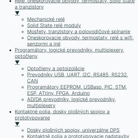
Relé, oneskorovacie obvody, termostaty, Solid State
a tranzistory
▼
Mechanické relé
Solid State relé moduly
Mosfety, tranzistory a polovodičové spínanie
Oneskorovacie obvody, termostaty, relé s wifi,
senzormi a iné
Programátory, logické prevodníky, multiplexery,
optočleny
▼
Optočleny a optoizolácie
Prevodníky USB, UART, I2C, RS485, RS232,
CAN
Programátory EEPROM, USBasp, PIC, STM,
ESP, ATtiny, FPGA, Arduino
AD/DA prevodníky, logické prevodníky,
multiplexery
Kontaktné polia, dosky plošných spojov a
prototypovanie
▼
Dosky plošných spojov, univerzálne DPS
Kontaktné polia a prototypovacie nadstavby