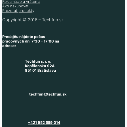
Reklamácie a vrátenia
Ako nakupovať
Prezerať produkty
Copyright © 2016 – Techfun.sk
Predajňu nájdete počas
pracovných dní 7:30 – 17:00 na
adrese:
Techfun s. r. o.
Kopčianska 92A
851 01 Bratislava
techfun@techfun.sk
+421 952 559 014