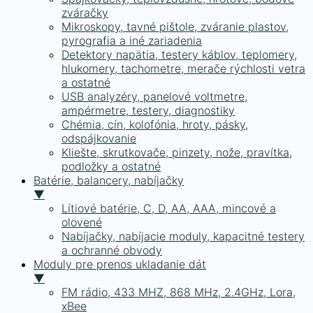
zváračky
Mikroskopy, tavné pištole, zváranie plastov,
pyrografia a iné zariadenia
Detektory napätia, testery káblov, teplomery,
hlukomery, tachometre, merače rýchlosti vetra
a ostatné
USB analyzéry, panelové voltmetre,
ampérmetre, testery, diagnostiky
Chémia, cín, kolofónia, hroty, pásky,
odspájkovanie
Kliešte, skrutkovače, pinzety, nože, pravítka,
podložky a ostatné
Batérie, balancery, nabíjačky
▼
Lítiové batérie, C, D, AA, AAA, mincové a
olovené
Nabíjačky, nabíjacie moduly, kapacitné testery
a ochranné obvody
Moduly pre prenos ukladanie dát
▼
FM rádio, 433 MHZ, 868 MHz, 2.4GHz, Lora,
xBee