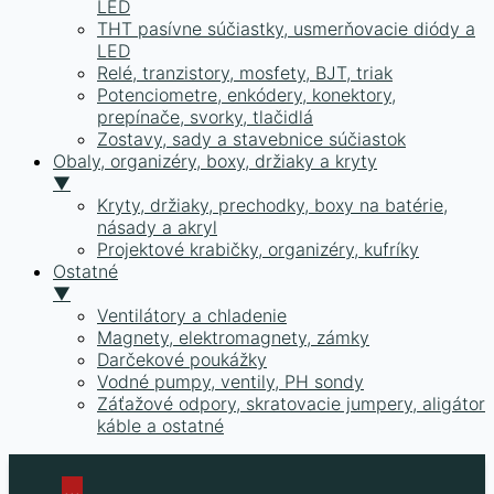
LED
THT pasívne súčiastky, usmerňovacie diódy a
LED
Relé, tranzistory, mosfety, BJT, triak
Potenciometre, enkódery, konektory,
prepínače, svorky, tlačidlá
Zostavy, sady a stavebnice súčiastok
Obaly, organizéry, boxy, držiaky a kryty
▼
Kryty, držiaky, prechodky, boxy na batérie,
násady a akryl
Projektové krabičky, organizéry, kufríky
Ostatné
▼
Ventilátory a chladenie
Magnety, elektromagnety, zámky
Darčekové poukážky
Vodné pumpy, ventily, PH sondy
Záťažové odpory, skratovacie jumpery, aligátor
káble a ostatné
Skip
to
...