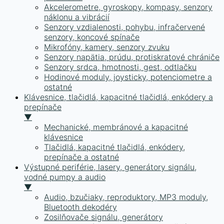
Akcelerometre, gyroskopy, kompasy, senzory
náklonu a vibrácií
Senzory vzdialenosti, pohybu, infračervené
senzory, koncové spínače
Mikrofóny, kamery, senzory zvuku
Senzory napätia, prúdu, protiskratové chrániče
Senzory srdca, hmotnosti, gest, odtlačku
Hodinové moduly, joysticky, potenciometre a
ostatné
Klávesnice, tlačidlá, kapacitné tlačidlá, enkódery a
prepínače
▼
Mechanické, membránové a kapacitné
klávesnice
Tlačidlá, kapacitné tlačidlá, enkódery,
prepínače a ostatné
Výstupné periférie, lasery, generátory signálu,
vodné pumpy a audio
▼
Audio, bzučiaky, reproduktory, MP3 moduly,
Bluetooth dekodéry
Zosilňovače signálu, generátory