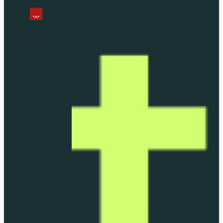
...
...