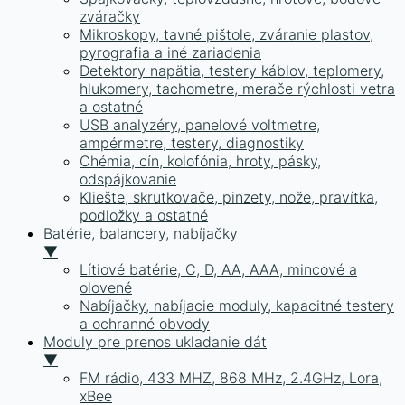
zváračky
Mikroskopy, tavné pištole, zváranie plastov,
pyrografia a iné zariadenia
Detektory napätia, testery káblov, teplomery,
hlukomery, tachometre, merače rýchlosti vetra
a ostatné
USB analyzéry, panelové voltmetre,
ampérmetre, testery, diagnostiky
Chémia, cín, kolofónia, hroty, pásky,
odspájkovanie
Kliešte, skrutkovače, pinzety, nože, pravítka,
podložky a ostatné
Batérie, balancery, nabíjačky
▼
Lítiové batérie, C, D, AA, AAA, mincové a
olovené
Nabíjačky, nabíjacie moduly, kapacitné testery
a ochranné obvody
Moduly pre prenos ukladanie dát
▼
FM rádio, 433 MHZ, 868 MHz, 2.4GHz, Lora,
xBee