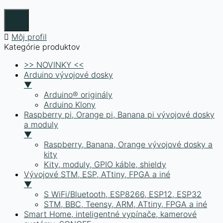
Môj profil
Kategórie produktov
>> NOVINKY <<
Arduino vývojové dosky
▼
Arduino® originály
Arduino Klony
Raspberry pi, Orange pi, Banana pi vývojové dosky
a moduly
▼
Raspberry, Banana, Orange vývojové dosky a
kity
Kity, moduly, GPIO káble, shieldy
Vývojové STM, ESP, ATtiny, FPGA a iné
▼
S WiFi/Bluetooth, ESP8266, ESP12, ESP32
STM, BBC, Teensy, ARM, ATtiny, FPGA a iné
Smart Home, inteligentné vypínače, kamerové