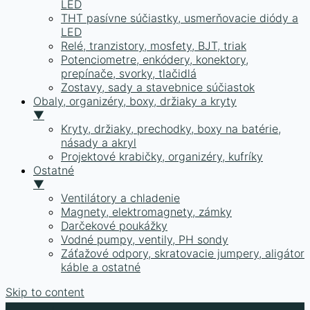
LED
THT pasívne súčiastky, usmerňovacie diódy a
LED
Relé, tranzistory, mosfety, BJT, triak
Potenciometre, enkódery, konektory,
prepínače, svorky, tlačidlá
Zostavy, sady a stavebnice súčiastok
Obaly, organizéry, boxy, držiaky a kryty
▼
Kryty, držiaky, prechodky, boxy na batérie,
násady a akryl
Projektové krabičky, organizéry, kufríky
Ostatné
▼
Ventilátory a chladenie
Magnety, elektromagnety, zámky
Darčekové poukážky
Vodné pumpy, ventily, PH sondy
Záťažové odpory, skratovacie jumpery, aligátor
káble a ostatné
Skip to content