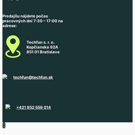
Predajňu nájdete počas
pracovných dní 7:30 – 17:00 na
adrese:
Techfun s. r. o.
Kopčianska 92A
851 01 Bratislava
techfun@techfun.sk
+421 952 559 014