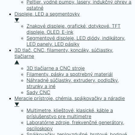
Peltier, vodné pumpy, lasery, indukčný ohrev a
ostatné
Displeje, LED a segmentovky
▼
Znakové displeje, grafické, dotykové, TFT
displeje, OLED, E-ink
Segmentové displeje, LED diódy, indikátory,
LED panely, LED pásiky
3D tlač, CNC, filamenty, koncáky, súčiastky,
tlačiarne
▲
3D tlačiarne a CNC stroje
Filamenty, pásky a spotrebný materiál
Náhradné súčiastky, extrudery, podložky,
strunky a iné
Sady CNC
Meracie prístroje, chémia, spájkovačky a náradie
▼
Multimetre, klieštové, klasické, káble a
príslušenstvo pre multimetre
Laboratórne zdroje, frekvenčné generátory,
osciloskopy
Spájkovačky, teplovzdušné, hrotové, bodové