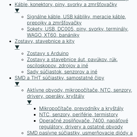
Káble, konektory, piny, svorky a zmršťovačky
▼
Signálne káble, USB kábliky, meracie káble,
prepojky a zmršťovačky
Sokety, USB, DC005, piny, svorky, terminály,
WAGO, XT60, banániky
Zostavy, stavebnice a kity
▼
Zostavy s Arduino
Zostavy a stavebnice áut, pavúkov, rúk,
osciloskopov, zdrojov a iné
Sady súčiastok, senzorov a iné
SMD a THT súčiastky, samostatné čipy
▼
Aktívne obvody, mikropočítače, NTC, senzory,
drivery, operáky, kryštály
▼
Mikropočítače, prevodníky a kryštály
NTC, senzory, periférie, termistory
Operačné zosilňovače, 7400, napäťové
regulátory, drivery a ostatné obvody
SMD pasívne súčiastky, usmerňovacie diódy a