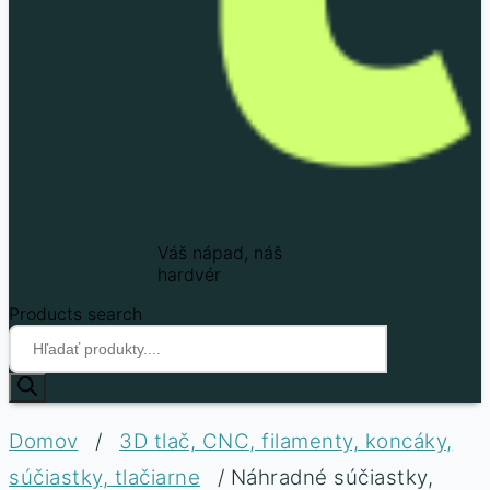
Techfun
Váš nápad, náš
hardvér
Products search
Domov
/
3D tlač, CNC, filamenty, koncáky,
súčiastky, tlačiarne
/ Náhradné súčiastky,