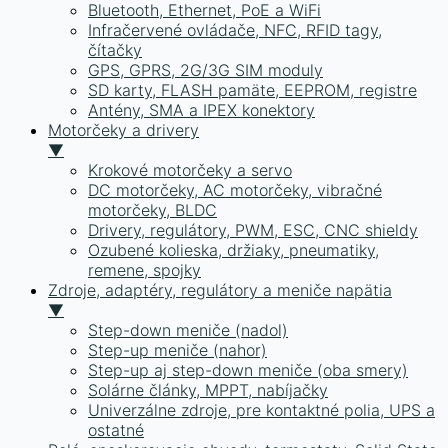
Bluetooth, Ethernet, PoE a WiFi
Infračervené ovládače, NFC, RFID tagy,
čítačky
GPS, GPRS, 2G/3G SIM moduly
SD karty, FLASH pamäte, EEPROM, registre
Antény, SMA a IPEX konektory
Motorčeky a drivery
▼
Krokové motorčeky a servo
DC motorčeky, AC motorčeky, vibračné
motorčeky, BLDC
Drivery, regulátory, PWM, ESC, CNC shieldy
Ozubené kolieska, držiaky, pneumatiky,
remene, spojky
Zdroje, adaptéry, regulátory a meniče napätia
▼
Step-down meniče (nadol)
Step-up meniče (nahor)
Step-up aj step-down meniče (oba smery)
Solárne články, MPPT, nabíjačky
Univerzálne zdroje, pre kontaktné polia, UPS a
ostatné