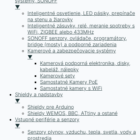
systémy, SONOFF
▼
Inteligentné osvetlenie, LED pásiky, prepínače
na stenu a žiarovky
Inteligentné zásuvky, relé, meranie spotreby s
WiFi, ZIGBEE alebo 433MHz
SONOFF senzory, ovládače, programátory,
bridge (mosty) a podporné zariadenia
Kamerové a zabezpečovacie systémy
▼
Kamerová podporná elektronika, disky,
kabeláž, nálepky
Kamerové sety
Samostatné Kamery PoE
Samostatné kamery s WiFi
Shieldy a nadstavby
▼
Shieldy pre Arduino
Shieldy WEMOS, BBC, ATtiny a ostané
Vstupné periférie a senzory
▼
Senzory plynov, vzduchu, tepla, svetla, vody a
prostredia