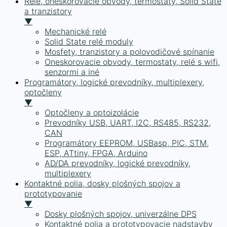
Relé, oneskorovacie obvody, termostaty, Solid State
a tranzistory
▼
Mechanické relé
Solid State relé moduly
Mosfety, tranzistory a polovodičové spínanie
Oneskorovacie obvody, termostaty, relé s wifi,
senzormi a iné
Programátory, logické prevodníky, multiplexery,
optočleny
▼
Optočleny a optoizolácie
Prevodníky USB, UART, I2C, RS485, RS232,
CAN
Programátory EEPROM, USBasp, PIC, STM,
ESP, ATtiny, FPGA, Arduino
AD/DA prevodníky, logické prevodníky,
multiplexery
Kontaktné polia, dosky plošných spojov a
prototypovanie
▼
Dosky plošných spojov, univerzálne DPS
Kontaktné polia a prototypovacie nadstavby