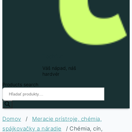
Techfun
Váš nápad, náš
hardvér
Products search
Domov
/
Meracie prístroje, chémia,
spájkovačky a náradie
/ Chémia, cín,