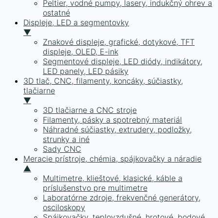
Peltier, vodné pumpy, lasery, indukčný ohrev a
ostatné
Displeje, LED a segmentovky
▼
Znakové displeje, grafické, dotykové, TFT
displeje, OLED, E-ink
Segmentové displeje, LED diódy, indikátory,
LED panely, LED pásiky
3D tlač, CNC, filamenty, koncáky, súčiastky,
tlačiarne
▼
3D tlačiarne a CNC stroje
Filamenty, pásky a spotrebný materiál
Náhradné súčiastky, extrudery, podložky,
strunky a iné
Sady CNC
Meracie prístroje, chémia, spájkovačky a náradie
▲
Multimetre, klieštové, klasické, káble a
príslušenstvo pre multimetre
Laboratórne zdroje, frekvenčné generátory,
osciloskopy
Spájkovačky, teplovzdušné, hrotové, bodové