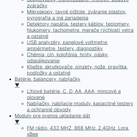
zváračky
Mikroskopy, tavné pištole, zváranie plastov,
pyrografia a iné zariadenia
Detektory napätia, testery káblov, teplomery,
hlukomery, tachometre, merače rýchlosti vetra
a ostatné
USB analyzéry, panelové voltmetre,
ampérmetre, testery, diagnostiky
Chémia, cín, kolofónia, hroty, pásky,
odspájkovanie
Kliešte, skrutkovače, pinzety, nože, pravítka,
podložky a ostatné
Batérie, balancery, nabíjačky
▼
Lítiové batérie, C, D, AA, AAA, mincové a
olovené
Nabíjačky, nabíjacie moduly, kapacitné testery
a ochranné obvody
Moduly pre prenos ukladanie dát
▼
FM rádio, 433 MHZ, 868 MHz, 2.4GHz, Lora,
xBee