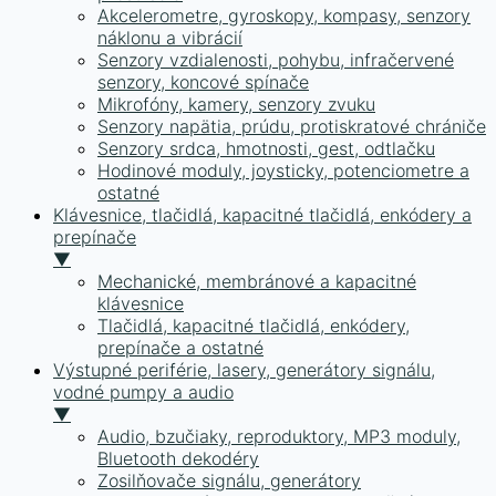
Akcelerometre, gyroskopy, kompasy, senzory
náklonu a vibrácií
Senzory vzdialenosti, pohybu, infračervené
senzory, koncové spínače
Mikrofóny, kamery, senzory zvuku
Senzory napätia, prúdu, protiskratové chrániče
Senzory srdca, hmotnosti, gest, odtlačku
Hodinové moduly, joysticky, potenciometre a
ostatné
Klávesnice, tlačidlá, kapacitné tlačidlá, enkódery a
prepínače
▼
Mechanické, membránové a kapacitné
klávesnice
Tlačidlá, kapacitné tlačidlá, enkódery,
prepínače a ostatné
Výstupné periférie, lasery, generátory signálu,
vodné pumpy a audio
▼
Audio, bzučiaky, reproduktory, MP3 moduly,
Bluetooth dekodéry
Zosilňovače signálu, generátory