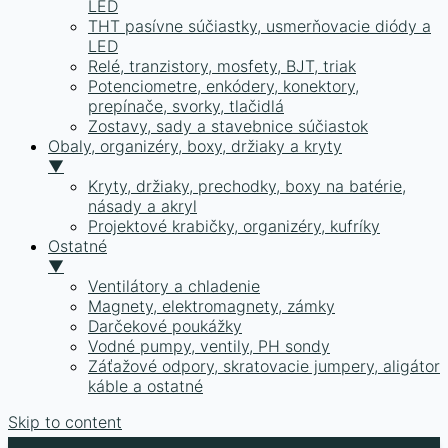
LED
THT pasívne súčiastky, usmerňovacie diódy a
LED
Relé, tranzistory, mosfety, BJT, triak
Potenciometre, enkódery, konektory,
prepínače, svorky, tlačidlá
Zostavy, sady a stavebnice súčiastok
Obaly, organizéry, boxy, držiaky a kryty
▼
Kryty, držiaky, prechodky, boxy na batérie,
násady a akryl
Projektové krabičky, organizéry, kufríky
Ostatné
▼
Ventilátory a chladenie
Magnety, elektromagnety, zámky
Darčekové poukážky
Vodné pumpy, ventily, PH sondy
Záťažové odpory, skratovacie jumpery, aligátor
káble a ostatné
Skip to content