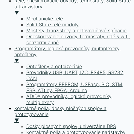
Relé, oneskorovacie obvody, termostaty, Solid State
a tranzistory
▼
Mechanické relé
Solid State relé moduly
Mosfety, tranzistory a polovodičové spínanie
Oneskorovacie obvody, termostaty, relé s wifi,
senzormi a iné
Programátory, logické prevodníky, multiplexery,
optočleny
▼
Optočleny a optoizolácie
Prevodníky USB, UART, I2C, RS485, RS232,
CAN
Programátory EEPROM, USBasp, PIC, STM,
ESP, ATtiny, FPGA, Arduino
AD/DA prevodníky, logické prevodníky,
multiplexery
Kontaktné polia, dosky plošných spojov a
prototypovanie
▼
Dosky plošných spojov, univerzálne DPS
Kontaktné polia a prototypovacie nadstavby