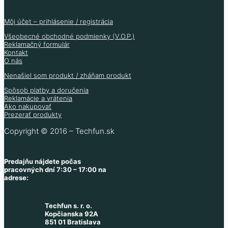
Môj účet – prihlásenie / registrácia
Všeobecné obchodné podmienky (V.O.P.)
Reklamačný formulár
Kontakt
O nás
Nenašiel som produkt / zháňam produkt
Spôsob platby a doručenia
Reklamácie a vrátenia
Ako nakupovať
Prezerať produkty
Copyright © 2016 – Techfun.sk
Predajňu nájdete počas
pracovných dní 7:30 – 17:00 na
adrese:
Techfun s. r. o.
Kopčianska 92A
851 01 Bratislava