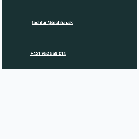
techfun@techfun.sk
+421 952 559 014