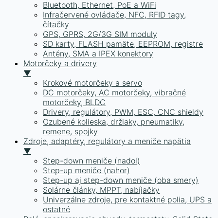
Bluetooth, Ethernet, PoE a WiFi
Infračervené ovládače, NFC, RFID tagy,
čítačky
GPS, GPRS, 2G/3G SIM moduly
SD karty, FLASH pamäte, EEPROM, registre
Antény, SMA a IPEX konektory
Motorčeky a drivery
▼
Krokové motorčeky a servo
DC motorčeky, AC motorčeky, vibračné
motorčeky, BLDC
Drivery, regulátory, PWM, ESC, CNC shieldy
Ozubené kolieska, držiaky, pneumatiky,
remene, spojky
Zdroje, adaptéry, regulátory a meniče napätia
▼
Step-down meniče (nadol)
Step-up meniče (nahor)
Step-up aj step-down meniče (oba smery)
Solárne články, MPPT, nabíjačky
Univerzálne zdroje, pre kontaktné polia, UPS a
ostatné