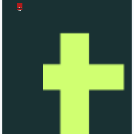
...
...