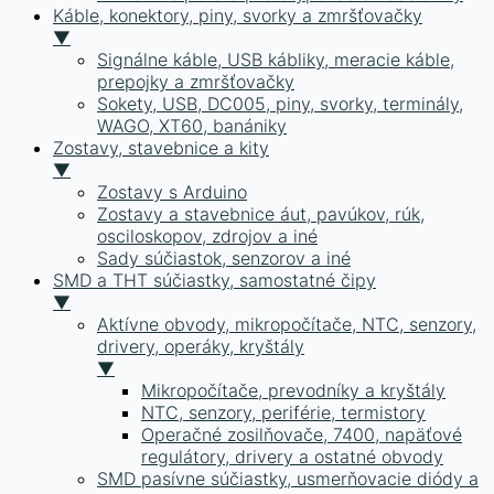
Káble, konektory, piny, svorky a zmršťovačky
▼
Signálne káble, USB kábliky, meracie káble,
prepojky a zmršťovačky
Sokety, USB, DC005, piny, svorky, terminály,
WAGO, XT60, banániky
Zostavy, stavebnice a kity
▼
Zostavy s Arduino
Zostavy a stavebnice áut, pavúkov, rúk,
osciloskopov, zdrojov a iné
Sady súčiastok, senzorov a iné
SMD a THT súčiastky, samostatné čipy
▼
Aktívne obvody, mikropočítače, NTC, senzory,
drivery, operáky, kryštály
▼
Mikropočítače, prevodníky a kryštály
NTC, senzory, periférie, termistory
Operačné zosilňovače, 7400, napäťové
regulátory, drivery a ostatné obvody
SMD pasívne súčiastky, usmerňovacie diódy a