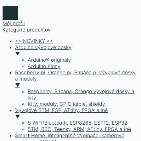
Môj profil
Kategórie produktov
>> NOVINKY <<
Arduino vývojové dosky
▼
Arduino® originály
Arduino Klony
Raspberry pi, Orange pi, Banana pi vývojové dosky
a moduly
▼
Raspberry, Banana, Orange vývojové dosky a
kity
Kity, moduly, GPIO káble, shieldy
Vývojové STM, ESP, ATtiny, FPGA a iné
▼
S WiFi/Bluetooth, ESP8266, ESP12, ESP32
STM, BBC, Teensy, ARM, ATtiny, FPGA a iné
Smart Home, inteligentné vypínače, kamerové