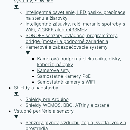
systémy, SONOFF
▼
Inteligentné osvetlenie, LED pásiky, prepínače
na stenu a žiarovky
Inteligentné zásuvky, relé, meranie spotreby s
WiFi, ZIGBEE alebo 433MHz
SONOFF senzory, ovládače, programátory,
bridge (mosty) a podporné zariadenia
Kamerové a zabezpečovacie systémy
▼
Kamerová podporná elektronika, disky,
kabeláž, nálepky
Kamerové sety
Samostatné Kamery PoE
Samostatné kamery s WiFi
Shieldy a nadstavby
▼
Shieldy pre Arduino
Shieldy WEMOS, BBC, ATtiny a ostané
Vstupné periférie a senzory
▼
Senzory plynov, vzduchu, tepla, svetla, vody a
prostredia