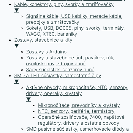
Káble, konektory, piny, svorky a zmršťovačky
▼
Signálne káble, USB kábliky, meracie káble,
prepojky a zmršťovačky
Sokety, USB, DC005, piny, svorky, terminály,
WAGO, XT60, banániky
Zostavy, stavebnice a kity
▼
Zostavy s Arduino
Zostavy a stavebnice áut, pavúkov, rúk,
osciloskopov, zdrojov a iné
Sady súčiastok, senzorov a iné
SMD a THT súčiastky, samostatné čipy
▼
Aktívne obvody, mikropočítače, NTC, senzory,
drivery, operáky, kryštály
▼
Mikropočítače, prevodníky a kryštály
NTC, senzory, periférie, termistory
Operačné zosilňovače, 7400, napäťové
regulátory, drivery a ostatné obvody
SMD pasívne súčiastky, usmerňovacie diódy a