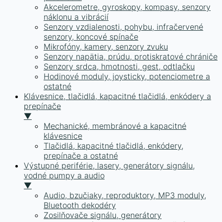
Akcelerometre, gyroskopy, kompasy, senzory
náklonu a vibrácií
Senzory vzdialenosti, pohybu, infračervené
senzory, koncové spínače
Mikrofóny, kamery, senzory zvuku
Senzory napätia, prúdu, protiskratové chrániče
Senzory srdca, hmotnosti, gest, odtlačku
Hodinové moduly, joysticky, potenciometre a
ostatné
Klávesnice, tlačidlá, kapacitné tlačidlá, enkódery a
prepínače
▼
Mechanické, membránové a kapacitné
klávesnice
Tlačidlá, kapacitné tlačidlá, enkódery,
prepínače a ostatné
Výstupné periférie, lasery, generátory signálu,
vodné pumpy a audio
▼
Audio, bzučiaky, reproduktory, MP3 moduly,
Bluetooth dekodéry
Zosilňovače signálu, generátory