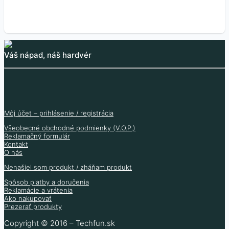
Váš nápad, náš hardvér
Môj účet – prihlásenie / registrácia
Všeobecné obchodné podmienky (V.O.P.)
Reklamačný formulár
Kontakt
O nás
Nenašiel som produkt / zháňam produkt
Spôsob platby a doručenia
Reklamácie a vrátenia
Ako nakupovať
Prezerať produkty
Copyright © 2016 – Techfun.sk