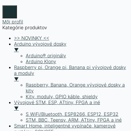
Môj profil
Kategórie produktov
>> NOVINKY <<
Arduino vývojové dosky
▼
Arduino® originály
Arduino Klony
Raspberry pi, Orange pi, Banana pi vývojové dosky
a moduly
▼
Raspberry, Banana, Orange vývojové dosky a
kity
Kity, moduly, GPIO káble, shieldy
Vývojové STM, ESP, ATtiny, FPGA a iné
▼
S WiFi/Bluetooth, ESP8266, ESP12, ESP32
STM, BBC, Teensy, ARM, ATtiny, FPGA a iné
Smart Home, inteligentné vypínače, kamerové