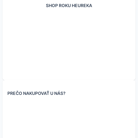
SHOP ROKU HEUREKA
DFROBOT Fermion:
Waveshare BMM150
Senzor vibrácií 801s
Modul GY-91
LSM303 kompas s
3-osový
MPU9250+BMP280
kompenzáciou náklonu
magnetometer
PREČO NAKUPOVAŤ U NÁS?
4.60
€
3.74
€
(bez DPH
)
19.95
€
18.90
€
9.50
€
16.22
€
(bez DPH
)
15.37
€
7.72
€
(bez DPH
)
(bez DPH
)
Skladom 14 ks
Skladom 4 ks
Skladom 1 ks
Skladom 4 ks