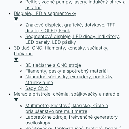
Peltier, vodné pumpy, lasery, indukčný ohrev a
ostatné
Displeje, LED a segmentovky
▼
Znakové displeje, grafické, dotykové, TFT
displeje, OLED, E-ink
Segmentové displeje, LED diódy, indikátory,
LED panely, LED pásiky
3D tlač, CNC, filamenty, koncáky, súčiastky,
tlačiarne
▼
3D tlačiarne a CNC stroje
Filamenty, pásky a spotrebný materiál
Náhradné súčiastky, extrudery, podložky,
strunky a iné
Sady CNC
Meracie prístroje, chémia, spájkovačky a náradie
▼
Multimetre, klieštové, klasické, káble a
príslušenstvo pre multimetre
Laboratórne zdroje, frekvenčné generátory,
osciloskopy
Spájkovačky, teplovzdušné, hrotové, bodové