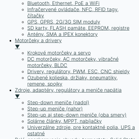
Bluetooth, Ethernet, PoE a WiFi
Infračervené ovládače, NFC, RFID tagy,
čítačky
GPS, GPRS, 2G/3G SIM moduly
SD karty, FLASH pamäte, EEPROM, registre
Antény, SMA a IPEX konektory
Motorčeky a drivery
▼
Krokové motorčeky a servo
DC motorčeky, AC motorčeky, vibračné
motorčeky, BLDC
Drivery, regulátory, PWM, ESC, CNC shieldy
Ozubené kolieska, držiaky, pneumatiky,
remene, spojky
Zdroje, adaptéry, regulátory a meniče napätia
▼
Step-down meniče (nadol)
Step-up meniče (nahor)
Step-up aj step-down meniče (oba smery)
Solárne články, MPPT, nabíjačky
Univerzálne zdroje, pre kontaktné polia, UPS a
ostatné