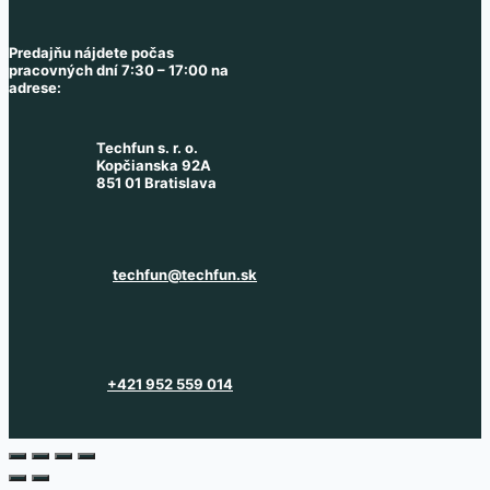
Predajňu nájdete počas
pracovných dní 7:30 – 17:00 na
adrese:
Techfun s. r. o.
Kopčianska 92A
851 01 Bratislava
techfun@techfun.sk
+421 952 559 014