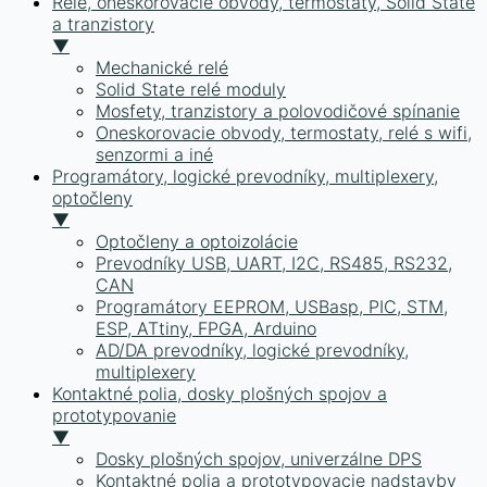
Relé, oneskorovacie obvody, termostaty, Solid State
a tranzistory
▼
Mechanické relé
Solid State relé moduly
Mosfety, tranzistory a polovodičové spínanie
Oneskorovacie obvody, termostaty, relé s wifi,
senzormi a iné
Programátory, logické prevodníky, multiplexery,
optočleny
▼
Optočleny a optoizolácie
Prevodníky USB, UART, I2C, RS485, RS232,
CAN
Programátory EEPROM, USBasp, PIC, STM,
ESP, ATtiny, FPGA, Arduino
AD/DA prevodníky, logické prevodníky,
multiplexery
Kontaktné polia, dosky plošných spojov a
prototypovanie
▼
Dosky plošných spojov, univerzálne DPS
Kontaktné polia a prototypovacie nadstavby