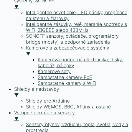
systémy, SONOFF
▼
Inteligentné osvetlenie, LED pásiky, prepínače
na stenu a žiarovky
Inteligentné zásuvky, relé, meranie spotreby s
WiFi, ZIGBEE alebo 433MHz
SONOFF senzory, ovládače, programátory,
bridge (mosty) a podporné zariadenia
Kamerové a zabezpečovacie systémy
▼
Kamerová podporná elektronika, disky,
kabeláž, nálepky
Kamerové sety
Samostatné Kamery PoE
Samostatné kamery s WiFi
Shieldy a nadstavby
▼
Shieldy pre Arduino
Shieldy WEMOS, BBC, ATtiny a ostané
Vstupné periférie a senzory
▼
Senzory plynov, vzduchu, tepla, svetla, vody a
prostredia