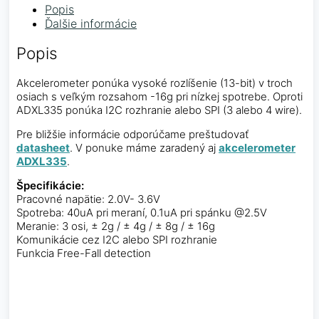
Popis
Ďalšie informácie
Popis
Akcelerometer ponúka vysoké rozlíšenie (13-bit) v troch
osiach s veľkým rozsahom -16g pri nízkej spotrebe. Oproti
ADXL335 ponúka I2C rozhranie alebo SPI (3 alebo 4 wire).
Pre bližšie informácie odporúčame preštudovať
datasheet
. V ponuke máme zaradený aj
akcelerometer
ADXL335
.
Špecifikácie:
Pracovné napätie: 2.0V- 3.6V
Spotreba: 40uA pri meraní, 0.1uA pri spánku @2.5V
Meranie: 3 osi, ± 2g / ± 4g / ± 8g / ± 16g
Komunikácie cez I2C alebo SPI rozhranie
Funkcia Free-Fall detection