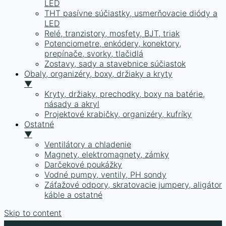
LED
THT pasívne súčiastky, usmerňovacie diódy a
LED
Relé, tranzistory, mosfety, BJT, triak
Potenciometre, enkódery, konektory,
prepínače, svorky, tlačidlá
Zostavy, sady a stavebnice súčiastok
Obaly, organizéry, boxy, držiaky a kryty
▼
Kryty, držiaky, prechodky, boxy na batérie,
násady a akryl
Projektové krabičky, organizéry, kufríky
Ostatné
▼
Ventilátory a chladenie
Magnety, elektromagnety, zámky
Darčekové poukážky
Vodné pumpy, ventily, PH sondy
Záťažové odpory, skratovacie jumpery, aligátor
káble a ostatné
Skip to content