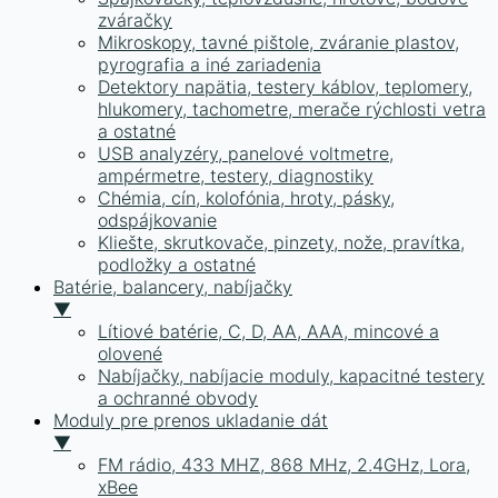
zváračky
Mikroskopy, tavné pištole, zváranie plastov,
pyrografia a iné zariadenia
Detektory napätia, testery káblov, teplomery,
hlukomery, tachometre, merače rýchlosti vetra
a ostatné
USB analyzéry, panelové voltmetre,
ampérmetre, testery, diagnostiky
Chémia, cín, kolofónia, hroty, pásky,
odspájkovanie
Kliešte, skrutkovače, pinzety, nože, pravítka,
podložky a ostatné
Batérie, balancery, nabíjačky
▼
Lítiové batérie, C, D, AA, AAA, mincové a
olovené
Nabíjačky, nabíjacie moduly, kapacitné testery
a ochranné obvody
Moduly pre prenos ukladanie dát
▼
FM rádio, 433 MHZ, 868 MHz, 2.4GHz, Lora,
xBee