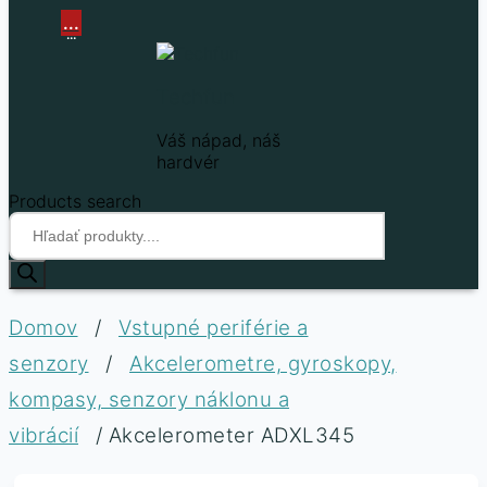
...
...
Techfun
Váš nápad, náš
hardvér
Products search
Domov
/
Vstupné periférie a
senzory
/
Akcelerometre, gyroskopy,
kompasy, senzory náklonu a
vibrácií
/ Akcelerometer ADXL345