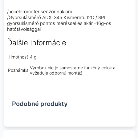
/accelerometer senzor naklonu
/Gyorsulásmérő ADXL345 Kisméretű I2C / SPI
gyorsulásmérő pontos méréssel és akár -16g-os
hatótávolsággal
Ďalšie informácie
Hmotnosť
4 g
Výrobok nie je samostatne funkčný celok a
Poznámka
vyžaduje odbornú montáž
Podobné produkty