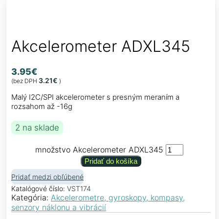
Akcelerometer ADXL345
3.95
€
3.21
€
(bez DPH
)
Malý I2C/SPI akcelerometer s presným meraním a
rozsahom až -16g
2 na sklade
množstvo Akcelerometer ADXL345
Pridať do košíka
Pridať medzi obľúbené
Katalógové číslo:
VST174
Kategória:
Akcelerometre, gyroskopy, kompasy,
senzory náklonu a vibrácií