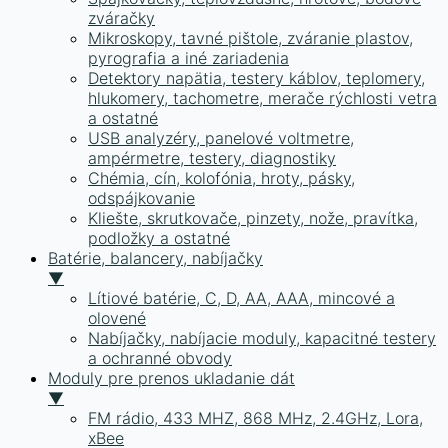
zváračky
Mikroskopy, tavné pištole, zváranie plastov,
pyrografia a iné zariadenia
Detektory napätia, testery káblov, teplomery,
hlukomery, tachometre, merače rýchlosti vetra
a ostatné
USB analyzéry, panelové voltmetre,
ampérmetre, testery, diagnostiky
Chémia, cín, kolofónia, hroty, pásky,
odspájkovanie
Kliešte, skrutkovače, pinzety, nože, pravítka,
podložky a ostatné
Batérie, balancery, nabíjačky
▼
Lítiové batérie, C, D, AA, AAA, mincové a
olovené
Nabíjačky, nabíjacie moduly, kapacitné testery
a ochranné obvody
Moduly pre prenos ukladanie dát
▼
FM rádio, 433 MHZ, 868 MHz, 2.4GHz, Lora,
xBee