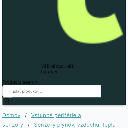
Techfun
Váš nápad, náš
hardvér
Products search
Domov
/
Vstupné periférie a
senzory
/
Senzory plynov, vzduchu, tepla,