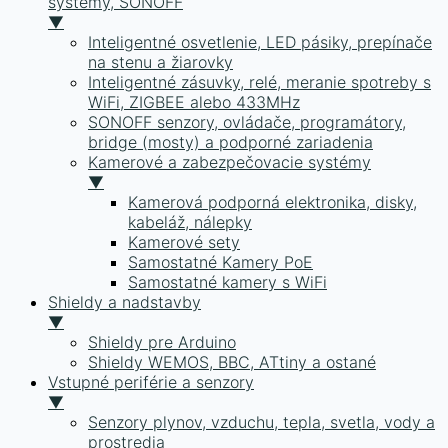
systémy, SONOFF
▼
Inteligentné osvetlenie, LED pásiky, prepínače
na stenu a žiarovky
Inteligentné zásuvky, relé, meranie spotreby s
WiFi, ZIGBEE alebo 433MHz
SONOFF senzory, ovládače, programátory,
bridge (mosty) a podporné zariadenia
Kamerové a zabezpečovacie systémy
▼
Kamerová podporná elektronika, disky,
kabeláž, nálepky
Kamerové sety
Samostatné Kamery PoE
Samostatné kamery s WiFi
Shieldy a nadstavby
▼
Shieldy pre Arduino
Shieldy WEMOS, BBC, ATtiny a ostané
Vstupné periférie a senzory
▼
Senzory plynov, vzduchu, tepla, svetla, vody a
prostredia