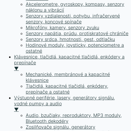
Akcelerometre, gyroskopy, kompasy, senzory
náklonu a vibrácií
Senzory vzdialenosti, pohybu, infračervené
senzory, koncové spínače
Mikrofóny, kamery, senzory zvuku
Senzory napätia, prúdu, protiskratové chrániče
Senzory srdca, hmotnosti, gest, odtlačku
Hodinové moduly, joysticky, potenciometre a
ostatné
Klávesnice, tlačidlá, kapacitné tlačidlá, enkódery a
prepínače
▼
Mechanické, membránové a kapacitné
klávesnice
Tlačidlá, kapacitné tlačidlá, enkódery,
prepínače a ostatné
Výstupné periférie, lasery, generátory signálu,
vodné pumpy a audio
▼
Audio, bzučiaky, reproduktory, MP3 moduly,
Bluetooth dekodéry
Zosilňovače signálu, generátory