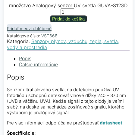
množstvo Analógový senzor UV svetla GUVA-S12SD
Pridať do košíka
Pridať medzi obľúbené
Katalógové číslo:
VST668
Kategória:
Senzory plynov, vzduchu, tepla, svetla,
vody a prostredia
Popis
Ďalšie informácie
Popis
Senzor ultrafialového svetla, na detekciou používa UV
fotodiódu schopnú detekovať vlnové dĺžky 240 – 370 nm
(UVB a väčšinu UVA). Keďže signál z tejto diódy je veľmi
slabý, na doske sa nachádza zosilňovač signálu, ktorého
výstupom je analógový signál.
Pre viac informácií odporúčame preštudovať
datasheet
.
Špecifikácie: