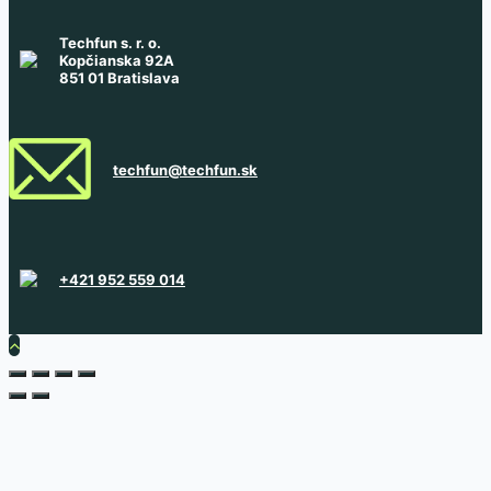
Techfun s. r. o.
Kopčianska 92A
851 01 Bratislava
techfun@techfun.sk
+421 952 559 014