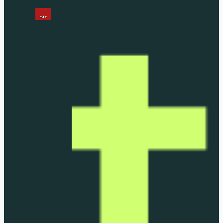
...
...