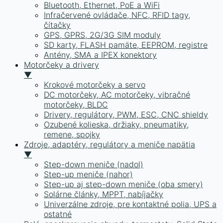
Bluetooth, Ethernet, PoE a WiFi
Infračervené ovládače, NFC, RFID tagy,
čítačky
GPS, GPRS, 2G/3G SIM moduly
SD karty, FLASH pamäte, EEPROM, registre
Antény, SMA a IPEX konektory
Motorčeky a drivery
▼
Krokové motorčeky a servo
DC motorčeky, AC motorčeky, vibračné
motorčeky, BLDC
Drivery, regulátory, PWM, ESC, CNC shieldy
Ozubené kolieska, držiaky, pneumatiky,
remene, spojky
Zdroje, adaptéry, regulátory a meniče napätia
▼
Step-down meniče (nadol)
Step-up meniče (nahor)
Step-up aj step-down meniče (oba smery)
Solárne články, MPPT, nabíjačky
Univerzálne zdroje, pre kontaktné polia, UPS a
ostatné