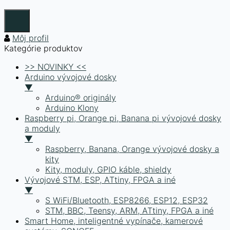
Môj profil
Kategórie produktov
>> NOVINKY <<
Arduino vývojové dosky
▼
Arduino® originály
Arduino Klony
Raspberry pi, Orange pi, Banana pi vývojové dosky
a moduly
▼
Raspberry, Banana, Orange vývojové dosky a
kity
Kity, moduly, GPIO káble, shieldy
Vývojové STM, ESP, ATtiny, FPGA a iné
▼
S WiFi/Bluetooth, ESP8266, ESP12, ESP32
STM, BBC, Teensy, ARM, ATtiny, FPGA a iné
Smart Home, inteligentné vypínače, kamerové