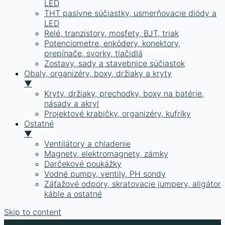
LED
THT pasívne súčiastky, usmerňovacie diódy a
LED
Relé, tranzistory, mosfety, BJT, triak
Potenciometre, enkódery, konektory,
prepínače, svorky, tlačidlá
Zostavy, sady a stavebnice súčiastok
Obaly, organizéry, boxy, držiaky a kryty
▼
Kryty, držiaky, prechodky, boxy na batérie,
násady a akryl
Projektové krabičky, organizéry, kufríky
Ostatné
▼
Ventilátory a chladenie
Magnety, elektromagnety, zámky
Darčekové poukážky
Vodné pumpy, ventily, PH sondy
Záťažové odpory, skratovacie jumpery, aligátor
káble a ostatné
Skip to content