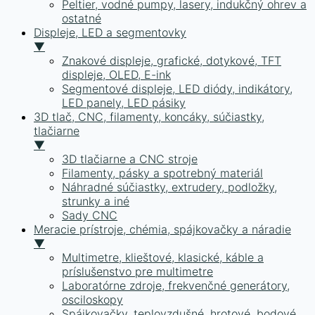
Peltier, vodné pumpy, lasery, indukčný ohrev a
ostatné
Displeje, LED a segmentovky
▼
Znakové displeje, grafické, dotykové, TFT
displeje, OLED, E-ink
Segmentové displeje, LED diódy, indikátory,
LED panely, LED pásiky
3D tlač, CNC, filamenty, koncáky, súčiastky,
tlačiarne
▼
3D tlačiarne a CNC stroje
Filamenty, pásky a spotrebný materiál
Náhradné súčiastky, extrudery, podložky,
strunky a iné
Sady CNC
Meracie prístroje, chémia, spájkovačky a náradie
▼
Multimetre, klieštové, klasické, káble a
príslušenstvo pre multimetre
Laboratórne zdroje, frekvenčné generátory,
osciloskopy
Spájkovačky, teplovzdušné, hrotové, bodové