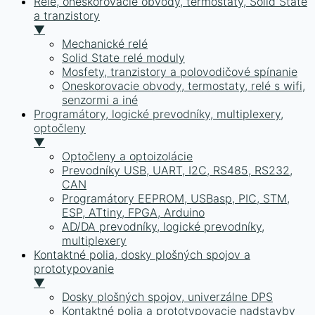
Relé, oneskorovacie obvody, termostaty, Solid State
a tranzistory
▼
Mechanické relé
Solid State relé moduly
Mosfety, tranzistory a polovodičové spínanie
Oneskorovacie obvody, termostaty, relé s wifi,
senzormi a iné
Programátory, logické prevodníky, multiplexery,
optočleny
▼
Optočleny a optoizolácie
Prevodníky USB, UART, I2C, RS485, RS232,
CAN
Programátory EEPROM, USBasp, PIC, STM,
ESP, ATtiny, FPGA, Arduino
AD/DA prevodníky, logické prevodníky,
multiplexery
Kontaktné polia, dosky plošných spojov a
prototypovanie
▼
Dosky plošných spojov, univerzálne DPS
Kontaktné polia a prototypovacie nadstavby