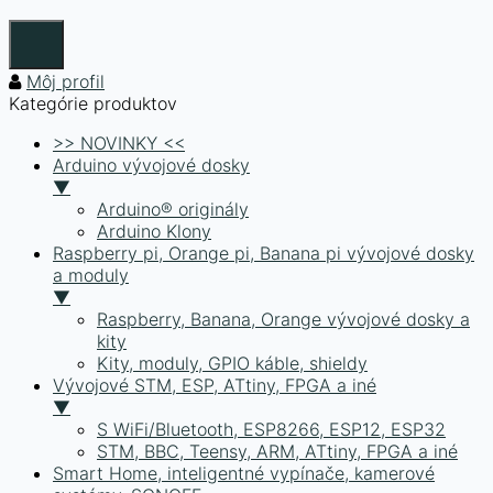
Môj profil
Kategórie produktov
>> NOVINKY <<
Arduino vývojové dosky
▼
Arduino® originály
Arduino Klony
Raspberry pi, Orange pi, Banana pi vývojové dosky
a moduly
▼
Raspberry, Banana, Orange vývojové dosky a
kity
Kity, moduly, GPIO káble, shieldy
Vývojové STM, ESP, ATtiny, FPGA a iné
▼
S WiFi/Bluetooth, ESP8266, ESP12, ESP32
STM, BBC, Teensy, ARM, ATtiny, FPGA a iné
Smart Home, inteligentné vypínače, kamerové