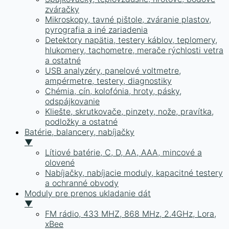
zváračky
Mikroskopy, tavné pištole, zváranie plastov,
pyrografia a iné zariadenia
Detektory napätia, testery káblov, teplomery,
hlukomery, tachometre, merače rýchlosti vetra
a ostatné
USB analyzéry, panelové voltmetre,
ampérmetre, testery, diagnostiky
Chémia, cín, kolofónia, hroty, pásky,
odspájkovanie
Kliešte, skrutkovače, pinzety, nože, pravítka,
podložky a ostatné
Batérie, balancery, nabíjačky
▼
Lítiové batérie, C, D, AA, AAA, mincové a
olovené
Nabíjačky, nabíjacie moduly, kapacitné testery
a ochranné obvody
Moduly pre prenos ukladanie dát
▼
FM rádio, 433 MHZ, 868 MHz, 2.4GHz, Lora,
xBee