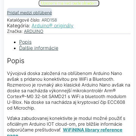
Pridať medzi obľúbené
Katalógové číslo:
ARD158
Kategória:
Arduino® originály
Značka:
ARDUINO
Popis
Ďalšie informácie
Popis
Vývojová doska založená na obľúbenom Arduino Nano
avšak s pridanou konektivitou pre WiFi a Bluetooth.
Rozmerovo je rovnaký ako klasické Arduino Nano avšak na
doske sa nacházda výkonnejší mikrokontrolér Arm®
Cortex®-M0 32-bit SAMD21 s WiFi a bluetooth modulom
U-Blox. Na doske sa nachádza aj kryptovací čip ECC608
od Microchip.
Vďaka zabudovanej konektivite je modul možné použiť s
oficiálnym Arduino IOT cloud-om, pre bližšie informácie
odporúčame preštudovať
WiFiNINA library reference
page
.