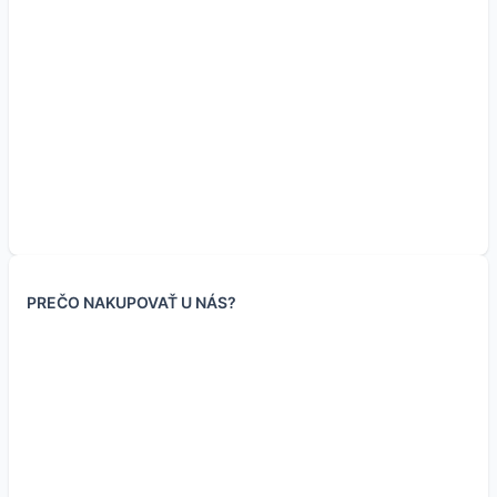
Arduino 4 relays shield
Arduino UNO R3
ARDUINO student kit
Arduino motor shield
originál
originál
originál
originál
PREČO NAKUPOVAŤ U NÁS?
34.90
€
28.95
€
89.95
€
34.90
€
28.37
€
23.54
€
(bez DPH
)
(bez DPH
)
73.13
€
28.37
€
(bez DPH
)
(bez DPH
)
Skladom 1 ks
Skladom 63 ks
Nie je skladom
Nie je skladom
Viac informácií
Viac informácií