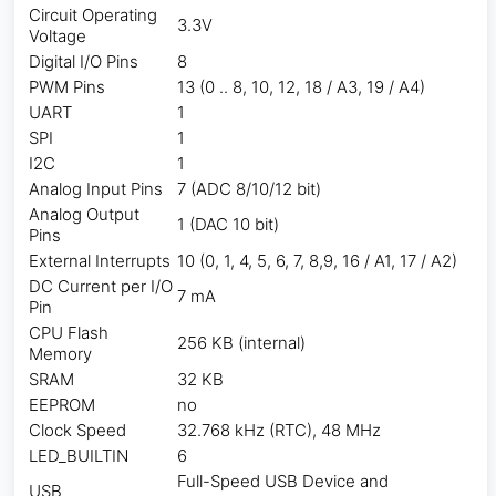
Circuit Operating
3.3V
Voltage
Digital I/O Pins
8
PWM Pins
13 (0 .. 8, 10, 12, 18 / A3, 19 / A4)
UART
1
SPI
1
I2C
1
Analog Input Pins
7 (ADC 8/10/12 bit)
Analog Output
1 (DAC 10 bit)
Pins
External Interrupts
10 (0, 1, 4, 5, 6, 7, 8,9, 16 / A1, 17 / A2)
DC Current per I/O
7 mA
Pin
CPU Flash
256 KB (internal)
Memory
SRAM
32 KB
EEPROM
no
Clock Speed
32.768 kHz (RTC), 48 MHz
LED_BUILTIN
6
Full-Speed USB Device and
USB