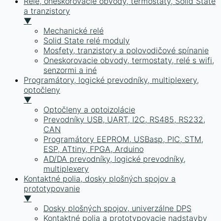
Relé, oneskorovacie obvody, termostaty, Solid State
a tranzistory
▼
Mechanické relé
Solid State relé moduly
Mosfety, tranzistory a polovodičové spínanie
Oneskorovacie obvody, termostaty, relé s wifi,
senzormi a iné
Programátory, logické prevodníky, multiplexery,
optočleny
▼
Optočleny a optoizolácie
Prevodníky USB, UART, I2C, RS485, RS232,
CAN
Programátory EEPROM, USBasp, PIC, STM,
ESP, ATtiny, FPGA, Arduino
AD/DA prevodníky, logické prevodníky,
multiplexery
Kontaktné polia, dosky plošných spojov a
prototypovanie
▼
Dosky plošných spojov, univerzálne DPS
Kontaktné polia a prototypovacie nadstavby