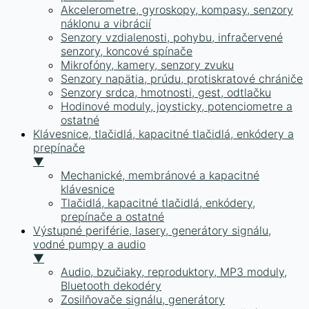
Akcelerometre, gyroskopy, kompasy, senzory
náklonu a vibrácií
Senzory vzdialenosti, pohybu, infračervené
senzory, koncové spínače
Mikrofóny, kamery, senzory zvuku
Senzory napätia, prúdu, protiskratové chrániče
Senzory srdca, hmotnosti, gest, odtlačku
Hodinové moduly, joysticky, potenciometre a
ostatné
Klávesnice, tlačidlá, kapacitné tlačidlá, enkódery a
prepínače
▼
Mechanické, membránové a kapacitné
klávesnice
Tlačidlá, kapacitné tlačidlá, enkódery,
prepínače a ostatné
Výstupné periférie, lasery, generátory signálu,
vodné pumpy a audio
▼
Audio, bzučiaky, reproduktory, MP3 moduly,
Bluetooth dekodéry
Zosilňovače signálu, generátory