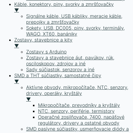
Káble, konektory, piny, svorky a zmršťovačky
▼
Signálne káble, USB kábliky, meracie káble,
prepojky a zmršťovačky
Sokety, USB, DC005, piny, svorky, terminály,
WAGO, XT60, banániky
Zostavy, stavebnice a kity
▼
Zostavy s Arduino
Zostavy a stavebnice áut, pavúkov, rúk,
osciloskopov, zdrojov a iné
Sady súčiastok, senzorov a iné
SMD a THT súčiastky, samostatné čipy
▼
Aktívne obvody, mikropočítače, NTC, senzory,
drivery, operáky, kryštály
▼
Mikropočítače, prevodníky a kryštály
NTC, senzory, periférie, termistory
Operačné zosilňovače, 7400, napäťové
regulátory, drivery a ostatné obvody
SMD pasívne súčiastky, usmerňovacie diódy a