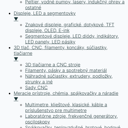
Peltier, vodné pumpy, lasery, indukčný ohrev a
ostatné
Displeje, LED a segmentovky
▼
Znakové displeje, grafické, dotykové, TFT
displeje, OLED, E-ink
Segmentové displeje, LED diódy, indikátory,
LED panely, LED pásiky
3D tlač, CNC, filamenty, koncáky, súčiastky,
tlačiarne
▼
3D tlačiarne a CNC stroje
Filamenty, pásky a spotrebný materiál
Náhradné súčiastky, extrudery, podložky,
strunky a iné
Sady CNC
Meracie prístroje, chémia, spájkovačky a náradie
▼
Multimetre, klieštové, klasické, káble a
príslušenstvo pre multimetre
Laboratórne zdroje, frekvenčné generátory,
osciloskopy
Spájkovačky, teplovzdušné, hrotové, bodové