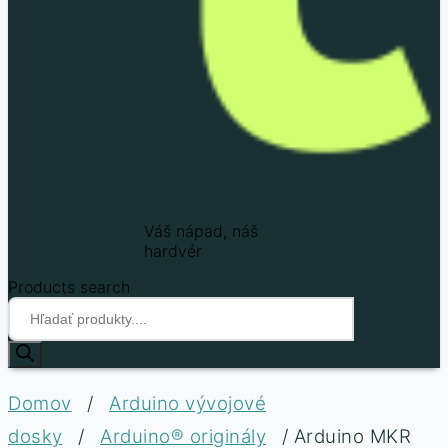
Techfun
Váš nápad, náš
hardvér
Products search
Domov
/
Arduino vývojové
dosky
/
Arduino® originály
/ Arduino MKR