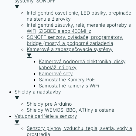
systémy, SONOFF
▼
Inteligentné osvetlenie, LED pásiky, prepínače
na stenu a žiarovky
Inteligentné zásuvky, relé, meranie spotreby s
WiFi, ZIGBEE alebo 433MHz
SONOFF senzory, ovládače, programátory,
bridge (mosty) a podporné zariadenia
Kamerové a zabezpečovacie systémy
▼
Kamerová podporná elektronika, disky,
kabeláž, nálepky
Kamerové sety
Samostatné Kamery PoE
Samostatné kamery s WiFi
Shieldy a nadstavby
▼
Shieldy pre Arduino
Shieldy WEMOS, BBC, ATtiny a ostané
Vstupné periférie a senzory
▼
Senzory plynov, vzduchu, tepla, svetla, vody a
prostredia