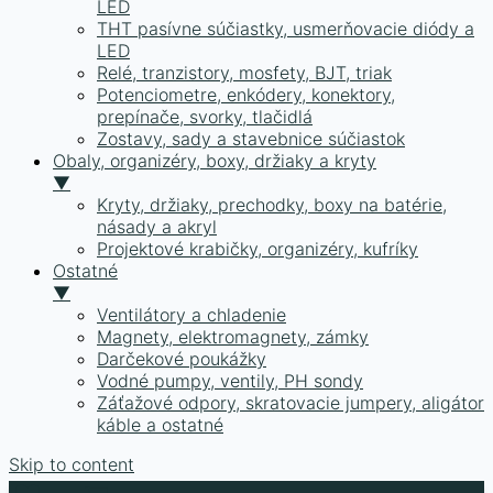
LED
THT pasívne súčiastky, usmerňovacie diódy a
LED
Relé, tranzistory, mosfety, BJT, triak
Potenciometre, enkódery, konektory,
prepínače, svorky, tlačidlá
Zostavy, sady a stavebnice súčiastok
Obaly, organizéry, boxy, držiaky a kryty
▼
Kryty, držiaky, prechodky, boxy na batérie,
násady a akryl
Projektové krabičky, organizéry, kufríky
Ostatné
▼
Ventilátory a chladenie
Magnety, elektromagnety, zámky
Darčekové poukážky
Vodné pumpy, ventily, PH sondy
Záťažové odpory, skratovacie jumpery, aligátor
káble a ostatné
Skip to content