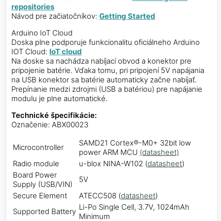
repositories
Návod pre začiatočníkov:
Getting Started
Arduino IoT Cloud
Doska plne podporuje funkcionalitu oficiálneho Arduino
IOT Cloud:
IoT cloud
Na doske sa nachádza nabíjací obvod a konektor pre
pripojenie batérie. Vďaka tomu, pri pripojení 5V napájania
na USB konektor sa batérie automaticky začne nabíjať.
Prepínanie medzi zdrojmi (USB a batériou) pre napájanie
modulu je plne automatické.
Technické špecifikácie:
Označenie: ABX00023
SAMD21 Cortex®-M0+ 32bit low
Microcontroller
power ARM MCU
(datasheet)
Radio module
u-blox NINA-W102 (
datasheet
)
Board Power
5V
Supply (USB/VIN)
Secure Element
ATECC508 (
datasheet
)
Li-Po Single Cell, 3.7V, 1024mAh
Supported Battery
Minimum