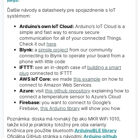
Ďalšie návody a datasheety pre spojazdnenie s IoT
systémom:
Arduino’s own IoT Cloud:
Arduino’s IoT Cloud is a
simple and fast way to ensure secure
communication for all of your connected Things.
Check it out
here
Blynk:
a
simple project
from our community
connecting to Blynk to operate your board from a
phone with little code
IFTTT:
see an in-depth case of
building a smart
plug
connected to IFTTT
AWS IoT Core:
we made
this example
on how to
connect to Amazon Web Services
Azure:
visit
this github repository
explaining how to
connect a temperature sensor to Azure’s Cloud
Firebase:
you want to connect to Google’s
Firebase,
this Arduino library
will show you how
Poznámka: doska má rovnaký čip ako MKR WiFi 1010,
takže kód je prakticky totožný pre oba varianty
Knižnica pre použitie bluetooth:
ArduinoBLE library
Oficiálna GitHub stránka s návodmi:
Arduino github