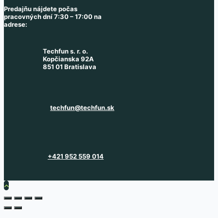
Predajňu nájdete počas
pracovných dní 7:30 – 17:00 na
adrese:
Techfun s. r. o.
Kopčianska 92A
851 01 Bratislava
techfun@techfun.sk
+421 952 559 014