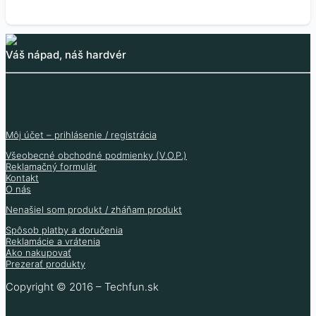
Váš nápad, náš hardvér
Môj účet – prihlásenie / registrácia
Všeobecné obchodné podmienky (V.O.P.)
Reklamačný formulár
Kontakt
O nás
Nenašiel som produkt / zháňam produkt
Spôsob platby a doručenia
Reklamácie a vrátenia
Ako nakupovať
Prezerať produkty
Copyright © 2016 – Techfun.sk