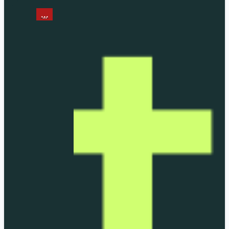
...
...