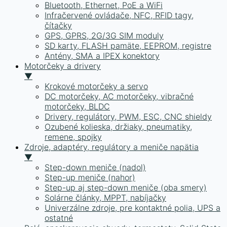
Bluetooth, Ethernet, PoE a WiFi
Infračervené ovládače, NFC, RFID tagy,
čítačky
GPS, GPRS, 2G/3G SIM moduly
SD karty, FLASH pamäte, EEPROM, registre
Antény, SMA a IPEX konektory
Motorčeky a drivery
▼
Krokové motorčeky a servo
DC motorčeky, AC motorčeky, vibračné
motorčeky, BLDC
Drivery, regulátory, PWM, ESC, CNC shieldy
Ozubené kolieska, držiaky, pneumatiky,
remene, spojky
Zdroje, adaptéry, regulátory a meniče napätia
▼
Step-down meniče (nadol)
Step-up meniče (nahor)
Step-up aj step-down meniče (oba smery)
Solárne články, MPPT, nabíjačky
Univerzálne zdroje, pre kontaktné polia, UPS a
ostatné