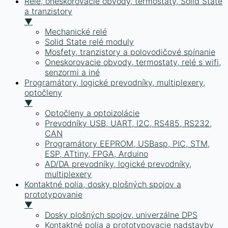
Relé, oneskorovacie obvody, termostaty, Solid State
a tranzistory
▼
Mechanické relé
Solid State relé moduly
Mosfety, tranzistory a polovodičové spínanie
Oneskorovacie obvody, termostaty, relé s wifi,
senzormi a iné
Programátory, logické prevodníky, multiplexery,
optočleny
▼
Optočleny a optoizolácie
Prevodníky USB, UART, I2C, RS485, RS232,
CAN
Programátory EEPROM, USBasp, PIC, STM,
ESP, ATtiny, FPGA, Arduino
AD/DA prevodníky, logické prevodníky,
multiplexery
Kontaktné polia, dosky plošných spojov a
prototypovanie
▼
Dosky plošných spojov, univerzálne DPS
Kontaktné polia a prototypovacie nadstavby