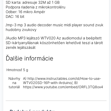
SD karta: adresuje 32M až 1 GB
Podpora riadenia z mikrokontroléru
Odber: 16 mikro Ampér
DAC: 16 bit
/mp-3 mp 3 audio decoder music midi player sound zvuk
hudobny zvukovy
/Audio MP3 lejátszó WTV020 Az audiomodul a beépített
SD-kártyanyílásnak köszönhetően lehetővé teszi a tárolt
zenék lejátszását
Ďalšie informácie
Hmotnosť
5 g
Návrhy
A) http://www.instructables.com/id/How-to-use-
na
WTV020SD-16P-with-Arduino/, B)
tutoriál
https://www.youtube.com/embed/ORFL3TQ8ox4