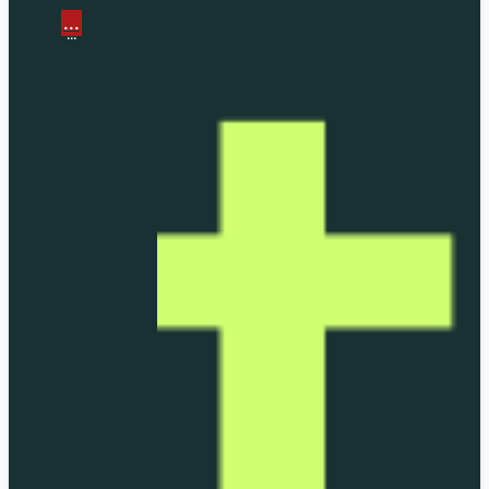
...
...