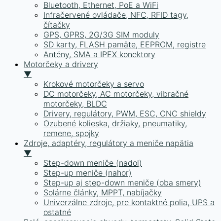
Bluetooth, Ethernet, PoE a WiFi
Infračervené ovládače, NFC, RFID tagy,
čítačky
GPS, GPRS, 2G/3G SIM moduly
SD karty, FLASH pamäte, EEPROM, registre
Antény, SMA a IPEX konektory
Motorčeky a drivery
▼
Krokové motorčeky a servo
DC motorčeky, AC motorčeky, vibračné
motorčeky, BLDC
Drivery, regulátory, PWM, ESC, CNC shieldy
Ozubené kolieska, držiaky, pneumatiky,
remene, spojky
Zdroje, adaptéry, regulátory a meniče napätia
▼
Step-down meniče (nadol)
Step-up meniče (nahor)
Step-up aj step-down meniče (oba smery)
Solárne články, MPPT, nabíjačky
Univerzálne zdroje, pre kontaktné polia, UPS a
ostatné