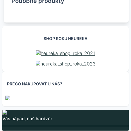
Podobné produkty
SHOP ROKU HEUREKA
PREČO NAKUPOVAŤ U NÁS?
Samostatný audio
Audio prijímač /
3.5mm audio jack na
Audio zosilňovač
zosilňovač PAM8610 2
dekodér do auta 12V
RCA konektor
STEREO XH-M543 s
Váš nápad, náš hardvér
x 15W
čipom TPA3116 2x20W
8.70
€
1.85
€