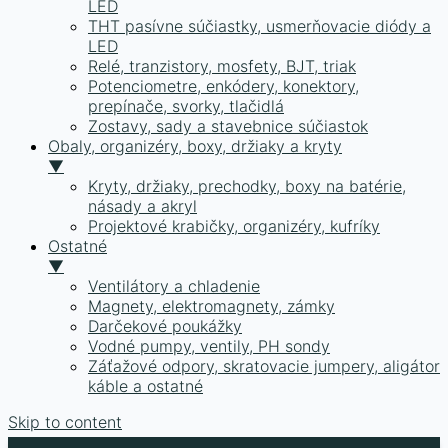
LED
THT pasívne súčiastky, usmerňovacie diódy a
LED
Relé, tranzistory, mosfety, BJT, triak
Potenciometre, enkódery, konektory,
prepínače, svorky, tlačidlá
Zostavy, sady a stavebnice súčiastok
Obaly, organizéry, boxy, držiaky a kryty
▼
Kryty, držiaky, prechodky, boxy na batérie,
násady a akryl
Projektové krabičky, organizéry, kufríky
Ostatné
▼
Ventilátory a chladenie
Magnety, elektromagnety, zámky
Darčekové poukážky
Vodné pumpy, ventily, PH sondy
Záťažové odpory, skratovacie jumpery, aligátor
káble a ostatné
Skip to content