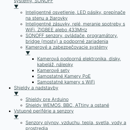
systémy, SONOFF
▼
Inteligentné osvetlenie, LED pásiky, prepínače
na stenu a žiarovky
Inteligentné zásuvky, relé, meranie spotreby s
WiFi, ZIGBEE alebo 433MHz
SONOFF senzory, ovládače, programátory,
bridge (mosty) a podporné zariadenia
Kamerové a zabezpečovacie systémy
▼
Kamerová podporná elektronika, disky,
kabeláž, nálepky
Kamerové sety
Samostatné Kamery PoE
Samostatné kamery s WiFi
Shieldy a nadstavby
▼
Shieldy pre Arduino
Shieldy WEMOS, BBC, ATtiny a ostané
Vstupné periférie a senzory
▼
Senzory plynov, vzduchu, tepla, svetla, vody a
prostredia