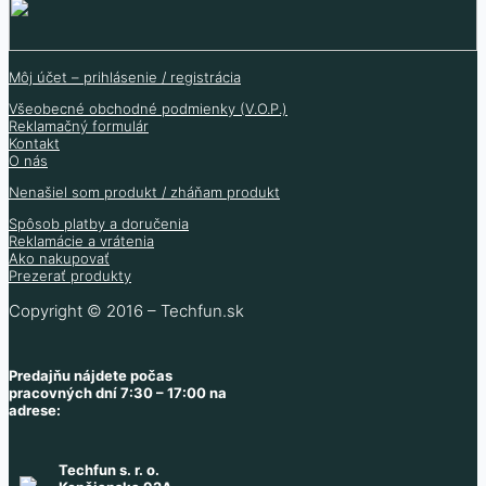
7.07
€
2.70
€
(bez DPH
)
1.50
€
(bez DPH
)
9.90
€
2.20
€
(bez DPH
)
8.05
€
(bez DPH
)
Skladom 80 ks
Skladom 24 ks
Môj účet – prihlásenie / registrácia
Skladom 114 ks
Skladom 26 ks
Všeobecné obchodné podmienky (V.O.P.)
Reklamačný formulár
Kontakt
O nás
Nenašiel som produkt / zháňam produkt
Spôsob platby a doručenia
Reklamácie a vrátenia
Ako nakupovať
Prezerať produkty
Copyright © 2016 – Techfun.sk
Predajňu nájdete počas
pracovných dní 7:30 – 17:00 na
adrese:
Techfun s. r. o.