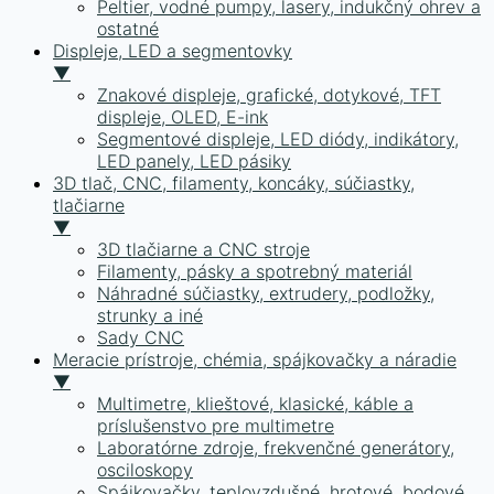
Peltier, vodné pumpy, lasery, indukčný ohrev a
ostatné
Displeje, LED a segmentovky
▼
Znakové displeje, grafické, dotykové, TFT
displeje, OLED, E-ink
Segmentové displeje, LED diódy, indikátory,
LED panely, LED pásiky
3D tlač, CNC, filamenty, koncáky, súčiastky,
tlačiarne
▼
3D tlačiarne a CNC stroje
Filamenty, pásky a spotrebný materiál
Náhradné súčiastky, extrudery, podložky,
strunky a iné
Sady CNC
Meracie prístroje, chémia, spájkovačky a náradie
▼
Multimetre, klieštové, klasické, káble a
príslušenstvo pre multimetre
Laboratórne zdroje, frekvenčné generátory,
osciloskopy
Spájkovačky, teplovzdušné, hrotové, bodové