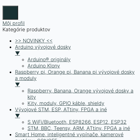
Môj profil
Kategórie produktov
>> NOVINKY <<
Arduino vývojové dosky
▼
Arduino® originály
Arduino Klony
Raspberry pi, Orange pi, Banana pi vývojové dosky
a moduly
▼
Raspberry, Banana, Orange vývojové dosky a
kity
Kity, moduly, GPIO káble, shieldy
Vývojové STM, ESP, ATtiny, FPGA a iné
▼
S WiFi/Bluetooth, ESP8266, ESP12, ESP32
STM, BBC, Teensy, ARM, ATtiny, FPGA a iné
Smart Home, inteligentné vypínače, kamerové