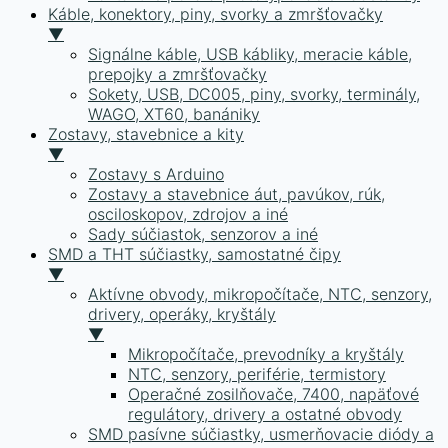
Káble, konektory, piny, svorky a zmršťovačky
▼
Signálne káble, USB kábliky, meracie káble,
prepojky a zmršťovačky
Sokety, USB, DC005, piny, svorky, terminály,
WAGO, XT60, banániky
Zostavy, stavebnice a kity
▼
Zostavy s Arduino
Zostavy a stavebnice áut, pavúkov, rúk,
osciloskopov, zdrojov a iné
Sady súčiastok, senzorov a iné
SMD a THT súčiastky, samostatné čipy
▼
Aktívne obvody, mikropočítače, NTC, senzory,
drivery, operáky, kryštály
▼
Mikropočítače, prevodníky a kryštály
NTC, senzory, periférie, termistory
Operačné zosilňovače, 7400, napäťové
regulátory, drivery a ostatné obvody
SMD pasívne súčiastky, usmerňovacie diódy a