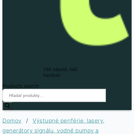
Techfun
Váš nápad, náš
hardvér
Products search
Domov
/
Výstupné periférie, lasery,
generátory signálu, vodné pumpy a