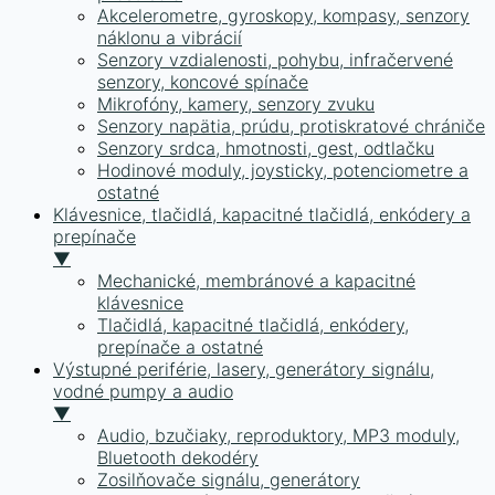
Akcelerometre, gyroskopy, kompasy, senzory
náklonu a vibrácií
Senzory vzdialenosti, pohybu, infračervené
senzory, koncové spínače
Mikrofóny, kamery, senzory zvuku
Senzory napätia, prúdu, protiskratové chrániče
Senzory srdca, hmotnosti, gest, odtlačku
Hodinové moduly, joysticky, potenciometre a
ostatné
Klávesnice, tlačidlá, kapacitné tlačidlá, enkódery a
prepínače
▼
Mechanické, membránové a kapacitné
klávesnice
Tlačidlá, kapacitné tlačidlá, enkódery,
prepínače a ostatné
Výstupné periférie, lasery, generátory signálu,
vodné pumpy a audio
▼
Audio, bzučiaky, reproduktory, MP3 moduly,
Bluetooth dekodéry
Zosilňovače signálu, generátory