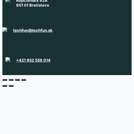
Kopčianska 92A
851 01 Bratislava
techfun@techfun.sk
+421 952 559 014