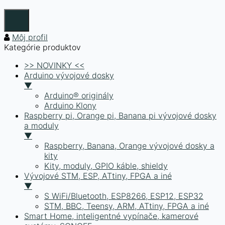
Môj profil
Kategórie produktov
>> NOVINKY <<
Arduino vývojové dosky
▼
Arduino® originály
Arduino Klony
Raspberry pi, Orange pi, Banana pi vývojové dosky
a moduly
▼
Raspberry, Banana, Orange vývojové dosky a
kity
Kity, moduly, GPIO káble, shieldy
Vývojové STM, ESP, ATtiny, FPGA a iné
▼
S WiFi/Bluetooth, ESP8266, ESP12, ESP32
STM, BBC, Teensy, ARM, ATtiny, FPGA a iné
Smart Home, inteligentné vypínače, kamerové