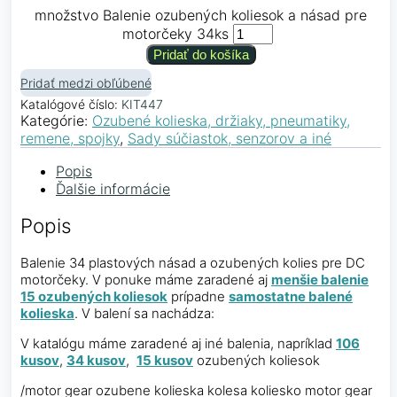
množstvo Balenie ozubených koliesok a násad pre
motorčeky 34ks
Pridať do košíka
Pridať medzi obľúbené
Katalógové číslo:
KIT447
Kategórie:
Ozubené kolieska, držiaky, pneumatiky,
remene, spojky
,
Sady súčiastok, senzorov a iné
Popis
Ďalšie informácie
Popis
Balenie 34 plastových násad a ozubených kolies pre DC
motorčeky. V ponuke máme zaradené aj
menšie balenie
15 ozubených koliesok
prípadne
samostatne balené
kolieska
. V balení sa nachádza:
V katalógu máme zaradené aj iné balenia, napríklad
106
kusov
,
34 kusov
,
15 kusov
ozubených koliesok
/motor gear ozubene kolieska kolesa koliesko motor gear