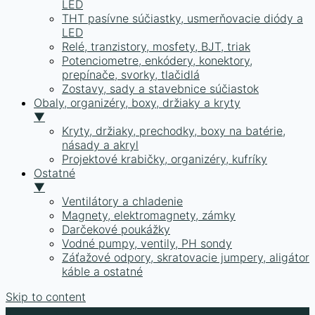
LED
THT pasívne súčiastky, usmerňovacie diódy a
LED
Relé, tranzistory, mosfety, BJT, triak
Potenciometre, enkódery, konektory,
prepínače, svorky, tlačidlá
Zostavy, sady a stavebnice súčiastok
Obaly, organizéry, boxy, držiaky a kryty
▼
Kryty, držiaky, prechodky, boxy na batérie,
násady a akryl
Projektové krabičky, organizéry, kufríky
Ostatné
▼
Ventilátory a chladenie
Magnety, elektromagnety, zámky
Darčekové poukážky
Vodné pumpy, ventily, PH sondy
Záťažové odpory, skratovacie jumpery, aligátor
káble a ostatné
Skip to content