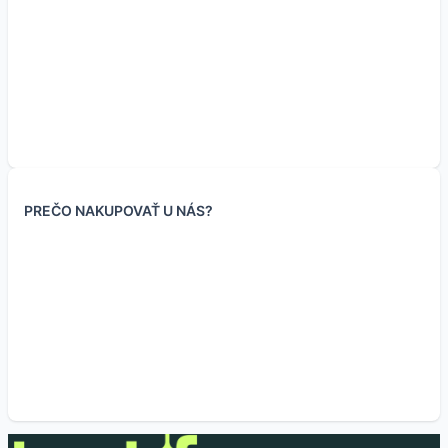
Balenie prepojok 140
Senzor kit 37v1
Gulička w420 pre
Balenie rezistorov 122
kusov
stavebnice
hodnôt x 20 kusov
23.95
€
PREČO NAKUPOVAŤ U NÁS?
robotických autíčok
19.47
€
2.90
€
(bez DPH
)
16.80
€
2.36
€
(bez DPH
)
13.66
€
0.70
€
(bez DPH
)
Skladom 7 ks
0.57
€
(bez DPH
)
Skladom 27 ks
Skladom 15 ks
Skladom 97 ks