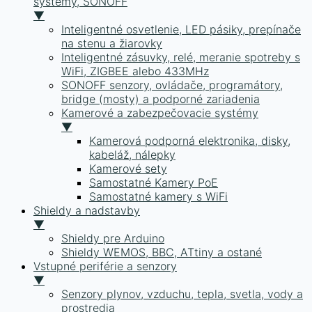
systémy, SONOFF
▼
Inteligentné osvetlenie, LED pásiky, prepínače
na stenu a žiarovky
Inteligentné zásuvky, relé, meranie spotreby s
WiFi, ZIGBEE alebo 433MHz
SONOFF senzory, ovládače, programátory,
bridge (mosty) a podporné zariadenia
Kamerové a zabezpečovacie systémy
▼
Kamerová podporná elektronika, disky,
kabeláž, nálepky
Kamerové sety
Samostatné Kamery PoE
Samostatné kamery s WiFi
Shieldy a nadstavby
▼
Shieldy pre Arduino
Shieldy WEMOS, BBC, ATtiny a ostané
Vstupné periférie a senzory
▼
Senzory plynov, vzduchu, tepla, svetla, vody a
prostredia