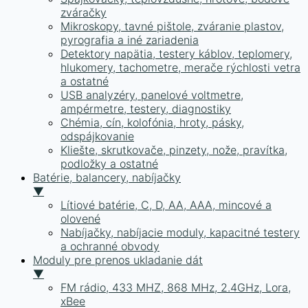
zváračky
Mikroskopy, tavné pištole, zváranie plastov,
pyrografia a iné zariadenia
Detektory napätia, testery káblov, teplomery,
hlukomery, tachometre, merače rýchlosti vetra
a ostatné
USB analyzéry, panelové voltmetre,
ampérmetre, testery, diagnostiky
Chémia, cín, kolofónia, hroty, pásky,
odspájkovanie
Kliešte, skrutkovače, pinzety, nože, pravítka,
podložky a ostatné
Batérie, balancery, nabíjačky
▼
Lítiové batérie, C, D, AA, AAA, mincové a
olovené
Nabíjačky, nabíjacie moduly, kapacitné testery
a ochranné obvody
Moduly pre prenos ukladanie dát
▼
FM rádio, 433 MHZ, 868 MHz, 2.4GHz, Lora,
xBee