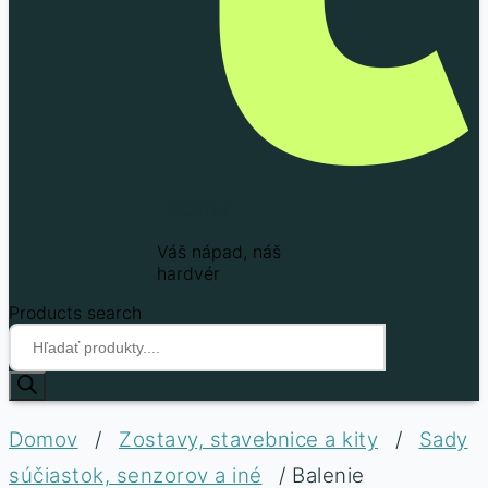
Techfun
Váš nápad, náš
hardvér
Products search
Domov
/
Zostavy, stavebnice a kity
/
Sady
súčiastok, senzorov a iné
/ Balenie