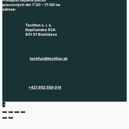
pracovných dní 7:30 – 17:00 na
adrese:
Techfun s. r. o.
Kopčianska 92A
851 01 Bratislava
techfun@techfun.sk
+421 952 559 014