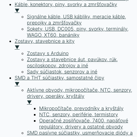
Káble, konektory, piny, svorky a zmršťovačky
▼
Signálne káble, USB kábliky, meracie káble,
prepojky a zmršťovačky
Sokety, USB, DC005, piny, svorky, terminály,
WAGO, XT60, banániky
Zostavy, stavebnice a kity
▼
Zostavy s Arduino
Zostavy a stavebnice áut, pavúkov, rúk,
osciloskopov, zdrojov a iné
Sady súčiastok, senzorov a iné
SMD a THT súčiastky, samostatné čipy
▼
Aktívne obvody, mikropočítače, NTC, senzory,
drivery, operáky, kryštály
▼
Mikropočítače, prevodníky a kryštály
NTC, senzory, periférie, termistory
Operačné zosilňovače, 7400, napäťové
regulátory, drivery a ostatné obvody
SMD pasívne súčiastky, usmerňovacie diódy a