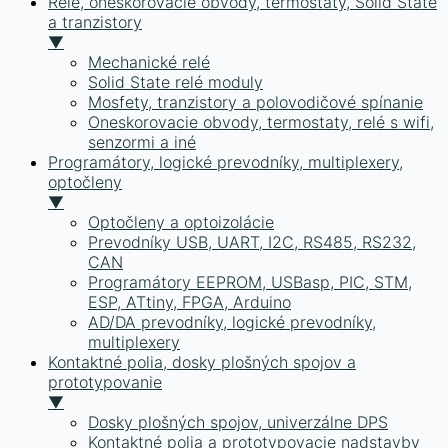
Relé, oneskorovacie obvody, termostaty, Solid State
a tranzistory
▼
Mechanické relé
Solid State relé moduly
Mosfety, tranzistory a polovodičové spínanie
Oneskorovacie obvody, termostaty, relé s wifi,
senzormi a iné
Programátory, logické prevodníky, multiplexery,
optočleny
▼
Optočleny a optoizolácie
Prevodníky USB, UART, I2C, RS485, RS232,
CAN
Programátory EEPROM, USBasp, PIC, STM,
ESP, ATtiny, FPGA, Arduino
AD/DA prevodníky, logické prevodníky,
multiplexery
Kontaktné polia, dosky plošných spojov a
prototypovanie
▼
Dosky plošných spojov, univerzálne DPS
Kontaktné polia a prototypovacie nadstavby