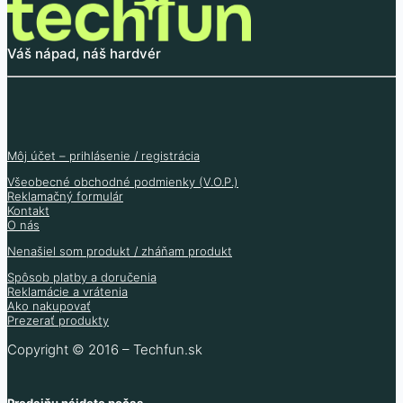
Váš nápad, náš hardvér
Môj účet – prihlásenie / registrácia
Všeobecné obchodné podmienky (V.O.P.)
Reklamačný formulár
Kontakt
O nás
Nenašiel som produkt / zháňam produkt
Spôsob platby a doručenia
Reklamácie a vrátenia
Ako nakupovať
Prezerať produkty
Copyright © 2016 – Techfun.sk
Predajňu nájdete počas