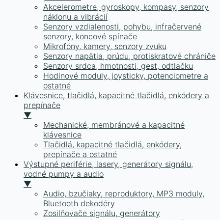
Akcelerometre, gyroskopy, kompasy, senzory
náklonu a vibrácií
Senzory vzdialenosti, pohybu, infračervené
senzory, koncové spínače
Mikrofóny, kamery, senzory zvuku
Senzory napätia, prúdu, protiskratové chrániče
Senzory srdca, hmotnosti, gest, odtlačku
Hodinové moduly, joysticky, potenciometre a
ostatné
Klávesnice, tlačidlá, kapacitné tlačidlá, enkódery a
prepínače
▼
Mechanické, membránové a kapacitné
klávesnice
Tlačidlá, kapacitné tlačidlá, enkódery,
prepínače a ostatné
Výstupné periférie, lasery, generátory signálu,
vodné pumpy a audio
▼
Audio, bzučiaky, reproduktory, MP3 moduly,
Bluetooth dekodéry
Zosilňovače signálu, generátory