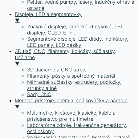
Peltier, vodné pumpy, lasery, indukčný ohrev a
ostatné
Displeje, LED a segmentovky
▼
Znakové displeje, grafické, dotykové, TFT
displeje, OLED, E-ink
Segmentové displeje, LED diódy, indikátory,
LED panely, LED pásiky
3D tlač, CNC, filamenty, koncáky, súčiastky,
tlačiarne
▼
3D tlačiarne a CNC stroje
Filamenty, pásky a spotrebný materiál
Náhradné súčiastky, extrudery, podložky,
strunky a iné
Sady CNC
Meracie prístroje, chémia, spájkovačky a náradie
▼
Multimetre, klieštové, klasické, káble a
príslušenstvo pre multimetre
Laboratórne zdroje, frekvenčné generátory,
osciloskopy
Spájkovačky, teplovzdušné, hrotové, bodové