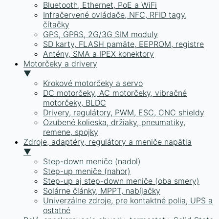
Bluetooth, Ethernet, PoE a WiFi
Infračervené ovládače, NFC, RFID tagy,
čítačky
GPS, GPRS, 2G/3G SIM moduly
SD karty, FLASH pamäte, EEPROM, registre
Antény, SMA a IPEX konektory
Motorčeky a drivery
▼
Krokové motorčeky a servo
DC motorčeky, AC motorčeky, vibračné
motorčeky, BLDC
Drivery, regulátory, PWM, ESC, CNC shieldy
Ozubené kolieska, držiaky, pneumatiky,
remene, spojky
Zdroje, adaptéry, regulátory a meniče napätia
▼
Step-down meniče (nadol)
Step-up meniče (nahor)
Step-up aj step-down meniče (oba smery)
Solárne články, MPPT, nabíjačky
Univerzálne zdroje, pre kontaktné polia, UPS a
ostatné