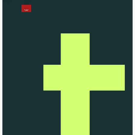
...
...