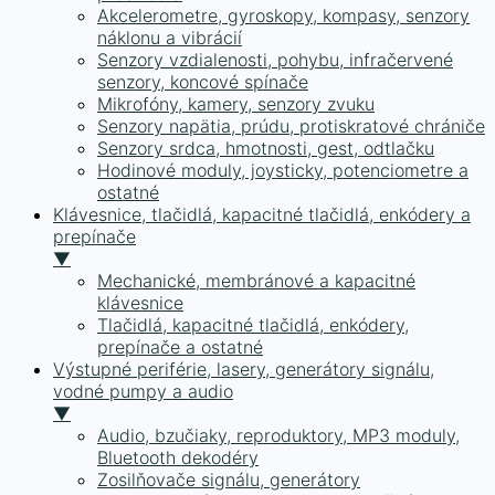
Akcelerometre, gyroskopy, kompasy, senzory
náklonu a vibrácií
Senzory vzdialenosti, pohybu, infračervené
senzory, koncové spínače
Mikrofóny, kamery, senzory zvuku
Senzory napätia, prúdu, protiskratové chrániče
Senzory srdca, hmotnosti, gest, odtlačku
Hodinové moduly, joysticky, potenciometre a
ostatné
Klávesnice, tlačidlá, kapacitné tlačidlá, enkódery a
prepínače
▼
Mechanické, membránové a kapacitné
klávesnice
Tlačidlá, kapacitné tlačidlá, enkódery,
prepínače a ostatné
Výstupné periférie, lasery, generátory signálu,
vodné pumpy a audio
▼
Audio, bzučiaky, reproduktory, MP3 moduly,
Bluetooth dekodéry
Zosilňovače signálu, generátory