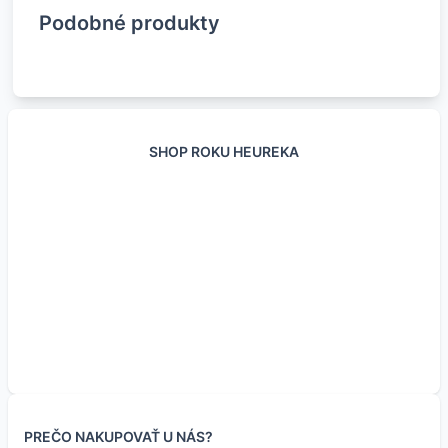
Podobné produkty
SHOP ROKU HEUREKA
Senzor zrážok a výšky
Senzor teploty a
Senzor teploty a tlaku
Senzor prietoku
hladiny vody
vlhkosti DHT21 /
vzduchu BMP180
tekutiny G1/2
AM2301
PREČO NAKUPOVAŤ U NÁS?