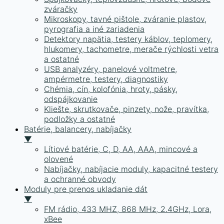
zváračky
Mikroskopy, tavné pištole, zváranie plastov,
pyrografia a iné zariadenia
Detektory napätia, testery káblov, teplomery,
hlukomery, tachometre, merače rýchlosti vetra
a ostatné
USB analyzéry, panelové voltmetre,
ampérmetre, testery, diagnostiky
Chémia, cín, kolofónia, hroty, pásky,
odspájkovanie
Kliešte, skrutkovače, pinzety, nože, pravítka,
podložky a ostatné
Batérie, balancery, nabíjačky
▼
Lítiové batérie, C, D, AA, AAA, mincové a
olovené
Nabíjačky, nabíjacie moduly, kapacitné testery
a ochranné obvody
Moduly pre prenos ukladanie dát
▼
FM rádio, 433 MHZ, 868 MHz, 2.4GHz, Lora,
xBee