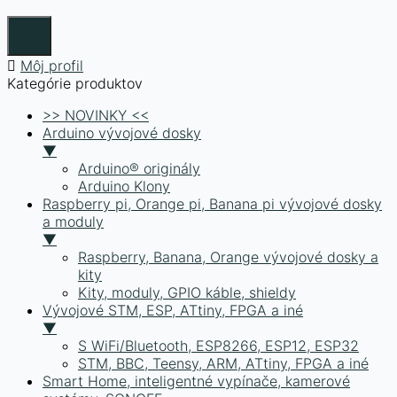
Môj profil
Kategórie produktov
>> NOVINKY <<
Arduino vývojové dosky
▼
Arduino® originály
Arduino Klony
Raspberry pi, Orange pi, Banana pi vývojové dosky
a moduly
▼
Raspberry, Banana, Orange vývojové dosky a
kity
Kity, moduly, GPIO káble, shieldy
Vývojové STM, ESP, ATtiny, FPGA a iné
▼
S WiFi/Bluetooth, ESP8266, ESP12, ESP32
STM, BBC, Teensy, ARM, ATtiny, FPGA a iné
Smart Home, inteligentné vypínače, kamerové