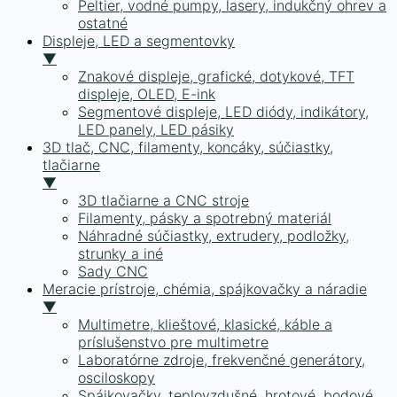
Peltier, vodné pumpy, lasery, indukčný ohrev a
ostatné
Displeje, LED a segmentovky
▼
Znakové displeje, grafické, dotykové, TFT
displeje, OLED, E-ink
Segmentové displeje, LED diódy, indikátory,
LED panely, LED pásiky
3D tlač, CNC, filamenty, koncáky, súčiastky,
tlačiarne
▼
3D tlačiarne a CNC stroje
Filamenty, pásky a spotrebný materiál
Náhradné súčiastky, extrudery, podložky,
strunky a iné
Sady CNC
Meracie prístroje, chémia, spájkovačky a náradie
▼
Multimetre, klieštové, klasické, káble a
príslušenstvo pre multimetre
Laboratórne zdroje, frekvenčné generátory,
osciloskopy
Spájkovačky, teplovzdušné, hrotové, bodové