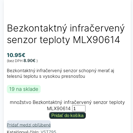
Bezkontaktný infračervený
senzor teploty MLX90614
10.95
€
8.90
€
(bez DPH
)
Bezkontaktný infračervený senzor schopný merať aj
telesnú teplotu s vysokou presnosťou
19 na sklade
množstvo Bezkontaktný infračervený senzor teploty
MLX90614
Pridať do košíka
Pridať medzi obľúbené
Katalógové číslo:
VST795