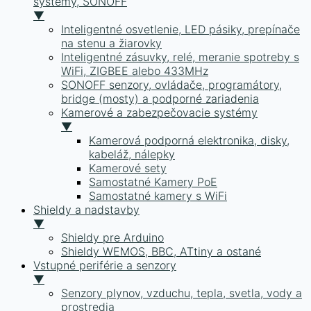
systémy, SONOFF
▼
Inteligentné osvetlenie, LED pásiky, prepínače
na stenu a žiarovky
Inteligentné zásuvky, relé, meranie spotreby s
WiFi, ZIGBEE alebo 433MHz
SONOFF senzory, ovládače, programátory,
bridge (mosty) a podporné zariadenia
Kamerové a zabezpečovacie systémy
▼
Kamerová podporná elektronika, disky,
kabeláž, nálepky
Kamerové sety
Samostatné Kamery PoE
Samostatné kamery s WiFi
Shieldy a nadstavby
▼
Shieldy pre Arduino
Shieldy WEMOS, BBC, ATtiny a ostané
Vstupné periférie a senzory
▼
Senzory plynov, vzduchu, tepla, svetla, vody a
prostredia