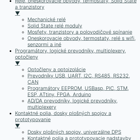
Relé, oneskorovacie obvody, termostaty, Solid State
a tranzistory
▼
Mechanické relé
Solid State relé moduly
Mosfety, tranzistory a polovodičové spínanie
Oneskorovacie obvody, termostaty, relé s wifi,
senzormi a iné
Programátory, logické prevodníky, multiplexery,
optočleny
▼
Optočleny a optoizolácie
Prevodníky USB, UART, I2C, RS485, RS232,
CAN
Programátory EEPROM, USBasp, PIC, STM,
ESP, ATtiny, FPGA, Arduino
AD/DA prevodníky, logické prevodníky,
multiplexery
Kontaktné polia, dosky plošných spojov a
prototypovanie
▼
Dosky plošných spojov, univerzálne DPS
Kontaktné polia a prototypovacie nadstavby