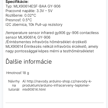
Špecifikácie:
Typ: MLX90614ESF-BAA GY-906
Pracovné napätie: 3.3V – 5V
Rozlíšenie: 0.02°C
Presnosť: 0.5°C
I2C zbernica, 10k Pull-up rezistory
/temperature sensor infrared gy906 gy-906 contactless
sensor MLX90614, GY-906
/Érintésmentes infravörös hőmérséklet-érzékelő
MLX90614 Érintkezés nélküli infravörös érzékelő, amely
nagy pontossággal képes mérni a testhőmérsékletet
Ďalšie informácie
Hmotnosť
18 g
Návrhy
A) http://navody.arduino-shop.cz/navody-k-
na
produktum/arduino-infracerveny-teplomer-
tutoriál
mlx90614.html