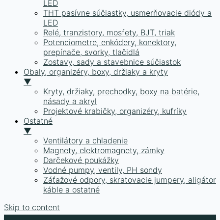
LED
THT pasívne súčiastky, usmerňovacie diódy a
LED
Relé, tranzistory, mosfety, BJT, triak
Potenciometre, enkódery, konektory,
prepínače, svorky, tlačidlá
Zostavy, sady a stavebnice súčiastok
Obaly, organizéry, boxy, držiaky a kryty
▼
Kryty, držiaky, prechodky, boxy na batérie,
násady a akryl
Projektové krabičky, organizéry, kufríky
Ostatné
▼
Ventilátory a chladenie
Magnety, elektromagnety, zámky
Darčekové poukážky
Vodné pumpy, ventily, PH sondy
Záťažové odpory, skratovacie jumpery, aligátor
káble a ostatné
Skip to content