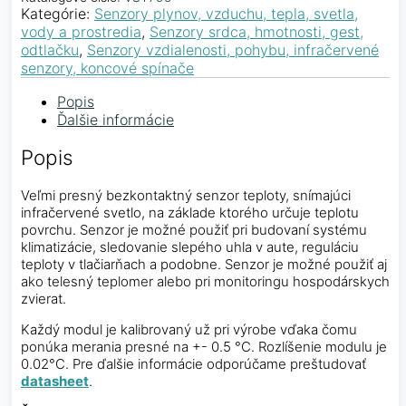
Kategórie:
Senzory plynov, vzduchu, tepla, svetla,
vody a prostredia
,
Senzory srdca, hmotnosti, gest,
odtlačku
,
Senzory vzdialenosti, pohybu, infračervené
senzory, koncové spínače
Popis
Ďalšie informácie
Popis
Veľmi presný bezkontaktný senzor teploty, snímajúci
infračervené svetlo, na základe ktorého určuje teplotu
povrchu. Senzor je možné použiť pri budovaní systému
klimatizácie, sledovanie slepého uhla v aute, reguláciu
teploty v tlačiarňach a podobne. Senzor je možné použiť aj
ako telesný teplomer alebo pri monitoringu hospodárskych
zvierat.
Každý modul je kalibrovaný už pri výrobe vďaka čomu
ponúka merania presné na +- 0.5 °C. Rozlíšenie modulu je
0.02°C. Pre ďalšie informácie odporúčame preštudovať
datasheet
.