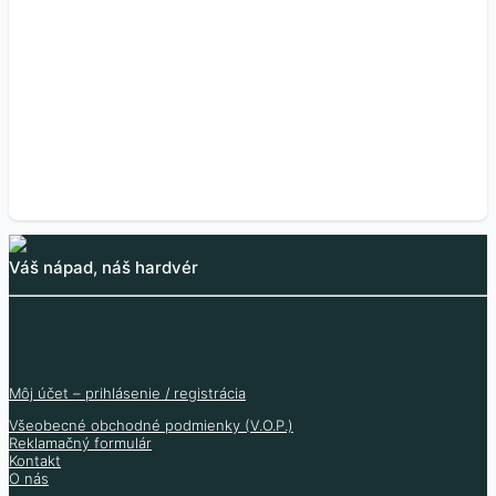
0.45
€
1.80
€
4.90
€
0.37
€
(bez DPH
)
5.90
€
1.46
€
3.98
€
(bez DPH
)
(bez DPH
)
4.80
€
(bez DPH
)
Skladom 129 ks
Skladom 63 ks
Skladom 11 ks
Skladom 777 ks
Váš nápad, náš hardvér
Môj účet – prihlásenie / registrácia
Všeobecné obchodné podmienky (V.O.P.)
Reklamačný formulár
Kontakt
O nás