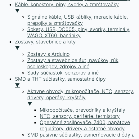
Káble, konektory, piny, svorky a zmršťovačky
▼
Signálne káble, USB kábliky, meracie káble,
prepojky a zmršťovačky
Sokety, USB, DC005, piny, svorky, terminály,
WAGO, XT60, banániky
Zostavy, stavebnice a kity
▼
Zostavy s Arduino
Zostavy a stavebnice áut, pavúkov, rúk,
osciloskopov, zdrojov a iné
Sady súčiastok, senzorov a iné
SMD a THT súčiastky, samostatné čipy
▼
Aktívne obvody, mikropočítače, NTC, senzory,
drivery, operáky, kryštály
▼
Mikropočítače, prevodníky a kryštály
NTC, senzory, periférie, termistory
Operačné zosilňovače, 7400, napäťové
regulátory, drivery a ostatné obvody
SMD pasívne súčiastky, usmerňovacie diódy a