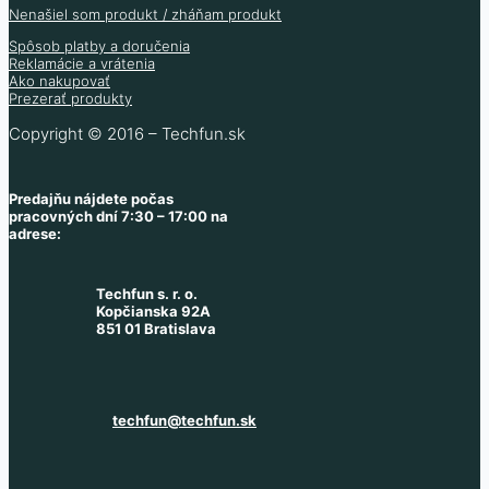
Nenašiel som produkt / zháňam produkt
Spôsob platby a doručenia
Reklamácie a vrátenia
Ako nakupovať
Prezerať produkty
Copyright © 2016 – Techfun.sk
Predajňu nájdete počas
pracovných dní 7:30 – 17:00 na
adrese:
Techfun s. r. o.
Kopčianska 92A
851 01 Bratislava
techfun@techfun.sk