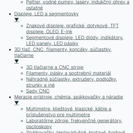
Peltier, vodné pumpy, lasery, indukčný ohrev a
ostatné
Displeje, LED a segmentovky
▼
Znakové displeje, grafické, dotykové, TFT
displeje, OLED, E-ink
Segmentové displeje, LED diódy, indikátory,
LED panely, LED pásiky
3D tlač, CNC, filamenty, koncáky, súčiastky,
tlačiarne
▼
3D tlačiarne a CNC stroje
Filamenty, pásky a spotrebný materiál
Náhradné súčiastky, extrudery, podložky,
strunky a iné
Sady CNC
Meracie prístroje, chémia, spájkovačky a náradie
▼
Multimetre, klieštové, klasické, káble a
príslušenstvo pre multimetre
Laboratórne zdroje, frekvenčné generátory,
osciloskopy
Spájkovačky, teplovzdušné, hrotové, bodové