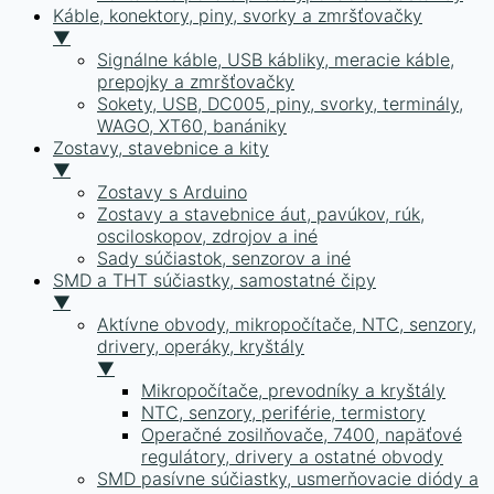
Káble, konektory, piny, svorky a zmršťovačky
▼
Signálne káble, USB kábliky, meracie káble,
prepojky a zmršťovačky
Sokety, USB, DC005, piny, svorky, terminály,
WAGO, XT60, banániky
Zostavy, stavebnice a kity
▼
Zostavy s Arduino
Zostavy a stavebnice áut, pavúkov, rúk,
osciloskopov, zdrojov a iné
Sady súčiastok, senzorov a iné
SMD a THT súčiastky, samostatné čipy
▼
Aktívne obvody, mikropočítače, NTC, senzory,
drivery, operáky, kryštály
▼
Mikropočítače, prevodníky a kryštály
NTC, senzory, periférie, termistory
Operačné zosilňovače, 7400, napäťové
regulátory, drivery a ostatné obvody
SMD pasívne súčiastky, usmerňovacie diódy a