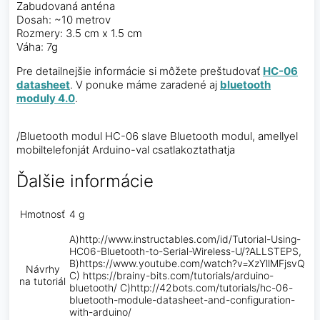
Zabudovaná anténa
Dosah: ~10 metrov
Rozmery: 3.5 cm x 1.5 cm
Váha: 7g
Pre detailnejšie informácie si môžete preštudovať
HC-06
datasheet
. V ponuke máme zaradené aj
bluetooth
moduly 4.0
.
/Bluetooth modul HC-06 slave Bluetooth modul, amellyel
mobiltelefonját Arduino-val csatlakoztathatja
Ďalšie informácie
Hmotnosť
4 g
A)http://www.instructables.com/id/Tutorial-Using-
HC06-Bluetooth-to-Serial-Wireless-U/?ALLSTEPS,
B)https://www.youtube.com/watch?v=XzYllMFjsvQ
Návrhy
C) https://brainy-bits.com/tutorials/arduino-
na tutoriál
bluetooth/ C)http://42bots.com/tutorials/hc-06-
bluetooth-module-datasheet-and-configuration-
with-arduino/