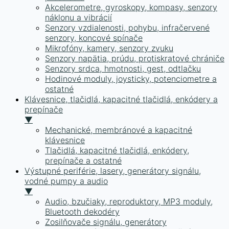
Akcelerometre, gyroskopy, kompasy, senzory
náklonu a vibrácií
Senzory vzdialenosti, pohybu, infračervené
senzory, koncové spínače
Mikrofóny, kamery, senzory zvuku
Senzory napätia, prúdu, protiskratové chrániče
Senzory srdca, hmotnosti, gest, odtlačku
Hodinové moduly, joysticky, potenciometre a
ostatné
Klávesnice, tlačidlá, kapacitné tlačidlá, enkódery a
prepínače
▼
Mechanické, membránové a kapacitné
klávesnice
Tlačidlá, kapacitné tlačidlá, enkódery,
prepínače a ostatné
Výstupné periférie, lasery, generátory signálu,
vodné pumpy a audio
▼
Audio, bzučiaky, reproduktory, MP3 moduly,
Bluetooth dekodéry
Zosilňovače signálu, generátory