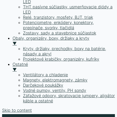
LED
THT pasívne súčiastky, usmerňovacie diódy a
LED
Relé, tranzistory, mosfety, BJT, triak
Potenciometre, enkódery, konektory,
prepínače, svorky, tlačidlá
Zostavy, sady a stavebnice súčiastok
Obaly, organizéry, boxy, držiaky a kryty
▼
Kryty, držiaky, prechodky, boxy na batérie,
násady a akryl
Projektové krabičky, organizéry, kufríky
Ostatné
▼
Ventilátory a chladenie
Magnety, elektromagnety, zámky
Darčekové poukážky
Vodné pumpy, ventily, PH sondy
Záťažové odpory, skratovacie jumpery, aligátor
káble a ostatné
Skip to content