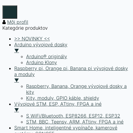
Môj profil
Kategórie produktov
>> NOVINKY <<
Arduino vývojové dosky
▼
Arduino® originály
Arduino Klony
Raspberry pi, Orange pi, Banana pi vývojové dosky
a moduly
▼
Raspberry, Banana, Orange vývojové dosky a
kity
Kity, moduly, GPIO káble, shieldy
Vývojové STM, ESP, ATtiny, FPGA a iné
▼
S WiFi/Bluetooth, ESP8266, ESP12, ESP32
STM, BBC, Teensy, ARM, ATtiny, FPGA a iné
Smart Home, inteligentné vypínače, kamerové