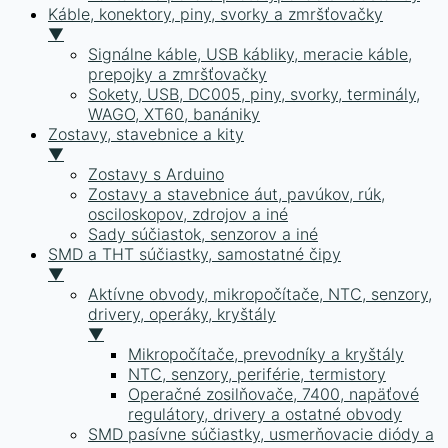
Káble, konektory, piny, svorky a zmršťovačky
▼
Signálne káble, USB kábliky, meracie káble,
prepojky a zmršťovačky
Sokety, USB, DC005, piny, svorky, terminály,
WAGO, XT60, banániky
Zostavy, stavebnice a kity
▼
Zostavy s Arduino
Zostavy a stavebnice áut, pavúkov, rúk,
osciloskopov, zdrojov a iné
Sady súčiastok, senzorov a iné
SMD a THT súčiastky, samostatné čipy
▼
Aktívne obvody, mikropočítače, NTC, senzory,
drivery, operáky, kryštály
▼
Mikropočítače, prevodníky a kryštály
NTC, senzory, periférie, termistory
Operačné zosilňovače, 7400, napäťové
regulátory, drivery a ostatné obvody
SMD pasívne súčiastky, usmerňovacie diódy a