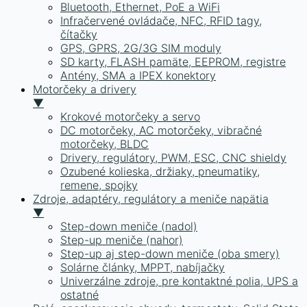
Bluetooth, Ethernet, PoE a WiFi
Infračervené ovládače, NFC, RFID tagy,
čítačky
GPS, GPRS, 2G/3G SIM moduly
SD karty, FLASH pamäte, EEPROM, registre
Antény, SMA a IPEX konektory
Motorčeky a drivery
▼
Krokové motorčeky a servo
DC motorčeky, AC motorčeky, vibračné
motorčeky, BLDC
Drivery, regulátory, PWM, ESC, CNC shieldy
Ozubené kolieska, držiaky, pneumatiky,
remene, spojky
Zdroje, adaptéry, regulátory a meniče napätia
▼
Step-down meniče (nadol)
Step-up meniče (nahor)
Step-up aj step-down meniče (oba smery)
Solárne články, MPPT, nabíjačky
Univerzálne zdroje, pre kontaktné polia, UPS a
ostatné