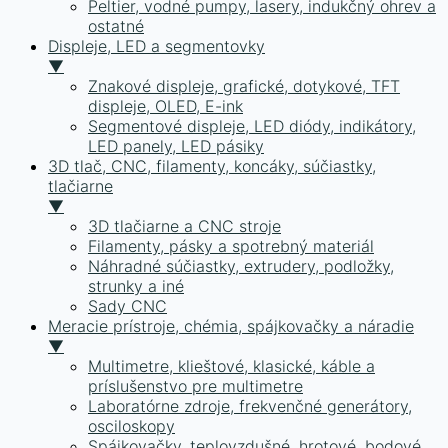
Peltier, vodné pumpy, lasery, indukčný ohrev a
ostatné
Displeje, LED a segmentovky
▼
Znakové displeje, grafické, dotykové, TFT
displeje, OLED, E-ink
Segmentové displeje, LED diódy, indikátory,
LED panely, LED pásiky
3D tlač, CNC, filamenty, koncáky, súčiastky,
tlačiarne
▼
3D tlačiarne a CNC stroje
Filamenty, pásky a spotrebný materiál
Náhradné súčiastky, extrudery, podložky,
strunky a iné
Sady CNC
Meracie prístroje, chémia, spájkovačky a náradie
▼
Multimetre, klieštové, klasické, káble a
príslušenstvo pre multimetre
Laboratórne zdroje, frekvenčné generátory,
osciloskopy
Spájkovačky, teplovzdušné, hrotové, bodové