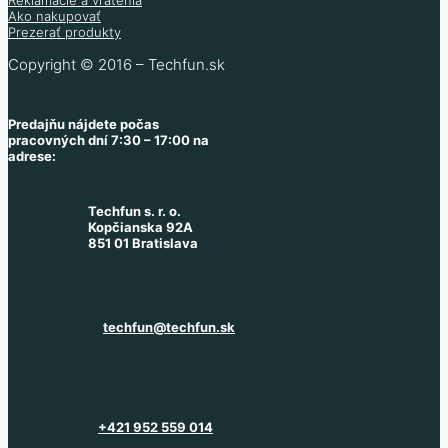
Ako nakupovať
Prezerať produkty
Copyright © 2016 – Techfun.sk
Predajňu nájdete počas
pracovných dní 7:30 – 17:00 na
adrese:
Techfun s. r. o.
Kopčianska 92A
851 01 Bratislava
techfun@techfun.sk
+421 952 559 014