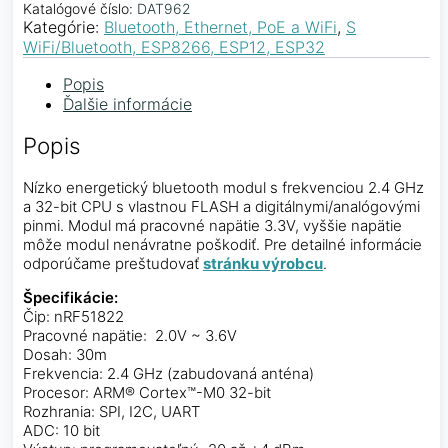
Katalógové číslo:
DAT962
Kategórie:
Bluetooth, Ethernet, PoE a WiFi
,
S
WiFi/Bluetooth, ESP8266, ESP12, ESP32
Popis
Ďalšie informácie
Popis
Nízko energetický bluetooth modul s frekvenciou 2.4 GHz
a 32-bit CPU s vlastnou FLASH a digitálnymi/analógovými
pinmi. Modul má pracovné napätie 3.3V, vyššie napätie
môže modul nenávratne poškodiť. Pre detailné informácie
odporúčame preštudovať
stránku výrobcu
.
Špecifikácie:
Čip: nRF51822
Pracovné napätie: 2.0V ~ 3.6V
Dosah: 30m
Frekvencia: 2.4 GHz (zabudovaná anténa)
Procesor: ARM® Cortex™-M0 32-bit
Rozhrania: SPI, I2C, UART
ADC: 10 bit