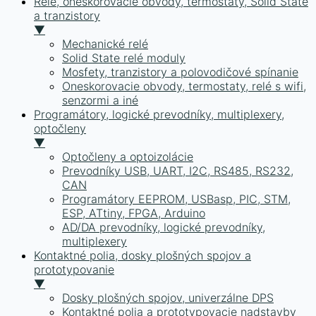
Relé, oneskorovacie obvody, termostaty, Solid State
a tranzistory
▼
Mechanické relé
Solid State relé moduly
Mosfety, tranzistory a polovodičové spínanie
Oneskorovacie obvody, termostaty, relé s wifi,
senzormi a iné
Programátory, logické prevodníky, multiplexery,
optočleny
▼
Optočleny a optoizolácie
Prevodníky USB, UART, I2C, RS485, RS232,
CAN
Programátory EEPROM, USBasp, PIC, STM,
ESP, ATtiny, FPGA, Arduino
AD/DA prevodníky, logické prevodníky,
multiplexery
Kontaktné polia, dosky plošných spojov a
prototypovanie
▼
Dosky plošných spojov, univerzálne DPS
Kontaktné polia a prototypovacie nadstavby