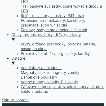
LED
THT pasívne súčiastky, usmerňovacie diódy a
LED
Relé, tranzistory, mosfety, BJT, triak
Potenciometre, enkódery, konektory,
prepínače, svorky, tlačidlá
Zostavy, sady a stavebnice súčiastok
Obaly, organizéry, boxy, držiaky a kryty
▼
Kryty, držiaky, prechodky, boxy na batérie,
násady a akryl
Projektové krabičky, organizéry, kufríky
Ostatné
▼
Ventilátory a chladenie
Magnety, elektromagnety, zámky
Darčekové poukážky
Vodné pumpy, ventily, PH sondy
Záťažové odpory, skratovacie jumpery, aligátor
káble a ostatné
Skip to content