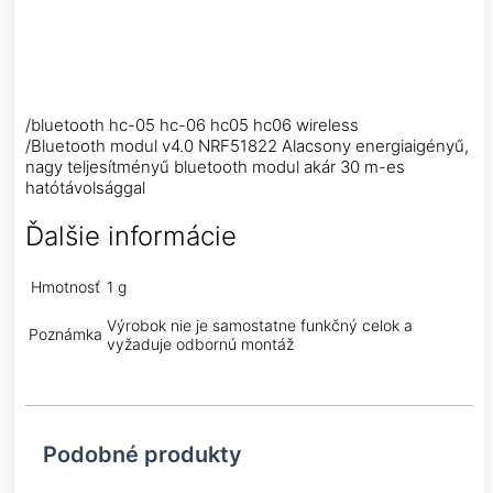
/bluetooth hc-05 hc-06 hc05 hc06 wireless
/Bluetooth modul v4.0 NRF51822 Alacsony energiaigényű,
nagy teljesítményű bluetooth modul akár 30 m-es
hatótávolsággal
Ďalšie informácie
Hmotnosť
1 g
Výrobok nie je samostatne funkčný celok a
Poznámka
vyžaduje odbornú montáž
Podobné produkty