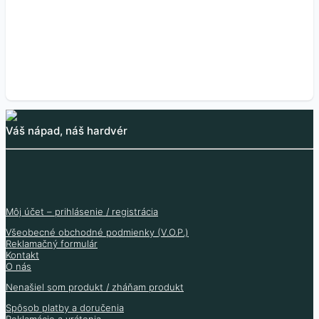
12.28
€
(bez DPH
)
Skladom viac typov
24.35
€
Skladom viac typov
(bez DPH
)
Viac informácií
Skladom 78 ks
Viac informácií
Skladom 4 ks
Váš nápad, náš hardvér
Môj účet – prihlásenie / registrácia
Všeobecné obchodné podmienky (V.O.P.)
Reklamačný formulár
Kontakt
O nás
Nenašiel som produkt / zháňam produkt
Spôsob platby a doručenia
Reklamácie a vrátenia