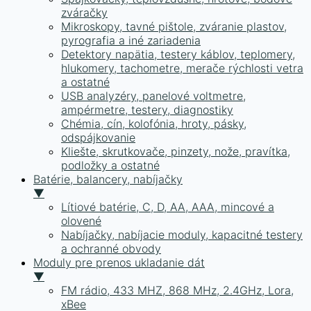
zváračky
Mikroskopy, tavné pištole, zváranie plastov,
pyrografia a iné zariadenia
Detektory napätia, testery káblov, teplomery,
hlukomery, tachometre, merače rýchlosti vetra
a ostatné
USB analyzéry, panelové voltmetre,
ampérmetre, testery, diagnostiky
Chémia, cín, kolofónia, hroty, pásky,
odspájkovanie
Kliešte, skrutkovače, pinzety, nože, pravítka,
podložky a ostatné
Batérie, balancery, nabíjačky
▼
Lítiové batérie, C, D, AA, AAA, mincové a
olovené
Nabíjačky, nabíjacie moduly, kapacitné testery
a ochranné obvody
Moduly pre prenos ukladanie dát
▼
FM rádio, 433 MHZ, 868 MHz, 2.4GHz, Lora,
xBee