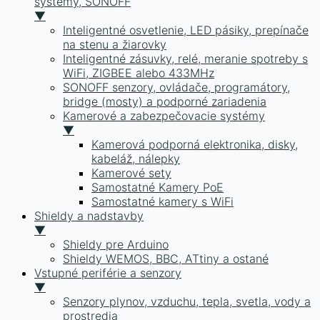
systémy, SONOFF
▼
Inteligentné osvetlenie, LED pásiky, prepínače
na stenu a žiarovky
Inteligentné zásuvky, relé, meranie spotreby s
WiFi, ZIGBEE alebo 433MHz
SONOFF senzory, ovládače, programátory,
bridge (mosty) a podporné zariadenia
Kamerové a zabezpečovacie systémy
▼
Kamerová podporná elektronika, disky,
kabeláž, nálepky
Kamerové sety
Samostatné Kamery PoE
Samostatné kamery s WiFi
Shieldy a nadstavby
▼
Shieldy pre Arduino
Shieldy WEMOS, BBC, ATtiny a ostané
Vstupné periférie a senzory
▼
Senzory plynov, vzduchu, tepla, svetla, vody a
prostredia