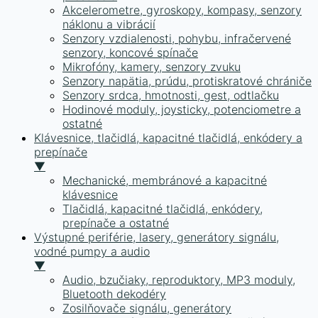
Akcelerometre, gyroskopy, kompasy, senzory
náklonu a vibrácií
Senzory vzdialenosti, pohybu, infračervené
senzory, koncové spínače
Mikrofóny, kamery, senzory zvuku
Senzory napätia, prúdu, protiskratové chrániče
Senzory srdca, hmotnosti, gest, odtlačku
Hodinové moduly, joysticky, potenciometre a
ostatné
Klávesnice, tlačidlá, kapacitné tlačidlá, enkódery a
prepínače
▼
Mechanické, membránové a kapacitné
klávesnice
Tlačidlá, kapacitné tlačidlá, enkódery,
prepínače a ostatné
Výstupné periférie, lasery, generátory signálu,
vodné pumpy a audio
▼
Audio, bzučiaky, reproduktory, MP3 moduly,
Bluetooth dekodéry
Zosilňovače signálu, generátory