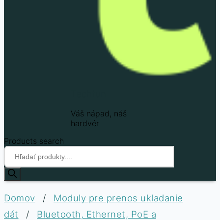
Techfun
Váš nápad, náš
hardvér
Products search
Domov
/
Moduly pre prenos ukladanie
dát
/
Bluetooth, Ethernet, PoE a