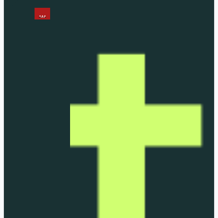
...
...