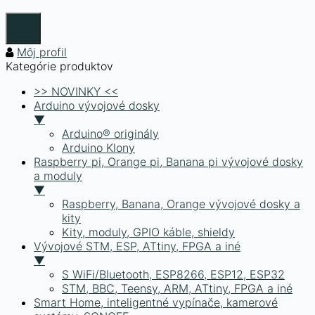
Môj profil
Kategórie produktov
>> NOVINKY <<
Arduino vývojové dosky
▼
Arduino® originály
Arduino Klony
Raspberry pi, Orange pi, Banana pi vývojové dosky
a moduly
▼
Raspberry, Banana, Orange vývojové dosky a
kity
Kity, moduly, GPIO káble, shieldy
Vývojové STM, ESP, ATtiny, FPGA a iné
▼
S WiFi/Bluetooth, ESP8266, ESP12, ESP32
STM, BBC, Teensy, ARM, ATtiny, FPGA a iné
Smart Home, inteligentné vypínače, kamerové