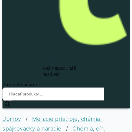
Techfun
Váš nápad, náš
hardvér
Products search
Domov
/
Meracie prístroje, chémia,
spájkovačky a náradie
/
Chémia, cín,