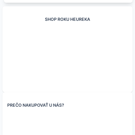
SHOP ROKU HEUREKA
Odsávačka cínu
Kolofónia pre
Kolofónia pre
Kontakt IPA+ pre
spájkovanie 10g v
spájkovanie 12g
čistenie kontaktov
striekačke
1.90
€
PREČO NAKUPOVAŤ U NÁS?
1.54
€
(bez DPH
)
1.00
€
5.95
€
11.90
€
–
3.50
€
0.81
€
(bez DPH
)
2.85
€
(bez DPH
)
Skladom 84 ks
Skladom viac typov
Skladom 90 ks