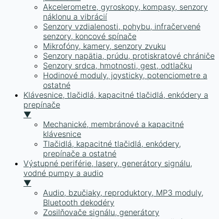
Akcelerometre, gyroskopy, kompasy, senzory
náklonu a vibrácií
Senzory vzdialenosti, pohybu, infračervené
senzory, koncové spínače
Mikrofóny, kamery, senzory zvuku
Senzory napätia, prúdu, protiskratové chrániče
Senzory srdca, hmotnosti, gest, odtlačku
Hodinové moduly, joysticky, potenciometre a
ostatné
Klávesnice, tlačidlá, kapacitné tlačidlá, enkódery a
prepínače
▼
Mechanické, membránové a kapacitné
klávesnice
Tlačidlá, kapacitné tlačidlá, enkódery,
prepínače a ostatné
Výstupné periférie, lasery, generátory signálu,
vodné pumpy a audio
▼
Audio, bzučiaky, reproduktory, MP3 moduly,
Bluetooth dekodéry
Zosilňovače signálu, generátory