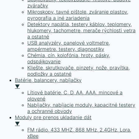
zváračky
Mikroskopy, tavné pištole, zváranie plastov,
pyrografia a iné zariadenia
Detektory napätia, testery káblov, teplomery,
hlukomery, tachometre, merače rýchlosti vetra
a ostatné
USB analyzéry, panelové voltmetre,
ampérmetre, testery, diagnostiky
Chémia, cín, kolofónia, hroty, pásky,
odspájkovanie
Kliešte, skrutkovače, pinzety, nože, pravítka,
podložky a ostatné
Batérie, balancery, nabíjačky
▼
Lítiové batérie, C, D, AA, AAA, mincové a
olovené
Nabíjačky, nabíjacie moduly, kapacitné testery
a ochranné obvody
Moduly pre prenos ukladanie dát
▼
FM rádio, 433 MHZ, 868 MHz, 2.4GHz, Lora,
xBee