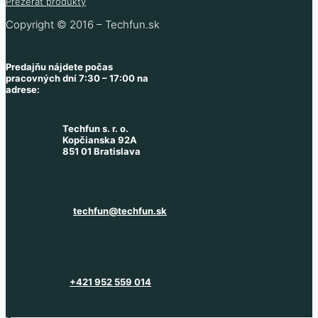
Prezerať produkty
Copyright © 2016 – Techfun.sk
Predajňu nájdete počas
pracovných dní 7:30 – 17:00 na
adrese:
Techfun s. r. o.
Kopčianska 92A
851 01 Bratislava
techfun@techfun.sk
+421 952 559 014