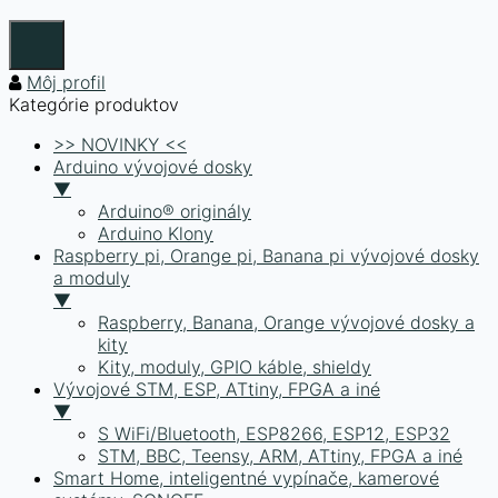
Môj profil
Kategórie produktov
>> NOVINKY <<
Arduino vývojové dosky
▼
Arduino® originály
Arduino Klony
Raspberry pi, Orange pi, Banana pi vývojové dosky
a moduly
▼
Raspberry, Banana, Orange vývojové dosky a
kity
Kity, moduly, GPIO káble, shieldy
Vývojové STM, ESP, ATtiny, FPGA a iné
▼
S WiFi/Bluetooth, ESP8266, ESP12, ESP32
STM, BBC, Teensy, ARM, ATtiny, FPGA a iné
Smart Home, inteligentné vypínače, kamerové