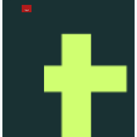
...
...