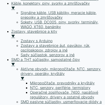
Káble, konektory, piny, svorky a zmršťovačky
▼
Signálne káble, USB kábliky, meracie káble,
prepojky a zmršťovačky
Sokety, USB, DC005, piny, svorky, terminály,
WAGO, XT60, banániky
Zostavy, stavebnice a kity
▼
Zostavy s Arduino
Zostavy a stavebnice áut, pavúkov, rúk,
osciloskopov, zdrojov a iné
Sady súčiastok, senzorov a iné
SMD a THT súčiastky, samostatné čipy
▼
Aktívne obvody, mikropočítače, NTC, senzory,
drivery, operáky, kryštály
▼
Mikropočítače, prevodníky a kryštály
NTC, senzory, periférie, termistory
Operačné zosilňovače, 7400, napäťové
regulátory, drivery a ostatné obvody
SMD pasívne súčiastky, usmerňovacie diódy a