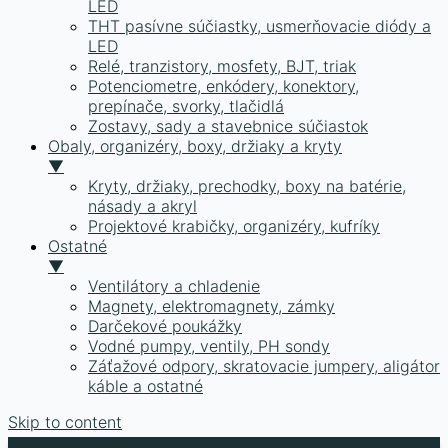
LED
THT pasívne súčiastky, usmerňovacie diódy a
LED
Relé, tranzistory, mosfety, BJT, triak
Potenciometre, enkódery, konektory,
prepínače, svorky, tlačidlá
Zostavy, sady a stavebnice súčiastok
Obaly, organizéry, boxy, držiaky a kryty
▼
Kryty, držiaky, prechodky, boxy na batérie,
násady a akryl
Projektové krabičky, organizéry, kufríky
Ostatné
▼
Ventilátory a chladenie
Magnety, elektromagnety, zámky
Darčekové poukážky
Vodné pumpy, ventily, PH sondy
Záťažové odpory, skratovacie jumpery, aligátor
káble a ostatné
Skip to content