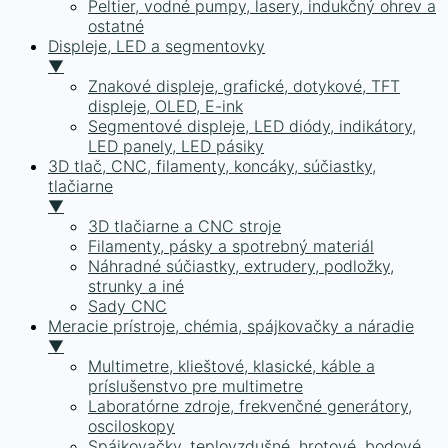
Peltier, vodné pumpy, lasery, indukčný ohrev a
ostatné
Displeje, LED a segmentovky
▼
Znakové displeje, grafické, dotykové, TFT
displeje, OLED, E-ink
Segmentové displeje, LED diódy, indikátory,
LED panely, LED pásiky
3D tlač, CNC, filamenty, koncáky, súčiastky,
tlačiarne
▼
3D tlačiarne a CNC stroje
Filamenty, pásky a spotrebný materiál
Náhradné súčiastky, extrudery, podložky,
strunky a iné
Sady CNC
Meracie prístroje, chémia, spájkovačky a náradie
▼
Multimetre, klieštové, klasické, káble a
príslušenstvo pre multimetre
Laboratórne zdroje, frekvenčné generátory,
osciloskopy
Spájkovačky, teplovzdušné, hrotové, bodové