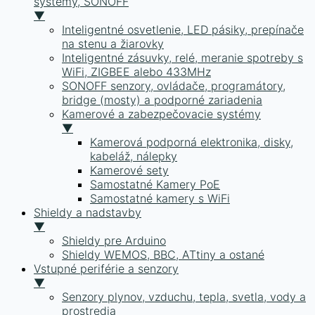
systémy, SONOFF
▼
Inteligentné osvetlenie, LED pásiky, prepínače
na stenu a žiarovky
Inteligentné zásuvky, relé, meranie spotreby s
WiFi, ZIGBEE alebo 433MHz
SONOFF senzory, ovládače, programátory,
bridge (mosty) a podporné zariadenia
Kamerové a zabezpečovacie systémy
▼
Kamerová podporná elektronika, disky,
kabeláž, nálepky
Kamerové sety
Samostatné Kamery PoE
Samostatné kamery s WiFi
Shieldy a nadstavby
▼
Shieldy pre Arduino
Shieldy WEMOS, BBC, ATtiny a ostané
Vstupné periférie a senzory
▼
Senzory plynov, vzduchu, tepla, svetla, vody a
prostredia