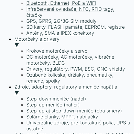
Bluetooth, Ethernet, PoE a WiFi
Infračervené ovládače, NFC, RFID tagy,
čítačky
GPS, GPRS, 2G/3G SIM moduly
SD karty, FLASH pamäte, EEPROM, registre
Antény, SMA a IPEX konektory
Motorčeky a drivery
▼
Krokové motorčeky a servo
DC motorčeky, AC motorčeky, vibračné
motorčeky, BLDC
Drivery, regulátory, PWM, ESC, CNC shieldy
Ozubené kolieska, držiaky, pneumatiky,
remene, spojky
Zdroje, adaptéry, regulátory a meniče napätia
▼
Step-down meniče (nadol)
Step-up meniče (nahor)
Step-up aj step-down meniče (oba smery)
Solárne články, MPPT, nabíjačky
Univerzálne zdroje, pre kontaktné polia, UPS a
ostatné