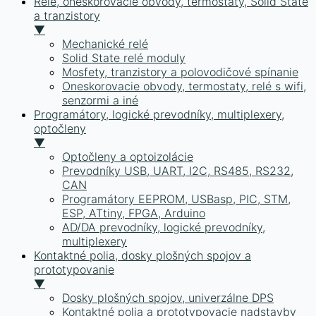
Relé, oneskorovacie obvody, termostaty, Solid State
a tranzistory
▼
Mechanické relé
Solid State relé moduly
Mosfety, tranzistory a polovodičové spínanie
Oneskorovacie obvody, termostaty, relé s wifi,
senzormi a iné
Programátory, logické prevodníky, multiplexery,
optočleny
▼
Optočleny a optoizolácie
Prevodníky USB, UART, I2C, RS485, RS232,
CAN
Programátory EEPROM, USBasp, PIC, STM,
ESP, ATtiny, FPGA, Arduino
AD/DA prevodníky, logické prevodníky,
multiplexery
Kontaktné polia, dosky plošných spojov a
prototypovanie
▼
Dosky plošných spojov, univerzálne DPS
Kontaktné polia a prototypovacie nadstavby