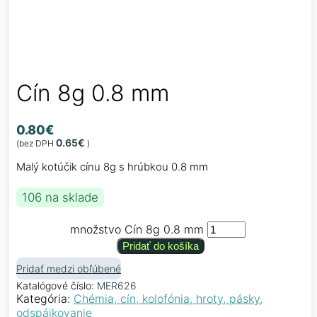
Cín 8g 0.8 mm
0.80
€
0.65
€
(bez DPH
)
Malý kotúčik cínu 8g s hrúbkou 0.8 mm
106 na sklade
množstvo Cín 8g 0.8 mm
Pridať do košíka
Pridať medzi obľúbené
Katalógové číslo:
MER626
Kategória:
Chémia, cín, kolofónia, hroty, pásky,
odspájkovanie