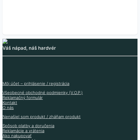
Skladom 13 ks
Viac informácií
Váš nápad, náš hardvér
Môj účet – prihlásenie / registrácia
Všeobecné obchodné podmienky (V.O.P.)
Reklamačný formulár
Kontakt
O nás
Nenašiel som produkt / zháňam produkt
Spôsob platby a doručenia
Reklamácie a vrátenia
Ako nakupovať