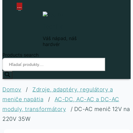
...
...
Techfun
Váš nápad, náš
hardvér
Products search
Domov
/
Zdroje, adaptéry, regulátory a
meniče napätia
/
AC-DC, AC-AC a DC-AC
moduly, transformátory
/ DC-AC menič 12V na
220V 35W