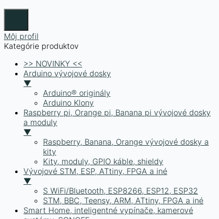
Môj profil
Kategórie produktov
>> NOVINKY <<
Arduino vývojové dosky
▼
Arduino® originály
Arduino Klony
Raspberry pi, Orange pi, Banana pi vývojové dosky
a moduly
▼
Raspberry, Banana, Orange vývojové dosky a
kity
Kity, moduly, GPIO káble, shieldy
Vývojové STM, ESP, ATtiny, FPGA a iné
▼
S WiFi/Bluetooth, ESP8266, ESP12, ESP32
STM, BBC, Teensy, ARM, ATtiny, FPGA a iné
Smart Home, inteligentné vypínače, kamerové