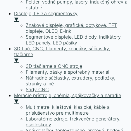
Peltier, vodné pumpy, lasery, indukčný ohrev a
ostatné
Displeje, LED a segmentovky
▼
Znakové displeje, grafické, dotykové, TFT
displeje, OLED, E-ink
Segmentové displeje, LED diódy, indikátory,
LED panely, LED pásiky
3D tlač, CNC, filamenty, koncáky, súčiastky,
tlačiarne
▼
3D tlačiarne a CNC stroje
Filamenty, pásky a spotrebný materiál
Náhradné súčiastky, extrudery, podložky,
strunky a iné
Sady CNC
Meracie prístroje, chémia, spájkovačky a náradie
▼
Multimetre, klieštové, klasické, káble a
príslušenstvo pre multimetre
Laboratórne zdroje, frekvenčné generátory,
osciloskopy
Spájkovačky, teplovzdušné, hrotové, bodové