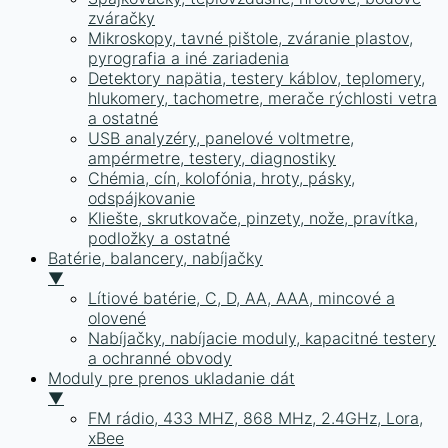
zváračky
Mikroskopy, tavné pištole, zváranie plastov,
pyrografia a iné zariadenia
Detektory napätia, testery káblov, teplomery,
hlukomery, tachometre, merače rýchlosti vetra
a ostatné
USB analyzéry, panelové voltmetre,
ampérmetre, testery, diagnostiky
Chémia, cín, kolofónia, hroty, pásky,
odspájkovanie
Kliešte, skrutkovače, pinzety, nože, pravítka,
podložky a ostatné
Batérie, balancery, nabíjačky
▼
Lítiové batérie, C, D, AA, AAA, mincové a
olovené
Nabíjačky, nabíjacie moduly, kapacitné testery
a ochranné obvody
Moduly pre prenos ukladanie dát
▼
FM rádio, 433 MHZ, 868 MHz, 2.4GHz, Lora,
xBee