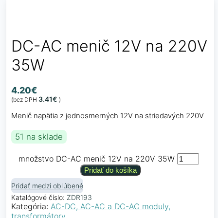
DC-AC menič 12V na 220V
35W
4.20
€
3.41
€
(bez DPH
)
Menič napätia z jednosmerných 12V na striedavých 220V
51 na sklade
množstvo DC-AC menič 12V na 220V 35W
Pridať do košíka
Pridať medzi obľúbené
Katalógové číslo:
ZDR193
Kategória:
AC-DC, AC-AC a DC-AC moduly,
transformátory