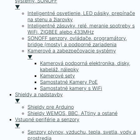
systémy, SONOFF
▼
Inteligentné osvetlenie, LED pásiky, prepínače
na stenu a žiarovky
Inteligentné zásuvky, relé, meranie spotreby s
WiFi, ZIGBEE alebo 433MHz
SONOFF senzory, ovládače, programátory,
bridge (mosty) a podporné zariadenia
Kamerové a zabezpečovacie systémy
▼
Kamerová podporná elektronika, disky,
kabeláž, nálepky
Kamerové sety
Samostatné Kamery PoE
Samostatné kamery s WiFi
Shieldy a nadstavby
▼
Shieldy pre Arduino
Shieldy WEMOS, BBC, ATtiny a ostané
Vstupné periférie a senzory
▼
Senzory plynov, vzduchu, tepla, svetla, vody a
prostredia