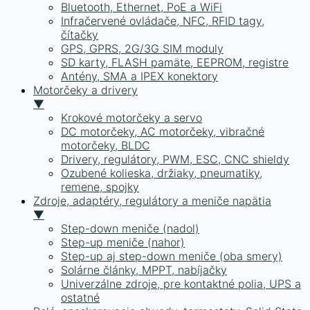
Bluetooth, Ethernet, PoE a WiFi
Infračervené ovládače, NFC, RFID tagy,
čítačky
GPS, GPRS, 2G/3G SIM moduly
SD karty, FLASH pamäte, EEPROM, registre
Antény, SMA a IPEX konektory
Motorčeky a drivery
▼
Krokové motorčeky a servo
DC motorčeky, AC motorčeky, vibračné
motorčeky, BLDC
Drivery, regulátory, PWM, ESC, CNC shieldy
Ozubené kolieska, držiaky, pneumatiky,
remene, spojky
Zdroje, adaptéry, regulátory a meniče napätia
▼
Step-down meniče (nadol)
Step-up meniče (nahor)
Step-up aj step-down meniče (oba smery)
Solárne články, MPPT, nabíjačky
Univerzálne zdroje, pre kontaktné polia, UPS a
ostatné