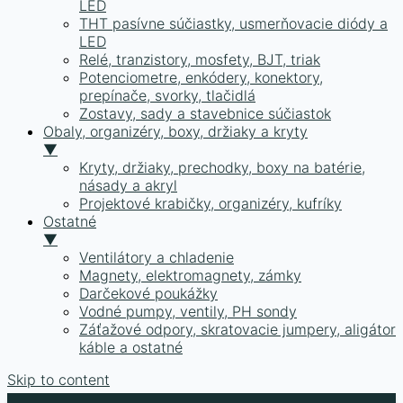
LED
THT pasívne súčiastky, usmerňovacie diódy a
LED
Relé, tranzistory, mosfety, BJT, triak
Potenciometre, enkódery, konektory,
prepínače, svorky, tlačidlá
Zostavy, sady a stavebnice súčiastok
Obaly, organizéry, boxy, držiaky a kryty
▼
Kryty, držiaky, prechodky, boxy na batérie,
násady a akryl
Projektové krabičky, organizéry, kufríky
Ostatné
▼
Ventilátory a chladenie
Magnety, elektromagnety, zámky
Darčekové poukážky
Vodné pumpy, ventily, PH sondy
Záťažové odpory, skratovacie jumpery, aligátor
káble a ostatné
Skip to content