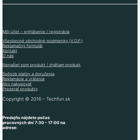
Môj účet – prihlásenie / registrácia
Všeobecné obchodné podmienky (V.O.P.)
Reklamačný formulár
Kontakt
O nás
Nenašiel som produkt / zháňam produkt
Spôsob platby a doručenia
Reklamácie a vrátenia
Ako nakupovať
Prezerať produkty
Copyright © 2016 – Techfun.sk
Predajňu nájdete počas
pracovných dní 7:30 – 17:00 na
adrese: