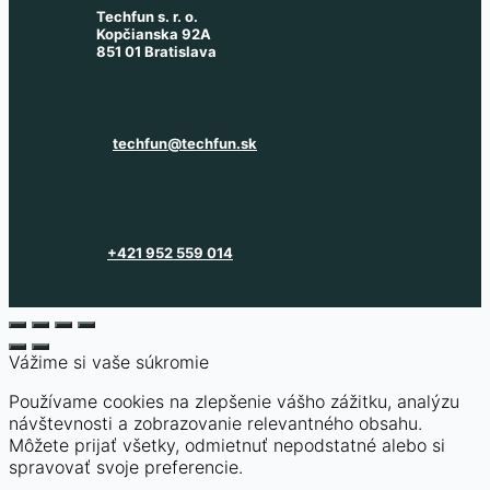
Techfun s. r. o.
Kopčianska 92A
851 01 Bratislava
techfun@techfun.sk
+421 952 559 014
Vážime si vaše súkromie
Používame cookies na zlepšenie vášho zážitku, analýzu
návštevnosti a zobrazovanie relevantného obsahu.
Môžete prijať všetky, odmietnuť nepodstatné alebo si
spravovať svoje preferencie.