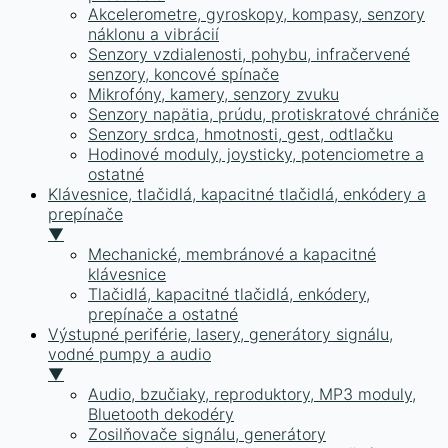
Akcelerometre, gyroskopy, kompasy, senzory
náklonu a vibrácií
Senzory vzdialenosti, pohybu, infračervené
senzory, koncové spínače
Mikrofóny, kamery, senzory zvuku
Senzory napätia, prúdu, protiskratové chrániče
Senzory srdca, hmotnosti, gest, odtlačku
Hodinové moduly, joysticky, potenciometre a
ostatné
Klávesnice, tlačidlá, kapacitné tlačidlá, enkódery a
prepínače
▼
Mechanické, membránové a kapacitné
klávesnice
Tlačidlá, kapacitné tlačidlá, enkódery,
prepínače a ostatné
Výstupné periférie, lasery, generátory signálu,
vodné pumpy a audio
▼
Audio, bzučiaky, reproduktory, MP3 moduly,
Bluetooth dekodéry
Zosilňovače signálu, generátory