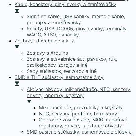
Káble, konektory, piny, svorky a zmršťovačky
▼
Signálne káble, USB kábliky, meracie káble,
prepojky a zmršťovačky
Sokety, USB, DC005, piny, svorky, terminály,
WAGO, XT60, banániky
Zostavy, stavebnice a kity
▼
Zostavy s Arduino
Zostavy a stavebnice áut, pavúkov, rúk,
osciloskopov, zdrojov a iné
Sady súčiastok, senzorov a iné
SMD a THT súčiastky, samostatné čipy
▼
Aktívne obvody, mikropočítače, NTC, senzory,
drivery, operáky, kryštály
▼
Mikropočítače, prevodníky a kryštály
NTC, senzory, periférie, termistory
Operačné zosilňovače, 7400, napäťové
regulátory, drivery a ostatné obvody
SMD pasívne súčiastky, usmerňovacie diódy a