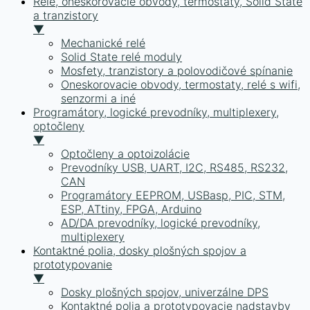
Relé, oneskorovacie obvody, termostaty, Solid State
a tranzistory
▼
Mechanické relé
Solid State relé moduly
Mosfety, tranzistory a polovodičové spínanie
Oneskorovacie obvody, termostaty, relé s wifi,
senzormi a iné
Programátory, logické prevodníky, multiplexery,
optočleny
▼
Optočleny a optoizolácie
Prevodníky USB, UART, I2C, RS485, RS232,
CAN
Programátory EEPROM, USBasp, PIC, STM,
ESP, ATtiny, FPGA, Arduino
AD/DA prevodníky, logické prevodníky,
multiplexery
Kontaktné polia, dosky plošných spojov a
prototypovanie
▼
Dosky plošných spojov, univerzálne DPS
Kontaktné polia a prototypovacie nadstavby