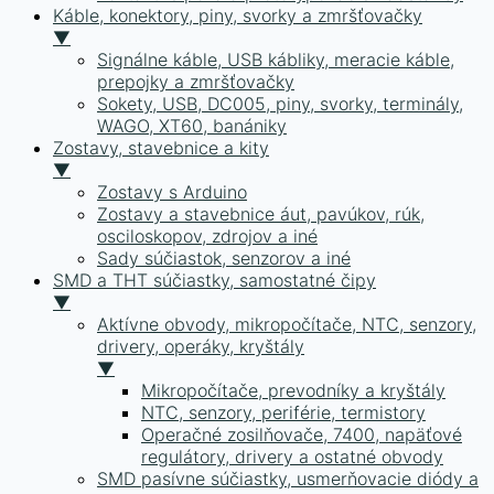
Káble, konektory, piny, svorky a zmršťovačky
▼
Signálne káble, USB kábliky, meracie káble,
prepojky a zmršťovačky
Sokety, USB, DC005, piny, svorky, terminály,
WAGO, XT60, banániky
Zostavy, stavebnice a kity
▼
Zostavy s Arduino
Zostavy a stavebnice áut, pavúkov, rúk,
osciloskopov, zdrojov a iné
Sady súčiastok, senzorov a iné
SMD a THT súčiastky, samostatné čipy
▼
Aktívne obvody, mikropočítače, NTC, senzory,
drivery, operáky, kryštály
▼
Mikropočítače, prevodníky a kryštály
NTC, senzory, periférie, termistory
Operačné zosilňovače, 7400, napäťové
regulátory, drivery a ostatné obvody
SMD pasívne súčiastky, usmerňovacie diódy a