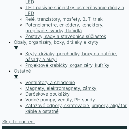
LED
THT pasívne súčiastky, usmerňovacie diódy a
LED
Relé, tranzistory, mosfety, BJT, triak
Potenciometre, enkódery, konektory,
prepínače, svorky, tlačidlá
Zostavy, sady a stavebnice súčiastok
Obaly, organizéry, boxy, držiaky a kryty
▼
Kryty, držiaky, prechodky, boxy na batérie,
násady a akryl
Projektové krabičky, organizéry, kufríky
Ostatné
▼
Ventilátory a chladenie
Magnety, elektromagnety, zámky
Darčekové poukážky
Vodné pumpy, ventily, PH sondy
Záťažové odpory, skratovacie jumpery, aligátor
káble a ostatné
Skip to content