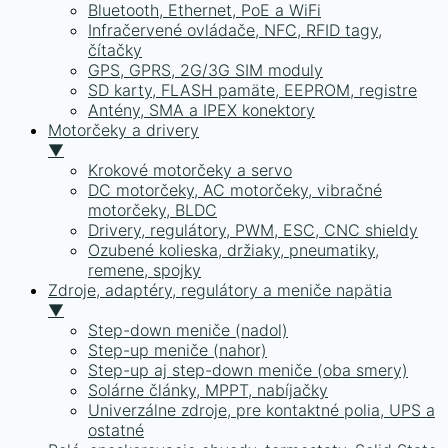
Bluetooth, Ethernet, PoE a WiFi
Infračervené ovládače, NFC, RFID tagy,
čítačky
GPS, GPRS, 2G/3G SIM moduly
SD karty, FLASH pamäte, EEPROM, registre
Antény, SMA a IPEX konektory
Motorčeky a drivery
▼
Krokové motorčeky a servo
DC motorčeky, AC motorčeky, vibračné
motorčeky, BLDC
Drivery, regulátory, PWM, ESC, CNC shieldy
Ozubené kolieska, držiaky, pneumatiky,
remene, spojky
Zdroje, adaptéry, regulátory a meniče napätia
▼
Step-down meniče (nadol)
Step-up meniče (nahor)
Step-up aj step-down meniče (oba smery)
Solárne články, MPPT, nabíjačky
Univerzálne zdroje, pre kontaktné polia, UPS a
ostatné