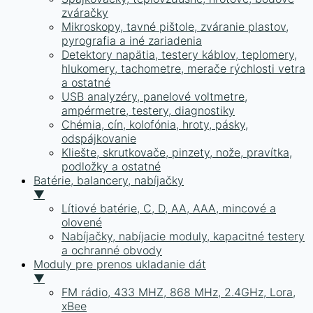
zváračky
Mikroskopy, tavné pištole, zváranie plastov,
pyrografia a iné zariadenia
Detektory napätia, testery káblov, teplomery,
hlukomery, tachometre, merače rýchlosti vetra
a ostatné
USB analyzéry, panelové voltmetre,
ampérmetre, testery, diagnostiky
Chémia, cín, kolofónia, hroty, pásky,
odspájkovanie
Kliešte, skrutkovače, pinzety, nože, pravítka,
podložky a ostatné
Batérie, balancery, nabíjačky
▼
Lítiové batérie, C, D, AA, AAA, mincové a
olovené
Nabíjačky, nabíjacie moduly, kapacitné testery
a ochranné obvody
Moduly pre prenos ukladanie dát
▼
FM rádio, 433 MHZ, 868 MHz, 2.4GHz, Lora,
xBee