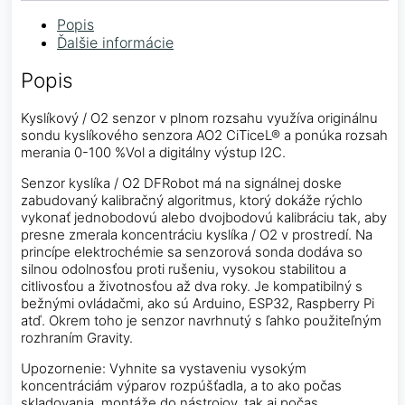
Popis
Ďalšie informácie
Popis
Kyslíkový / O2 senzor v plnom rozsahu využíva originálnu
sondu kyslíkového senzora AO2 CiTiceL® a ponúka rozsah
merania 0-100 %Vol a digitálny výstup I2C.
Senzor kyslíka / O2 DFRobot má na signálnej doske
zabudovaný kalibračný algoritmus, ktorý dokáže rýchlo
vykonať jednobodovú alebo dvojbodovú kalibráciu tak, aby
presne zmerala koncentráciu kyslíka / O2 v prostredí. Na
princípe elektrochémie sa senzorová sonda dodáva so
silnou odolnosťou proti rušeniu, vysokou stabilitou a
citlivosťou a životnosťou až dva roky. Je kompatibilný s
bežnými ovládačmi, ako sú Arduino, ESP32, Raspberry Pi
atď. Okrem toho je senzor navrhnutý s ľahko použiteľným
rozhraním Gravity.
Upozornenie: Vyhnite sa vystaveniu vysokým
koncentráciám výparov rozpúšťadla, a to ako počas
skladovania, montáže do nástrojov, tak aj počas