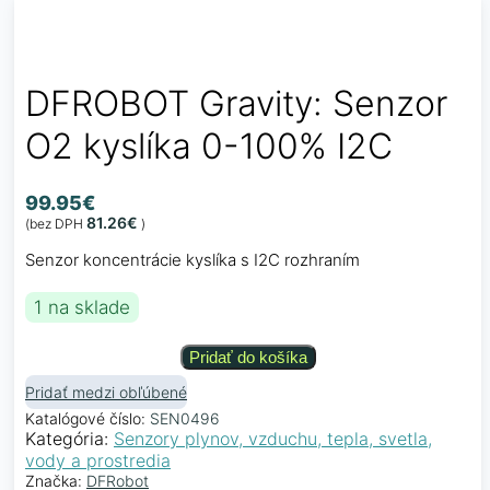
DFROBOT Gravity: Senzor
O2 kyslíka 0-100% I2C
99.95
€
81.26
€
(bez DPH
)
Senzor koncentrácie kyslíka s I2C rozhraním
1 na sklade
Pridať do košíka
Pridať medzi obľúbené
Katalógové číslo:
SEN0496
Kategória:
Senzory plynov, vzduchu, tepla, svetla,
vody a prostredia
Značka:
DFRobot