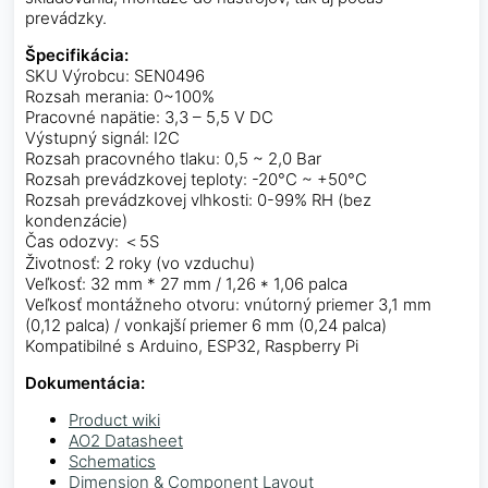
prevádzky.
Špecifikácia:
SKU Výrobcu: SEN0496
Rozsah merania: 0~100%
Pracovné napätie: 3,3 – 5,5 V DC
Výstupný signál: I2C
Rozsah pracovného tlaku: 0,5 ~ 2,0 Bar
Rozsah prevádzkovej teploty: -20°C ~ +50°C
Rozsah prevádzkovej vlhkosti: 0-99% RH (bez
kondenzácie)
Čas odozvy: ＜5S
Životnosť: 2 roky (vo vzduchu)
Veľkosť: 32 mm * 27 mm / 1,26 * 1,06 palca
Veľkosť montážneho otvoru: vnútorný priemer 3,1 mm
(0,12 palca) / vonkajší priemer 6 mm (0,24 palca)
Kompatibilné s Arduino, ESP32, Raspberry Pi
Dokumentácia:
Product wiki
AO2 Datasheet
Schematics
Dimension & Component Layout