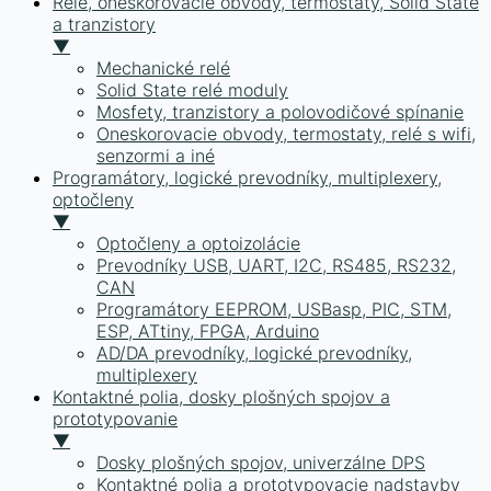
Relé, oneskorovacie obvody, termostaty, Solid State
a tranzistory
▼
Mechanické relé
Solid State relé moduly
Mosfety, tranzistory a polovodičové spínanie
Oneskorovacie obvody, termostaty, relé s wifi,
senzormi a iné
Programátory, logické prevodníky, multiplexery,
optočleny
▼
Optočleny a optoizolácie
Prevodníky USB, UART, I2C, RS485, RS232,
CAN
Programátory EEPROM, USBasp, PIC, STM,
ESP, ATtiny, FPGA, Arduino
AD/DA prevodníky, logické prevodníky,
multiplexery
Kontaktné polia, dosky plošných spojov a
prototypovanie
▼
Dosky plošných spojov, univerzálne DPS
Kontaktné polia a prototypovacie nadstavby