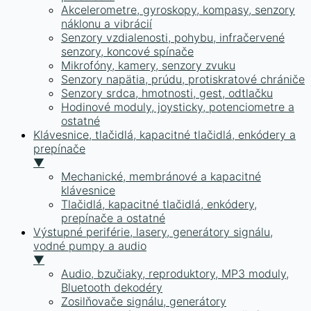
Akcelerometre, gyroskopy, kompasy, senzory
náklonu a vibrácií
Senzory vzdialenosti, pohybu, infračervené
senzory, koncové spínače
Mikrofóny, kamery, senzory zvuku
Senzory napätia, prúdu, protiskratové chrániče
Senzory srdca, hmotnosti, gest, odtlačku
Hodinové moduly, joysticky, potenciometre a
ostatné
Klávesnice, tlačidlá, kapacitné tlačidlá, enkódery a
prepínače
▼
Mechanické, membránové a kapacitné
klávesnice
Tlačidlá, kapacitné tlačidlá, enkódery,
prepínače a ostatné
Výstupné periférie, lasery, generátory signálu,
vodné pumpy a audio
▼
Audio, bzučiaky, reproduktory, MP3 moduly,
Bluetooth dekodéry
Zosilňovače signálu, generátory