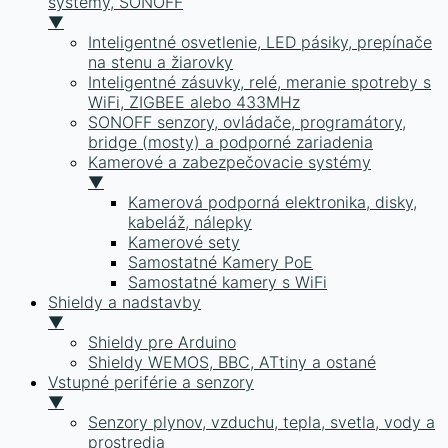
systémy, SONOFF
▼
Inteligentné osvetlenie, LED pásiky, prepínače
na stenu a žiarovky
Inteligentné zásuvky, relé, meranie spotreby s
WiFi, ZIGBEE alebo 433MHz
SONOFF senzory, ovládače, programátory,
bridge (mosty) a podporné zariadenia
Kamerové a zabezpečovacie systémy
▼
Kamerová podporná elektronika, disky,
kabeláž, nálepky
Kamerové sety
Samostatné Kamery PoE
Samostatné kamery s WiFi
Shieldy a nadstavby
▼
Shieldy pre Arduino
Shieldy WEMOS, BBC, ATtiny a ostané
Vstupné periférie a senzory
▼
Senzory plynov, vzduchu, tepla, svetla, vody a
prostredia