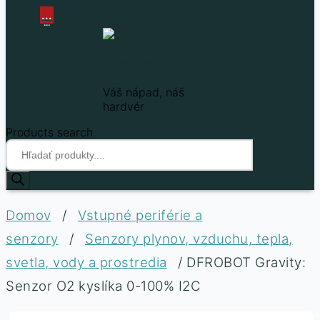
...
...
Techfun
Váš nápad, náš
hardvér
Products search
Domov
/
Vstupné periférie a
senzory
/
Senzory plynov, vzduchu, tepla,
svetla, vody a prostredia
/ DFROBOT Gravity:
Senzor O2 kyslíka 0-100% I2C