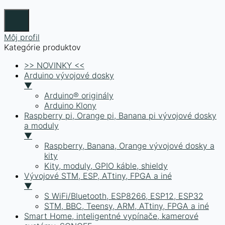
Môj profil
Kategórie produktov
>> NOVINKY <<
Arduino vývojové dosky
▼
Arduino® originály
Arduino Klony
Raspberry pi, Orange pi, Banana pi vývojové dosky
a moduly
▼
Raspberry, Banana, Orange vývojové dosky a
kity
Kity, moduly, GPIO káble, shieldy
Vývojové STM, ESP, ATtiny, FPGA a iné
▼
S WiFi/Bluetooth, ESP8266, ESP12, ESP32
STM, BBC, Teensy, ARM, ATtiny, FPGA a iné
Smart Home, inteligentné vypínače, kamerové