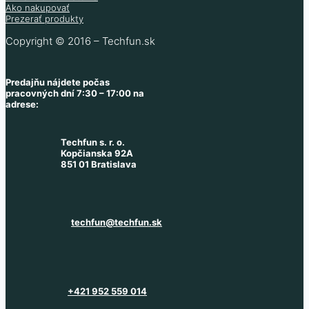
Ako nakupovať
Prezerať produkty
Copyright © 2016 – Techfun.sk
Predajňu nájdete počas
pracovných dní 7:30 – 17:00 na
adrese:
Techfun s. r. o.
Kopčianska 92A
851 01 Bratislava
techfun@techfun.sk
+421 952 559 014