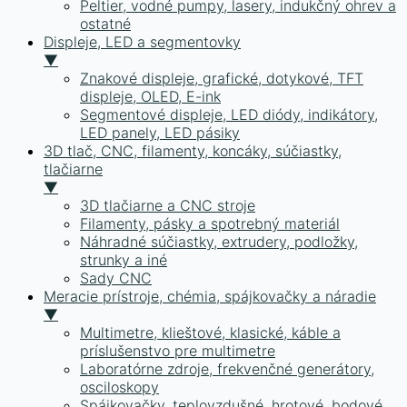
Peltier, vodné pumpy, lasery, indukčný ohrev a
ostatné
Displeje, LED a segmentovky
▼
Znakové displeje, grafické, dotykové, TFT
displeje, OLED, E-ink
Segmentové displeje, LED diódy, indikátory,
LED panely, LED pásiky
3D tlač, CNC, filamenty, koncáky, súčiastky,
tlačiarne
▼
3D tlačiarne a CNC stroje
Filamenty, pásky a spotrebný materiál
Náhradné súčiastky, extrudery, podložky,
strunky a iné
Sady CNC
Meracie prístroje, chémia, spájkovačky a náradie
▼
Multimetre, klieštové, klasické, káble a
príslušenstvo pre multimetre
Laboratórne zdroje, frekvenčné generátory,
osciloskopy
Spájkovačky, teplovzdušné, hrotové, bodové