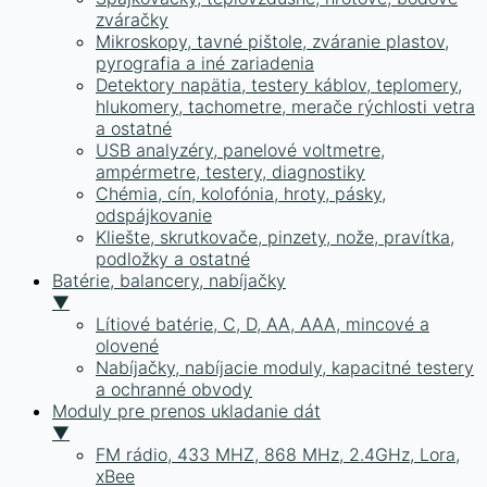
zváračky
Mikroskopy, tavné pištole, zváranie plastov,
pyrografia a iné zariadenia
Detektory napätia, testery káblov, teplomery,
hlukomery, tachometre, merače rýchlosti vetra
a ostatné
USB analyzéry, panelové voltmetre,
ampérmetre, testery, diagnostiky
Chémia, cín, kolofónia, hroty, pásky,
odspájkovanie
Kliešte, skrutkovače, pinzety, nože, pravítka,
podložky a ostatné
Batérie, balancery, nabíjačky
▼
Lítiové batérie, C, D, AA, AAA, mincové a
olovené
Nabíjačky, nabíjacie moduly, kapacitné testery
a ochranné obvody
Moduly pre prenos ukladanie dát
▼
FM rádio, 433 MHZ, 868 MHz, 2.4GHz, Lora,
xBee