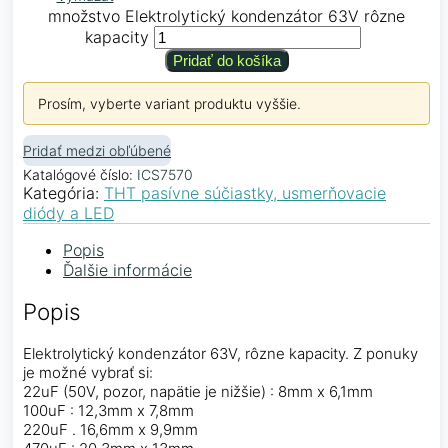
množstvo Elektrolytický kondenzátor 63V rôzne
kapacity
Pridať do košíka
Prosím, vyberte variant produktu vyššie.
Pridať medzi obľúbené
Katalógové číslo:
ICS7570
Kategória:
THT pasívne súčiastky, usmerňovacie
diódy a LED
Popis
Ďalšie informácie
Popis
Elektrolytický kondenzátor 63V, rôzne kapacity. Z ponuky
je možné vybrať si:
22uF (50V, pozor, napätie je nižšie) : 8mm x 6,1mm
100uF : 12,3mm x 7,8mm
220uF . 16,6mm x 9,9mm