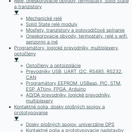
Relé, oneskorovacie obvody, termostaty, Solid State
a tranzistory
▼
Mechanické relé
Solid State relé moduly
Mosfety, tranzistory a polovodičové spínanie
Oneskorovacie obvody, termostaty, relé s wifi,
senzormi a iné
Programátory, logické prevodníky, multiplexery,
optočleny
▼
Optočleny a optoizolácie
Prevodníky USB, UART, I2C, RS485, RS232,
CAN
Programátory EEPROM, USBasp, PIC, STM,
ESP, ATtiny, FPGA, Arduino
AD/DA prevodníky, logické prevodníky,
multiplexery
Kontaktné polia, dosky plošných spojov a
prototypovanie
▼
Dosky plošných spojov, univerzálne DPS
Kontaktné polia a prototypovacie nadstavby