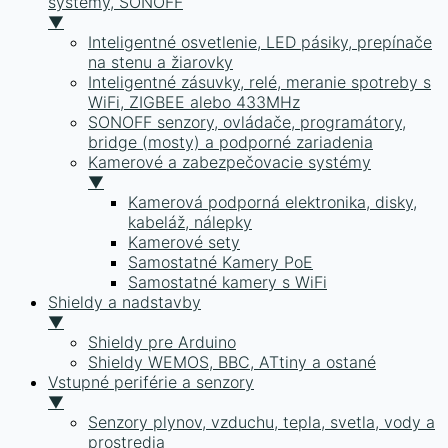
systémy, SONOFF
▼
Inteligentné osvetlenie, LED pásiky, prepínače
na stenu a žiarovky
Inteligentné zásuvky, relé, meranie spotreby s
WiFi, ZIGBEE alebo 433MHz
SONOFF senzory, ovládače, programátory,
bridge (mosty) a podporné zariadenia
Kamerové a zabezpečovacie systémy
▼
Kamerová podporná elektronika, disky,
kabeláž, nálepky
Kamerové sety
Samostatné Kamery PoE
Samostatné kamery s WiFi
Shieldy a nadstavby
▼
Shieldy pre Arduino
Shieldy WEMOS, BBC, ATtiny a ostané
Vstupné periférie a senzory
▼
Senzory plynov, vzduchu, tepla, svetla, vody a
prostredia