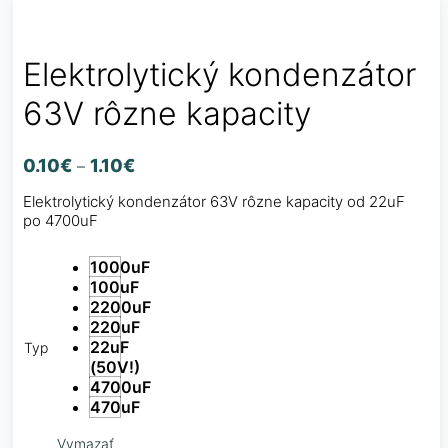
Elektrolytický kondenzátor
63V rôzne kapacity
0.10
€
1.10
€
–
Elektrolytický kondenzátor 63V rôzne kapacity od 22uF
po 4700uF
1000uF
100uF
2200uF
220uF
22uF
Typ
(50V!)
4700uF
470uF
Vymazať