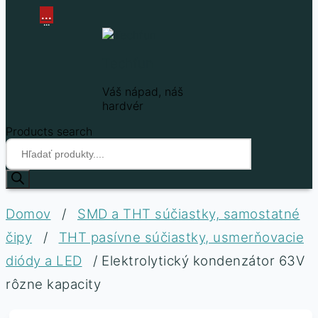
...
...
Techfun
Váš nápad, náš
hardvér
Products search
Domov
/
SMD a THT súčiastky, samostatné
čipy
/
THT pasívne súčiastky, usmerňovacie
diódy a LED
/ Elektrolytický kondenzátor 63V
rôzne kapacity