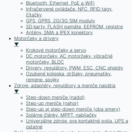
Bluetooth, Ethernet, PoE a WiFi
Infračervené ovládače, NFC, RFID tagy,
čítačky
GPS, GPRS, 2G/3G SIM moduly
SD karty, FLASH pamäte, EEPROM, registre
Antény, SMA a IPEX konektory
Motorčeky a drivery
▼
Krokové motorčeky a servo
DC motorčeky, AC motorčeky, vibračné
motorčeky, BLDC
Drivery, regulátory, PWM, ESC, CNC shieldy
Ozubené kolieska, držiaky, pneumatiky,
remene, spojky
Zdroje, adaptéry, regulátory a meniče napätia
▼
Step-down meniče (nadol)
Step-up meniče (nahor)
Step-up aj step-down meniče (oba smery)
Solárne články, MPPT, nabíjačky
Univerzálne zdroje, pre kontaktné polia, UPS a
ostatné