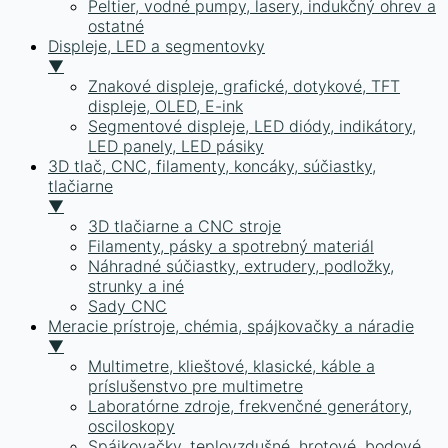
Peltier, vodné pumpy, lasery, indukčný ohrev a
ostatné
Displeje, LED a segmentovky
▼
Znakové displeje, grafické, dotykové, TFT
displeje, OLED, E-ink
Segmentové displeje, LED diódy, indikátory,
LED panely, LED pásiky
3D tlač, CNC, filamenty, koncáky, súčiastky,
tlačiarne
▼
3D tlačiarne a CNC stroje
Filamenty, pásky a spotrebný materiál
Náhradné súčiastky, extrudery, podložky,
strunky a iné
Sady CNC
Meracie prístroje, chémia, spájkovačky a náradie
▼
Multimetre, klieštové, klasické, káble a
príslušenstvo pre multimetre
Laboratórne zdroje, frekvenčné generátory,
osciloskopy
Spájkovačky, teplovzdušné, hrotové, bodové