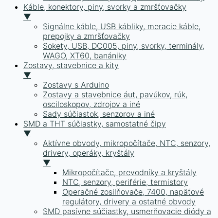
Káble, konektory, piny, svorky a zmršťovačky
▼
Signálne káble, USB kábliky, meracie káble,
prepojky a zmršťovačky
Sokety, USB, DC005, piny, svorky, terminály,
WAGO, XT60, banániky
Zostavy, stavebnice a kity
▼
Zostavy s Arduino
Zostavy a stavebnice áut, pavúkov, rúk,
osciloskopov, zdrojov a iné
Sady súčiastok, senzorov a iné
SMD a THT súčiastky, samostatné čipy
▼
Aktívne obvody, mikropočítače, NTC, senzory,
drivery, operáky, kryštály
▼
Mikropočítače, prevodníky a kryštály
NTC, senzory, periférie, termistory
Operačné zosilňovače, 7400, napäťové
regulátory, drivery a ostatné obvody
SMD pasívne súčiastky, usmerňovacie diódy a