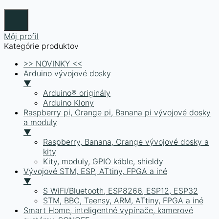
Môj profil
Kategórie produktov
>> NOVINKY <<
Arduino vývojové dosky
▼
Arduino® originály
Arduino Klony
Raspberry pi, Orange pi, Banana pi vývojové dosky
a moduly
▼
Raspberry, Banana, Orange vývojové dosky a
kity
Kity, moduly, GPIO káble, shieldy
Vývojové STM, ESP, ATtiny, FPGA a iné
▼
S WiFi/Bluetooth, ESP8266, ESP12, ESP32
STM, BBC, Teensy, ARM, ATtiny, FPGA a iné
Smart Home, inteligentné vypínače, kamerové