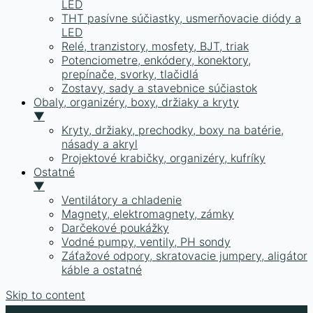
LED
THT pasívne súčiastky, usmerňovacie diódy a
LED
Relé, tranzistory, mosfety, BJT, triak
Potenciometre, enkódery, konektory,
prepínače, svorky, tlačidlá
Zostavy, sady a stavebnice súčiastok
Obaly, organizéry, boxy, držiaky a kryty
▼
Kryty, držiaky, prechodky, boxy na batérie,
násady a akryl
Projektové krabičky, organizéry, kufríky
Ostatné
▼
Ventilátory a chladenie
Magnety, elektromagnety, zámky
Darčekové poukážky
Vodné pumpy, ventily, PH sondy
Záťažové odpory, skratovacie jumpery, aligátor
káble a ostatné
Skip to content