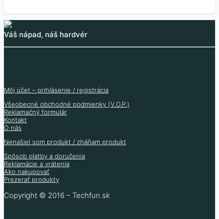
Váš nápad, náš hardvér
Môj účet – prihlásenie / registrácia
Všeobecné obchodné podmienky (V.O.P.)
Reklamačný formulár
Kontakt
O nás
Nenašiel som produkt / zháňam produkt
Spôsob platby a doručenia
Reklamácie a vrátenia
Ako nakupovať
Prezerať produkty
Copyright © 2016 – Techfun.sk