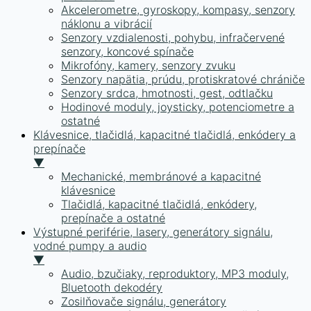
Akcelerometre, gyroskopy, kompasy, senzory
náklonu a vibrácií
Senzory vzdialenosti, pohybu, infračervené
senzory, koncové spínače
Mikrofóny, kamery, senzory zvuku
Senzory napätia, prúdu, protiskratové chrániče
Senzory srdca, hmotnosti, gest, odtlačku
Hodinové moduly, joysticky, potenciometre a
ostatné
Klávesnice, tlačidlá, kapacitné tlačidlá, enkódery a
prepínače
▼
Mechanické, membránové a kapacitné
klávesnice
Tlačidlá, kapacitné tlačidlá, enkódery,
prepínače a ostatné
Výstupné periférie, lasery, generátory signálu,
vodné pumpy a audio
▼
Audio, bzučiaky, reproduktory, MP3 moduly,
Bluetooth dekodéry
Zosilňovače signálu, generátory