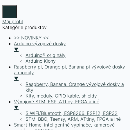
Môj profil
Kategórie produktov
>> NOVINKY <<
Arduino vývojové dosky
▼
Arduino® originály
Arduino Klony
Raspberry pi, Orange pi, Banana pi vývojové dosky
a moduly
▼
Raspberry, Banana, Orange vývojové dosky a
kity
Kity, moduly, GPIO káble, shieldy
Vývojové STM, ESP, ATtiny, FPGA a iné
▼
S WiFi/Bluetooth, ESP8266, ESP12, ESP32
STM, BBC, Teensy, ARM, ATtiny, FPGA a iné
Smart Home, inteligentné vypínače, kamerové