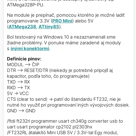
ATMega328P-PU.
Na module je prepínač, pomocou ktorého je možné ladiť
programovanie 3.3V (
PRO Mini
) alebo 5V
(
ATMega238
,
ATtiny85
).
Bol testovaný na Windows 10 a nezaznamenali sme
žiadne problémy. V ponuke máme zaradené aj moduly
s
inými konektormi
.
Definície pinov:
MODUL –> ČIP
DTR –> RESET/DTR (niekedy je potrebné pripojiť aj
kapacitor, podľa toho, čo programujete)
TXD –> RX
RXD –> TX
5V -> VCC
CTS (clear to send) -> patrí do štandardu FT232, nie je
nutné ho využiť pri programovaní iných vývojových dosiek.
GND –> GND
/ftdi ft232rl programmer usart ch340g converter usb to
uart usart programator cp2102 pl2303hx
/FT232RL átalakító Mini USB 5V / 3.3V-tal Egy modul,