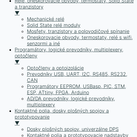
Relé, oneskorovacie obvody, termostaty, Solid State
a tranzistory
▼
Mechanické relé
Solid State relé moduly
Mosfety, tranzistory a polovodičové spínanie
Oneskorovacie obvody, termostaty, relé s wifi,
senzormi a iné
Programátory, logické prevodníky, multiplexery,
optočleny
▼
Optočleny a optoizolácie
Prevodníky USB, UART, I2C, RS485, RS232,
CAN
Programátory EEPROM, USBasp, PIC, STM,
ESP, ATtiny, FPGA, Arduino
AD/DA prevodníky, logické prevodníky,
multiplexery
Kontaktné polia, dosky plošných spojov a
prototypovanie
▼
Dosky plošných spojov, univerzálne DPS
Kontaktné polia a prototypovacie nadstavby