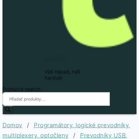
Techfun
Váš nápad, náš
hardvér
Products search
Domov
/
Programátory, logické prevodníky,
multiplexery, optočleny
/
Prevodníky USB,