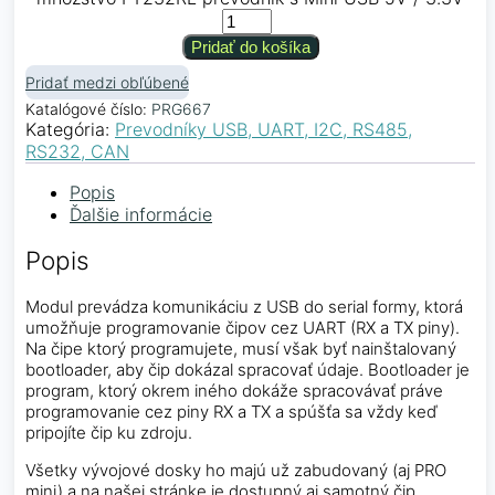
Pridať do košíka
Pridať medzi obľúbené
Katalógové číslo:
PRG667
Kategória:
Prevodníky USB, UART, I2C, RS485,
RS232, CAN
Popis
Ďalšie informácie
Popis
Modul prevádza komunikáciu z USB do serial formy, ktorá
umožňuje programovanie čipov cez UART (RX a TX piny).
Na čipe ktorý programujete, musí však byť nainštalovaný
bootloader, aby čip dokázal spracovať údaje. Bootloader je
program, ktorý okrem iného dokáže spracovávať práve
programovanie cez piny RX a TX a spúšťa sa vždy keď
pripojíte čip ku zdroju.
Všetky vývojové dosky ho majú už zabudovaný (aj PRO
mini) a na našej stránke je dostupný aj samotný čip