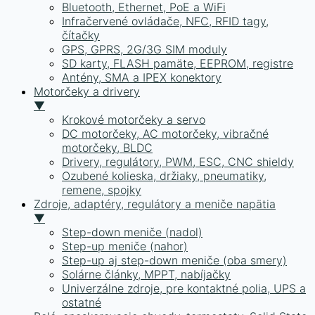
Bluetooth, Ethernet, PoE a WiFi
Infračervené ovládače, NFC, RFID tagy,
čítačky
GPS, GPRS, 2G/3G SIM moduly
SD karty, FLASH pamäte, EEPROM, registre
Antény, SMA a IPEX konektory
Motorčeky a drivery
▼
Krokové motorčeky a servo
DC motorčeky, AC motorčeky, vibračné
motorčeky, BLDC
Drivery, regulátory, PWM, ESC, CNC shieldy
Ozubené kolieska, držiaky, pneumatiky,
remene, spojky
Zdroje, adaptéry, regulátory a meniče napätia
▼
Step-down meniče (nadol)
Step-up meniče (nahor)
Step-up aj step-down meniče (oba smery)
Solárne články, MPPT, nabíjačky
Univerzálne zdroje, pre kontaktné polia, UPS a
ostatné