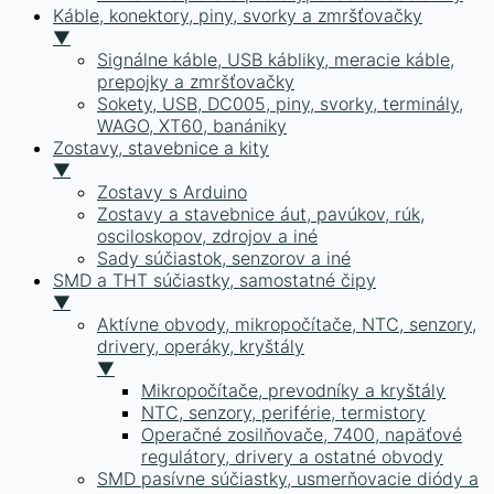
Káble, konektory, piny, svorky a zmršťovačky
▼
Signálne káble, USB kábliky, meracie káble,
prepojky a zmršťovačky
Sokety, USB, DC005, piny, svorky, terminály,
WAGO, XT60, banániky
Zostavy, stavebnice a kity
▼
Zostavy s Arduino
Zostavy a stavebnice áut, pavúkov, rúk,
osciloskopov, zdrojov a iné
Sady súčiastok, senzorov a iné
SMD a THT súčiastky, samostatné čipy
▼
Aktívne obvody, mikropočítače, NTC, senzory,
drivery, operáky, kryštály
▼
Mikropočítače, prevodníky a kryštály
NTC, senzory, periférie, termistory
Operačné zosilňovače, 7400, napäťové
regulátory, drivery a ostatné obvody
SMD pasívne súčiastky, usmerňovacie diódy a