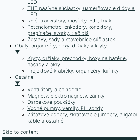
LED
THT pasívne súčiastky, usmerňovacie diódy a
LED
Relé, tranzistory, mosfety, BJT, triak
Potenciometre, enkódery, konektory,
prepínače, svorky, tlačidlá
Zostavy, sady a stavebnice súčiastok
Obaly, organizéry, boxy, držiaky a kryty
▼
Kryty, držiaky, prechodky, boxy na batérie,
násady a akryl
Projektové krabičky, organizéry, kufríky
Ostatné
▼
Ventilátory a chladenie
Magnety, elektromagnety, zámky
Darčekové poukážky
Vodné pumpy, ventily, PH sondy
Záťažové odpory, skratovacie jumpery, aligátor
káble a ostatné
Skip to content