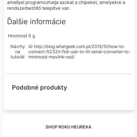
amellyel programozhatja azokat a chipeket, amelyekre a
rendszerbetöltő telepítve van
Ďalšie informácie
Hmotnosť
6 g
Návrhy
A) http://blog.whatgeek.com.pt/2015/10/how-to-
na
connect-ft232rl-ftdi-usb-to-ttl-serial-converter-to-
tutoriál
minimosd-mavlink-osd/
Podobné produkty
SHOP ROKU HEUREKA