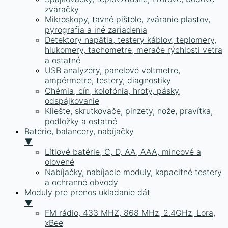
zváračky
Mikroskopy, tavné pištole, zváranie plastov,
pyrografia a iné zariadenia
Detektory napätia, testery káblov, teplomery,
hlukomery, tachometre, merače rýchlosti vetra
a ostatné
USB analyzéry, panelové voltmetre,
ampérmetre, testery, diagnostiky
Chémia, cín, kolofónia, hroty, pásky,
odspájkovanie
Kliešte, skrutkovače, pinzety, nože, pravítka,
podložky a ostatné
Batérie, balancery, nabíjačky
▼
Lítiové batérie, C, D, AA, AAA, mincové a
olovené
Nabíjačky, nabíjacie moduly, kapacitné testery
a ochranné obvody
Moduly pre prenos ukladanie dát
▼
FM rádio, 433 MHZ, 868 MHz, 2.4GHz, Lora,
xBee