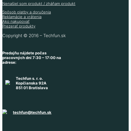
Nenašiel som produkt / zháňam produkt
Spôsob platby a doručenia
Reklamácie a vrátenia
Ako nakupovať
Prezerať produkty
Copyright © 2016 – Techfun.sk
Predajňu nájdete počas
pracovných dní 7:30 – 17:00 na
adrese:
Techfun s. r. o.
Kopčianska 92A
851 01 Bratislava
techfun@techfun.sk