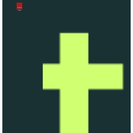
...
...