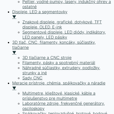
Peltier, vodné pumpy, lasery, indukčný ohrev a
ostatné
Displeje, LED a segmentovky
▼
Znakové displeje, grafické, dotykové, TFT
displeje, OLED, E-ink
Segmentové displeje, LED diódy, indikátory,
LED panely, LED pásiky
3D tlač, CNC, filamenty, koncáky, súčiastky,
tlačiarne
▼
3D tlačiarne a CNC stroje
Filamenty, pásky a spotrebný materiál
Náhradné súčiastky, extrudery, podložky,
strunky a iné
Sady CNC
Meracie prístroje, chémia, spájkovačky a náradie
▼
Multimetre, klieštové, klasické, káble a
príslušenstvo pre multimetre
Laboratórne zdroje, frekvenčné generátory,
osciloskopy
Spájkovačky, teplovzdušné, hrotové, bodové