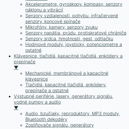
Akcelerometre, gyroskopy, kompasy, senzory
náklonu a vibrácií
Senzory vzdialenosti, pohybu, infračervené
senzory, koncové spínače
Mikrofóny, kamery, senzory zvuku
Senzory napätia, prúdu, protiskratové chrániče
Senzory srdca, hmotnosti, gest, odtlačku
Hodinové moduly, joysticky, potenciometre a
ostatné
Klávesnice, tlačidlá, kapacitné tlačidlá, enkódery a
prepínače
▼
Mechanické, membránové a kapacitné
klávesnice
Tlačidlá, kapacitné tlačidlá, enkódery,
prepínače a ostatné
Výstupné periférie, lasery, generátory signálu,
vodné pumpy a audio
▼
Audio, bzučiaky, reproduktory, MP3 moduly,
Bluetooth dekodéry
Zosilňovače signálu, generátory