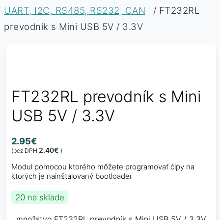
UART, I2C, RS485, RS232, CAN
/ FT232RL
prevodník s Mini USB 5V / 3.3V
FT232RL prevodník s Mini
USB 5V / 3.3V
2.95
€
2.40
€
(bez DPH
)
Modul pomocou ktorého môžete programovať čipy na
ktorých je nainštalovaný bootloader
20 na sklade
množstvo FT232RL prevodník s Mini USB 5V / 3.3V