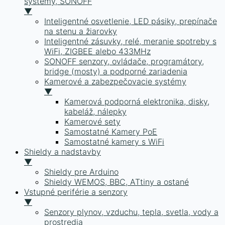
systémy, SONOFF
▼
Inteligentné osvetlenie, LED pásiky, prepínače
na stenu a žiarovky
Inteligentné zásuvky, relé, meranie spotreby s
WiFi, ZIGBEE alebo 433MHz
SONOFF senzory, ovládače, programátory,
bridge (mosty) a podporné zariadenia
Kamerové a zabezpečovacie systémy
▼
Kamerová podporná elektronika, disky,
kabeláž, nálepky
Kamerové sety
Samostatné Kamery PoE
Samostatné kamery s WiFi
Shieldy a nadstavby
▼
Shieldy pre Arduino
Shieldy WEMOS, BBC, ATtiny a ostané
Vstupné periférie a senzory
▼
Senzory plynov, vzduchu, tepla, svetla, vody a
prostredia