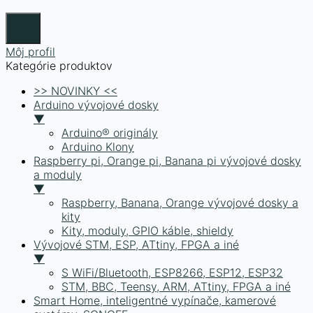
Môj profil
Kategórie produktov
>> NOVINKY <<
Arduino vývojové dosky
▼
Arduino® originály
Arduino Klony
Raspberry pi, Orange pi, Banana pi vývojové dosky
a moduly
▼
Raspberry, Banana, Orange vývojové dosky a
kity
Kity, moduly, GPIO káble, shieldy
Vývojové STM, ESP, ATtiny, FPGA a iné
▼
S WiFi/Bluetooth, ESP8266, ESP12, ESP32
STM, BBC, Teensy, ARM, ATtiny, FPGA a iné
Smart Home, inteligentné vypínače, kamerové