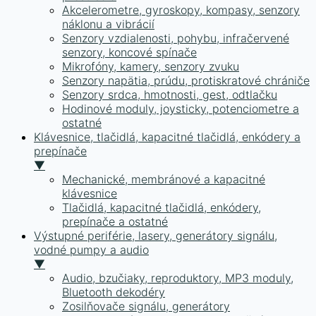
Akcelerometre, gyroskopy, kompasy, senzory
náklonu a vibrácií
Senzory vzdialenosti, pohybu, infračervené
senzory, koncové spínače
Mikrofóny, kamery, senzory zvuku
Senzory napätia, prúdu, protiskratové chrániče
Senzory srdca, hmotnosti, gest, odtlačku
Hodinové moduly, joysticky, potenciometre a
ostatné
Klávesnice, tlačidlá, kapacitné tlačidlá, enkódery a
prepínače
▼
Mechanické, membránové a kapacitné
klávesnice
Tlačidlá, kapacitné tlačidlá, enkódery,
prepínače a ostatné
Výstupné periférie, lasery, generátory signálu,
vodné pumpy a audio
▼
Audio, bzučiaky, reproduktory, MP3 moduly,
Bluetooth dekodéry
Zosilňovače signálu, generátory