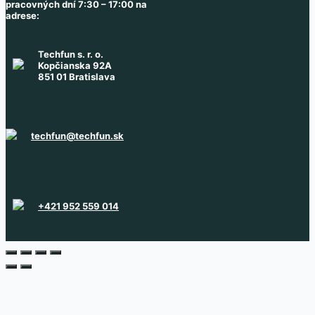
pracovných dní 7:30 – 17:00 na
adrese:
Techfun s. r. o.
Kopčianska 92A
851 01 Bratislava
techfun@techfun.sk
+421 952 559 014