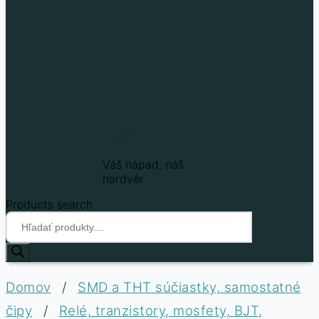
Techfun
Váš nápad, náš
hardvér
Products search
Domov
/
SMD a THT súčiastky, samostatné
čipy
/
Relé, tranzistory, mosfety, BJT,