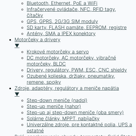
Bluetooth, Ethernet, PoE a WiFi
Infračervené ovládače, NFC, RFID tagy,
čítačky
GPS, GPRS, 2G/3G SIM moduly
SD karty, FLASH pamäte, EEPROM, registre
Antény, SMA a IPEX konektory
Motorčeky a drivery
▼
Krokové motorčeky a servo
DC motorčeky, AC motorčeky, vibračné
motorčeky, BLDC
Drivery, regulátory, PWM, ESC, CNC shieldy
Ozubené kolieska, držiaky, pneumatiky,
remene, spojky
Zdroje, adaptéry, regulátory a meniče napätia
▼
Step-down meniče (nadol)
Step-up meniče (nahor)
Step-up aj step-down meniče (oba smery)
Solárne články, MPPT, nabíjačky
Univerzálne zdroje, pre kontaktné polia, UPS a
ostatné