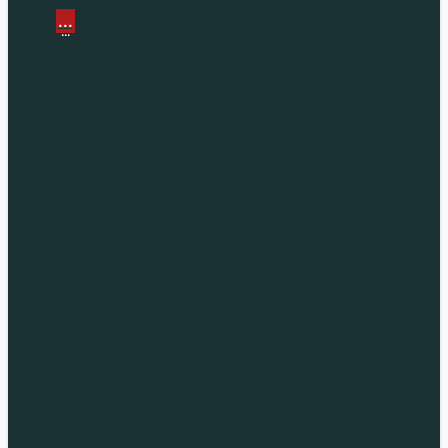
...
...