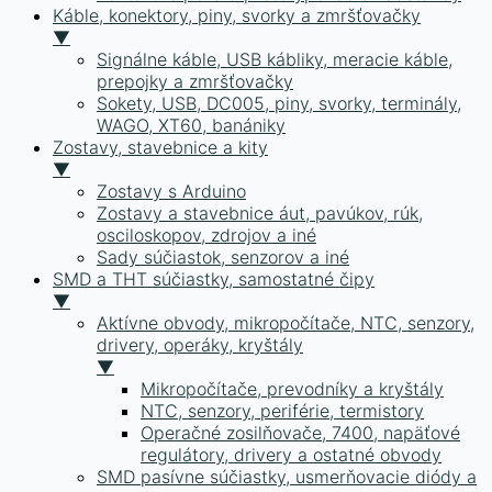
Káble, konektory, piny, svorky a zmršťovačky
▼
Signálne káble, USB kábliky, meracie káble,
prepojky a zmršťovačky
Sokety, USB, DC005, piny, svorky, terminály,
WAGO, XT60, banániky
Zostavy, stavebnice a kity
▼
Zostavy s Arduino
Zostavy a stavebnice áut, pavúkov, rúk,
osciloskopov, zdrojov a iné
Sady súčiastok, senzorov a iné
SMD a THT súčiastky, samostatné čipy
▼
Aktívne obvody, mikropočítače, NTC, senzory,
drivery, operáky, kryštály
▼
Mikropočítače, prevodníky a kryštály
NTC, senzory, periférie, termistory
Operačné zosilňovače, 7400, napäťové
regulátory, drivery a ostatné obvody
SMD pasívne súčiastky, usmerňovacie diódy a