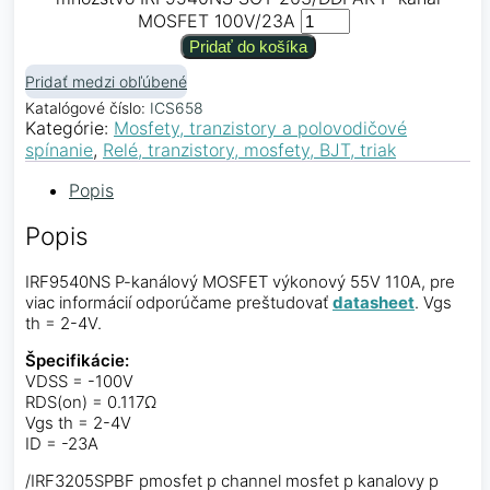
MOSFET 100V/23A
Pridať do košíka
Pridať medzi obľúbené
Katalógové číslo:
ICS658
Kategórie:
Mosfety, tranzistory a polovodičové
spínanie
,
Relé, tranzistory, mosfety, BJT, triak
Popis
Popis
IRF9540NS P-kanálový MOSFET výkonový 55V 110A, pre
viac informácií odporúčame preštudovať
datasheet
. Vgs
th = 2-4V.
Špecifikácie:
VDSS = -100V
RDS(on) = 0.117Ω
Vgs th = 2-4V
ID = -23A
/IRF3205SPBF pmosfet p channel mosfet p kanalovy p