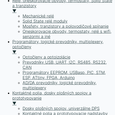
Relé, oneskorovacie obvody, termostaty, Solid State
a tranzistory
▼
Mechanické relé
Solid State relé moduly
Mosfety, tranzistory a polovodičové spínanie
Oneskorovacie obvody, termostaty, relé s wifi,
senzormi a iné
Programátory, logické prevodníky, multiplexery,
optočleny
▼
Optočleny a optoizolácie
Prevodníky USB, UART, I2C, RS485, RS232,
CAN
Programátory EEPROM, USBasp, PIC, STM,
ESP, ATtiny, FPGA, Arduino
AD/DA prevodníky, logické prevodníky,
multiplexery
Kontaktné polia, dosky plošných spojov a
prototypovanie
▼
Dosky plošných spojov, univerzálne DPS
Kontaktné polia a prototypovacie nadstavby