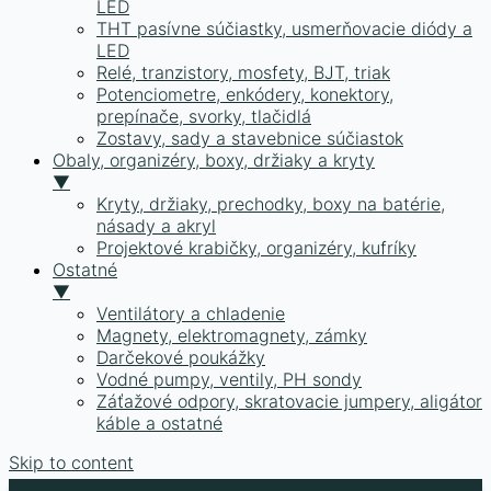
LED
THT pasívne súčiastky, usmerňovacie diódy a
LED
Relé, tranzistory, mosfety, BJT, triak
Potenciometre, enkódery, konektory,
prepínače, svorky, tlačidlá
Zostavy, sady a stavebnice súčiastok
Obaly, organizéry, boxy, držiaky a kryty
▼
Kryty, držiaky, prechodky, boxy na batérie,
násady a akryl
Projektové krabičky, organizéry, kufríky
Ostatné
▼
Ventilátory a chladenie
Magnety, elektromagnety, zámky
Darčekové poukážky
Vodné pumpy, ventily, PH sondy
Záťažové odpory, skratovacie jumpery, aligátor
káble a ostatné
Skip to content