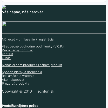
PNP výkonový BJT
BJT PNP tranzistor
BD140-16 bipolárny
Mosfet modul 4 kanály
tranzistor TO-220
SS8550 25V 1.5A
tranzistor PNP 80V
IRF540N
Váš nápad, náš hardvér
100V 6A TIP42C
1.5A
0.03
€
5.30
€
0.02
€
0.50
€
(bez DPH
)
4.31
€
0.15
€
(bez DPH
)
0.41
€
(bez DPH
)
0.12
€
(bez DPH
)
Nie je skladom
Skladom 15 ks
Môj účet – prihlásenie / registrácia
Skladom 186 ks
Skladom 357 ks
Všeobecné obchodné podmienky (V.O.P.)
Viac informácií
Reklamačný formulár
Kontakt
O nás
Nenašiel som produkt / zháňam produkt
Spôsob platby a doručenia
Reklamácie a vrátenia
Ako nakupovať
Prezerať produkty
Copyright © 2016 – Techfun.sk
Predajňu nájdete počas