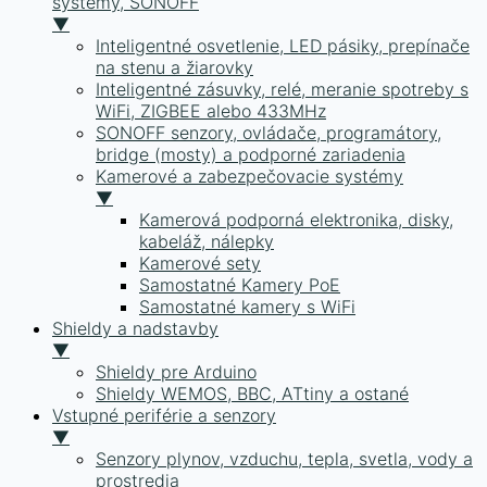
systémy, SONOFF
▼
Inteligentné osvetlenie, LED pásiky, prepínače
na stenu a žiarovky
Inteligentné zásuvky, relé, meranie spotreby s
WiFi, ZIGBEE alebo 433MHz
SONOFF senzory, ovládače, programátory,
bridge (mosty) a podporné zariadenia
Kamerové a zabezpečovacie systémy
▼
Kamerová podporná elektronika, disky,
kabeláž, nálepky
Kamerové sety
Samostatné Kamery PoE
Samostatné kamery s WiFi
Shieldy a nadstavby
▼
Shieldy pre Arduino
Shieldy WEMOS, BBC, ATtiny a ostané
Vstupné periférie a senzory
▼
Senzory plynov, vzduchu, tepla, svetla, vody a
prostredia