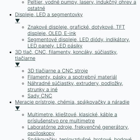
Peltier, vodné pumpy, lasery, indukčný ohrev a
ostatné
Displeje, LED a segmentovky
▼
Znakové displeje, grafické, dotykové, TFT
displeje, OLED, E-ink
Segmentové displeje, LED diódy, indikátory,
LED panely, LED pásiky
3D tlač, CNC, filamenty, koncáky, súčiastky,
tlačiarne
▼
3D tlačiarne a CNC stroje
Filamenty, pásky a spotrebný materiál
Náhradné súčiastky, extrudery, podložky,
strunky a iné
Sady CNC
Meracie prístroje, chémia, spájkovačky a náradie
▼
Multimetre, klieštové, klasické, káble a
príslušenstvo pre multimetre
Laboratórne zdroje, frekvenčné generátory,
osciloskopy
Spájkovačky, teplovzdušné, hrotové, bodové