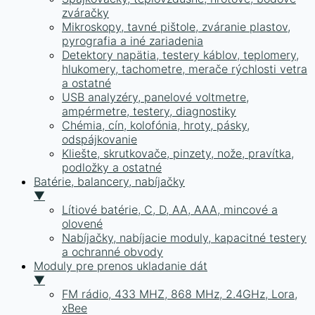
zváračky
Mikroskopy, tavné pištole, zváranie plastov,
pyrografia a iné zariadenia
Detektory napätia, testery káblov, teplomery,
hlukomery, tachometre, merače rýchlosti vetra
a ostatné
USB analyzéry, panelové voltmetre,
ampérmetre, testery, diagnostiky
Chémia, cín, kolofónia, hroty, pásky,
odspájkovanie
Kliešte, skrutkovače, pinzety, nože, pravítka,
podložky a ostatné
Batérie, balancery, nabíjačky
▼
Lítiové batérie, C, D, AA, AAA, mincové a
olovené
Nabíjačky, nabíjacie moduly, kapacitné testery
a ochranné obvody
Moduly pre prenos ukladanie dát
▼
FM rádio, 433 MHZ, 868 MHz, 2.4GHz, Lora,
xBee