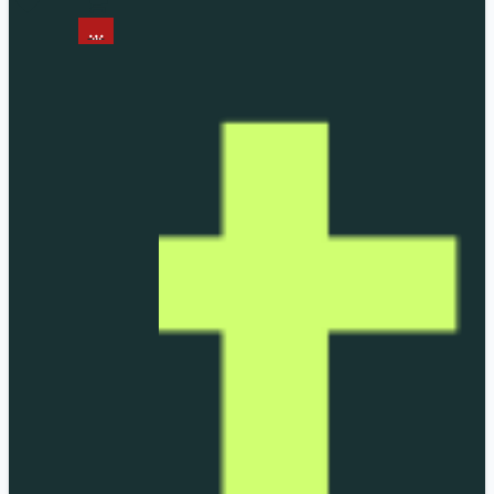
...
...