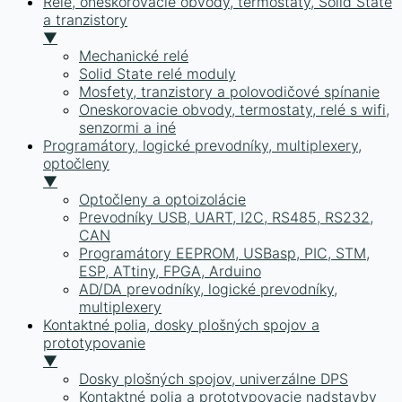
Relé, oneskorovacie obvody, termostaty, Solid State
a tranzistory
▼
Mechanické relé
Solid State relé moduly
Mosfety, tranzistory a polovodičové spínanie
Oneskorovacie obvody, termostaty, relé s wifi,
senzormi a iné
Programátory, logické prevodníky, multiplexery,
optočleny
▼
Optočleny a optoizolácie
Prevodníky USB, UART, I2C, RS485, RS232,
CAN
Programátory EEPROM, USBasp, PIC, STM,
ESP, ATtiny, FPGA, Arduino
AD/DA prevodníky, logické prevodníky,
multiplexery
Kontaktné polia, dosky plošných spojov a
prototypovanie
▼
Dosky plošných spojov, univerzálne DPS
Kontaktné polia a prototypovacie nadstavby