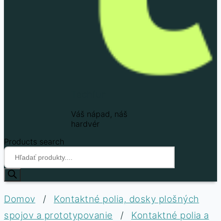
Techfun
Váš nápad, náš
hardvér
Products search
Domov
/
Kontaktné polia, dosky plošných
spojov a prototypovanie
/
Kontaktné polia a