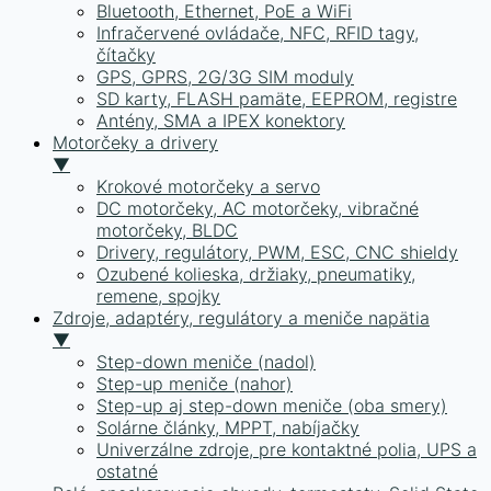
Bluetooth, Ethernet, PoE a WiFi
Infračervené ovládače, NFC, RFID tagy,
čítačky
GPS, GPRS, 2G/3G SIM moduly
SD karty, FLASH pamäte, EEPROM, registre
Antény, SMA a IPEX konektory
Motorčeky a drivery
▼
Krokové motorčeky a servo
DC motorčeky, AC motorčeky, vibračné
motorčeky, BLDC
Drivery, regulátory, PWM, ESC, CNC shieldy
Ozubené kolieska, držiaky, pneumatiky,
remene, spojky
Zdroje, adaptéry, regulátory a meniče napätia
▼
Step-down meniče (nadol)
Step-up meniče (nahor)
Step-up aj step-down meniče (oba smery)
Solárne články, MPPT, nabíjačky
Univerzálne zdroje, pre kontaktné polia, UPS a
ostatné