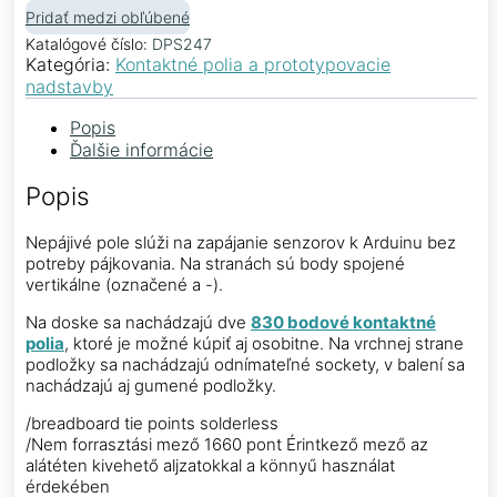
Pridať medzi obľúbené
Katalógové číslo:
DPS247
Kategória:
Kontaktné polia a prototypovacie
nadstavby
Popis
Ďalšie informácie
Popis
Nepájivé pole slúži na zapájanie senzorov k Arduinu bez
potreby pájkovania. Na stranách sú body spojené
vertikálne (označené a -).
Na doske sa nachádzajú dve
830 bodové kontaktné
polia
, ktoré je možné kúpiť aj osobitne. Na vrchnej strane
podložky sa nachádzajú odnímateľné sockety, v balení sa
nachádzajú aj gumené podložky.
/breadboard tie points solderless
/Nem forrasztási mező 1660 pont Érintkező mező az
alátéten kivehető aljzatokkal a könnyű használat
érdekében