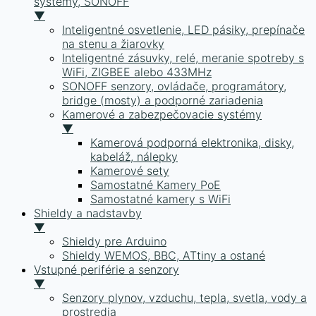
systémy, SONOFF
▼
Inteligentné osvetlenie, LED pásiky, prepínače
na stenu a žiarovky
Inteligentné zásuvky, relé, meranie spotreby s
WiFi, ZIGBEE alebo 433MHz
SONOFF senzory, ovládače, programátory,
bridge (mosty) a podporné zariadenia
Kamerové a zabezpečovacie systémy
▼
Kamerová podporná elektronika, disky,
kabeláž, nálepky
Kamerové sety
Samostatné Kamery PoE
Samostatné kamery s WiFi
Shieldy a nadstavby
▼
Shieldy pre Arduino
Shieldy WEMOS, BBC, ATtiny a ostané
Vstupné periférie a senzory
▼
Senzory plynov, vzduchu, tepla, svetla, vody a
prostredia