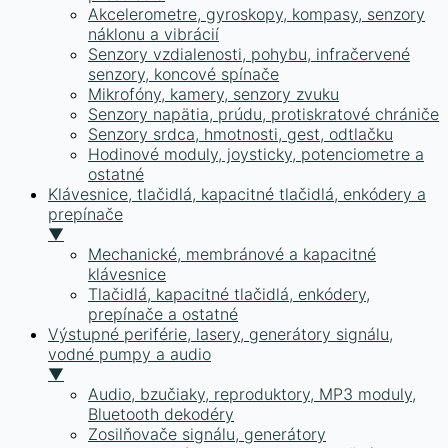
Akcelerometre, gyroskopy, kompasy, senzory
náklonu a vibrácií
Senzory vzdialenosti, pohybu, infračervené
senzory, koncové spínače
Mikrofóny, kamery, senzory zvuku
Senzory napätia, prúdu, protiskratové chrániče
Senzory srdca, hmotnosti, gest, odtlačku
Hodinové moduly, joysticky, potenciometre a
ostatné
Klávesnice, tlačidlá, kapacitné tlačidlá, enkódery a
prepínače
▼
Mechanické, membránové a kapacitné
klávesnice
Tlačidlá, kapacitné tlačidlá, enkódery,
prepínače a ostatné
Výstupné periférie, lasery, generátory signálu,
vodné pumpy a audio
▼
Audio, bzučiaky, reproduktory, MP3 moduly,
Bluetooth dekodéry
Zosilňovače signálu, generátory