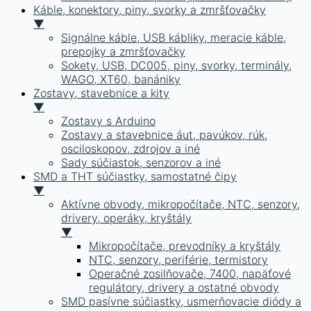
Káble, konektory, piny, svorky a zmršťovačky
▼
Signálne káble, USB kábliky, meracie káble,
prepojky a zmršťovačky
Sokety, USB, DC005, piny, svorky, terminály,
WAGO, XT60, banániky
Zostavy, stavebnice a kity
▼
Zostavy s Arduino
Zostavy a stavebnice áut, pavúkov, rúk,
osciloskopov, zdrojov a iné
Sady súčiastok, senzorov a iné
SMD a THT súčiastky, samostatné čipy
▼
Aktívne obvody, mikropočítače, NTC, senzory,
drivery, operáky, kryštály
▼
Mikropočítače, prevodníky a kryštály
NTC, senzory, periférie, termistory
Operačné zosilňovače, 7400, napäťové
regulátory, drivery a ostatné obvody
SMD pasívne súčiastky, usmerňovacie diódy a