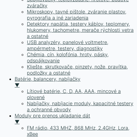
zváračky
Mikroskopy, tavné pištole, zváranie plastov,
pyrografia a iné zariadenia
Detektory napätia, testery káblov, teplomery,
hlukomery, tachometre, merače rýchlosti vetra
a ostatné
USB analyzéry, panelové voltmetre,
ampérmetre, testery, diagnostiky
Chémia, cín, kolofónia, hroty, pásky,
odspájkovanie
Kliešte, skrutkovače, pinzety, nože, pravítka,
podložky a ostatné
Batérie, balancery, nabíjačky
▼
Lítiové batérie, C, D, AA, AAA, mincové a
olovené
Nabíjačky, nabíjacie moduly, kapacitné testery
a ochranné obvody
Moduly pre prenos ukladanie dát
▼
FM rádio, 433 MHZ, 868 MHz, 2.4GHz, Lora,
xBee