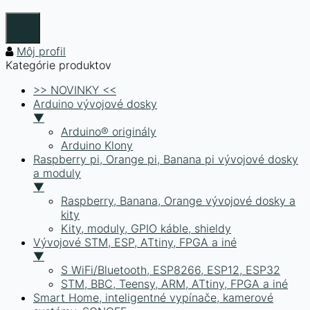
Môj profil
Kategórie produktov
>> NOVINKY <<
Arduino vývojové dosky
▼
Arduino® originály
Arduino Klony
Raspberry pi, Orange pi, Banana pi vývojové dosky
a moduly
▼
Raspberry, Banana, Orange vývojové dosky a
kity
Kity, moduly, GPIO káble, shieldy
Vývojové STM, ESP, ATtiny, FPGA a iné
▼
S WiFi/Bluetooth, ESP8266, ESP12, ESP32
STM, BBC, Teensy, ARM, ATtiny, FPGA a iné
Smart Home, inteligentné vypínače, kamerové