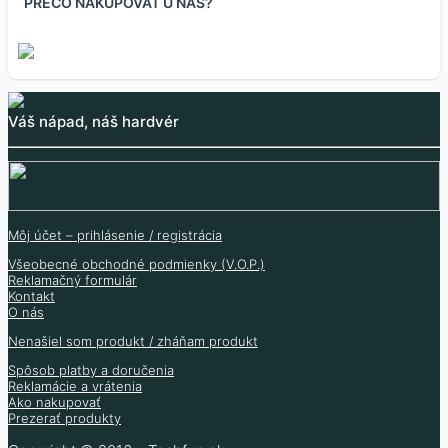
PREČO NAKUPOVAŤ U NÁS?
B10 napäťový zdroj
Nepájivé pole 170
Kontaktné pole 66
Kontaktné pole SYB-
5V/3.3V pre kontaktné
bodov
bodov rôzne farby
120
Váš nápad, náš hardvér
polia
0.40
€
0.60
€
2.90
€
0.33
€
1.50
€
(bez DPH
)
0.49
€
2.36
€
(bez DPH
)
(bez DPH
)
1.22
€
(bez DPH
)
Skladom 397 ks
Skladom 128 ks
Skladom 69 ks
Môj účet – prihlásenie / registrácia
Skladom 49 ks
Všeobecné obchodné podmienky (V.O.P.)
Reklamačný formulár
Kontakt
O nás
Nenašiel som produkt / zháňam produkt
Spôsob platby a doručenia
Reklamácie a vrátenia
Ako nakupovať
Prezerať produkty