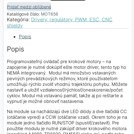
Pridať medzi obľúbené
Katalógové číslo:
MOT656
Kategória:
Drivery, regulátory, PWM, ESC, CNC
shieldy
Popis
Popis
Programovateľný ovládač pre krokové motory – na
zapojenie je nutné dokúpiť ešte motor driver, tento typ ho
NEMÁ integrovaný. Modul má množstvo vstavaných
pevných prevádzkových režimov, ktoré používateľom
umožňujú rýchlo zvoliť vhodnú trajektóriu pohybu. Môžete
nastaviť a uložiť vzdialenosť/rýchlosť/oneskorenie/počet
cyklov. Modul má vstavanú pamäť, takže aj po reštarte a
vypnutí je možné obnoviť nastavenia.
Na module sa nachádzajú dve LED diódy a dve tlačidlá CC
(otáčanie vpred) a CCW (otáčanie vzad). Okrem toho je na
module jedno tlačidlo RUN/STOP (spustiť/zastaviť). Pre
použitie modulu je nutné zakúpiť driver krokového motora