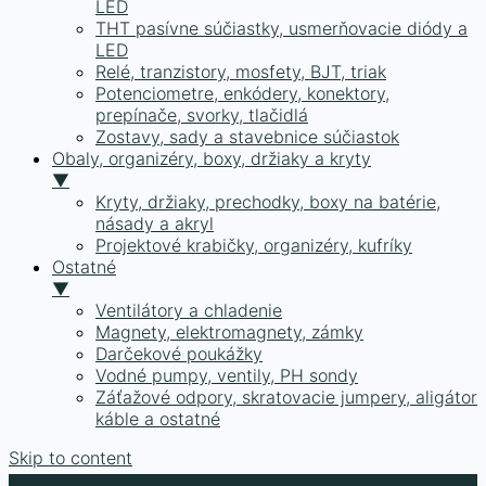
LED
THT pasívne súčiastky, usmerňovacie diódy a
LED
Relé, tranzistory, mosfety, BJT, triak
Potenciometre, enkódery, konektory,
prepínače, svorky, tlačidlá
Zostavy, sady a stavebnice súčiastok
Obaly, organizéry, boxy, držiaky a kryty
▼
Kryty, držiaky, prechodky, boxy na batérie,
násady a akryl
Projektové krabičky, organizéry, kufríky
Ostatné
▼
Ventilátory a chladenie
Magnety, elektromagnety, zámky
Darčekové poukážky
Vodné pumpy, ventily, PH sondy
Záťažové odpory, skratovacie jumpery, aligátor
káble a ostatné
Skip to content