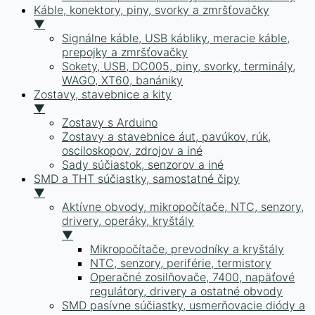
Káble, konektory, piny, svorky a zmršťovačky
▼
Signálne káble, USB kábliky, meracie káble,
prepojky a zmršťovačky
Sokety, USB, DC005, piny, svorky, terminály,
WAGO, XT60, banániky
Zostavy, stavebnice a kity
▼
Zostavy s Arduino
Zostavy a stavebnice áut, pavúkov, rúk,
osciloskopov, zdrojov a iné
Sady súčiastok, senzorov a iné
SMD a THT súčiastky, samostatné čipy
▼
Aktívne obvody, mikropočítače, NTC, senzory,
drivery, operáky, kryštály
▼
Mikropočítače, prevodníky a kryštály
NTC, senzory, periférie, termistory
Operačné zosilňovače, 7400, napäťové
regulátory, drivery a ostatné obvody
SMD pasívne súčiastky, usmerňovacie diódy a