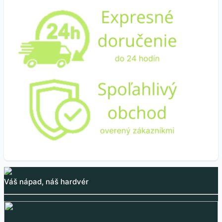
Váš nápad, náš hardvér