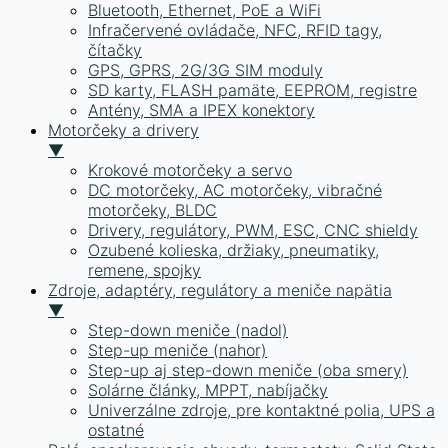
Bluetooth, Ethernet, PoE a WiFi
Infračervené ovládače, NFC, RFID tagy,
čítačky
GPS, GPRS, 2G/3G SIM moduly
SD karty, FLASH pamäte, EEPROM, registre
Antény, SMA a IPEX konektory
Motorčeky a drivery
▼
Krokové motorčeky a servo
DC motorčeky, AC motorčeky, vibračné
motorčeky, BLDC
Drivery, regulátory, PWM, ESC, CNC shieldy
Ozubené kolieska, držiaky, pneumatiky,
remene, spojky
Zdroje, adaptéry, regulátory a meniče napätia
▼
Step-down meniče (nadol)
Step-up meniče (nahor)
Step-up aj step-down meniče (oba smery)
Solárne články, MPPT, nabíjačky
Univerzálne zdroje, pre kontaktné polia, UPS a
ostatné