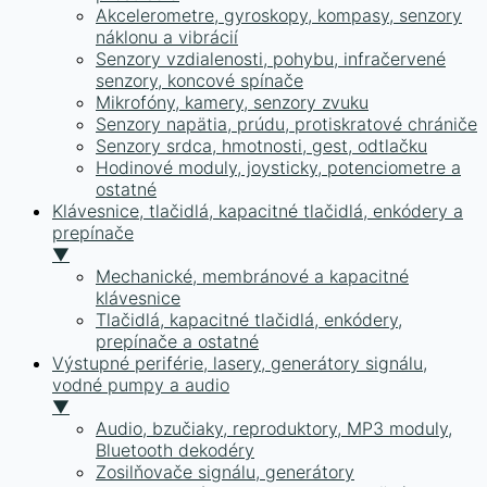
Akcelerometre, gyroskopy, kompasy, senzory
náklonu a vibrácií
Senzory vzdialenosti, pohybu, infračervené
senzory, koncové spínače
Mikrofóny, kamery, senzory zvuku
Senzory napätia, prúdu, protiskratové chrániče
Senzory srdca, hmotnosti, gest, odtlačku
Hodinové moduly, joysticky, potenciometre a
ostatné
Klávesnice, tlačidlá, kapacitné tlačidlá, enkódery a
prepínače
▼
Mechanické, membránové a kapacitné
klávesnice
Tlačidlá, kapacitné tlačidlá, enkódery,
prepínače a ostatné
Výstupné periférie, lasery, generátory signálu,
vodné pumpy a audio
▼
Audio, bzučiaky, reproduktory, MP3 moduly,
Bluetooth dekodéry
Zosilňovače signálu, generátory