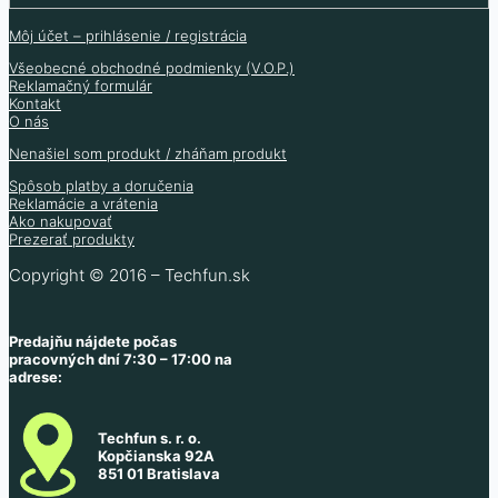
Môj účet – prihlásenie / registrácia
Všeobecné obchodné podmienky (V.O.P.)
Reklamačný formulár
Kontakt
O nás
Nenašiel som produkt / zháňam produkt
Spôsob platby a doručenia
Reklamácie a vrátenia
Ako nakupovať
Prezerať produkty
Copyright © 2016 – Techfun.sk
Predajňu nájdete počas
pracovných dní 7:30 – 17:00 na
adrese:
Techfun s. r. o.
Kopčianska 92A
851 01 Bratislava