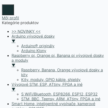
Môj profil
Kategórie produktov
>> NOVINKY <<
Arduino vývojové dosky
▼
Arduino® originály
Arduino Klony
Raspberry pi, Orange pi, Banana pi vývojové dosky
a moduly
▼
Raspberry, Banana, Orange vývojové dosky a
kity
Kity, moduly, GPIO káble, shieldy
Vývojové STM, ESP, ATtiny, FPGA a iné
▼
S WiFi/Bluetooth, ESP8266, ESP12, ESP32
STM, BBC, Teensy, ARM, ATtiny, FPGA a iné
Smart Home, inteligentné vypínače, kamerové