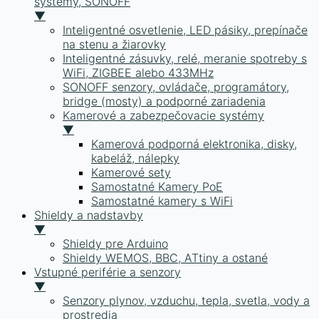
systémy, SONOFF
▼
Inteligentné osvetlenie, LED pásiky, prepínače
na stenu a žiarovky
Inteligentné zásuvky, relé, meranie spotreby s
WiFi, ZIGBEE alebo 433MHz
SONOFF senzory, ovládače, programátory,
bridge (mosty) a podporné zariadenia
Kamerové a zabezpečovacie systémy
▼
Kamerová podporná elektronika, disky,
kabeláž, nálepky
Kamerové sety
Samostatné Kamery PoE
Samostatné kamery s WiFi
Shieldy a nadstavby
▼
Shieldy pre Arduino
Shieldy WEMOS, BBC, ATtiny a ostané
Vstupné periférie a senzory
▼
Senzory plynov, vzduchu, tepla, svetla, vody a
prostredia