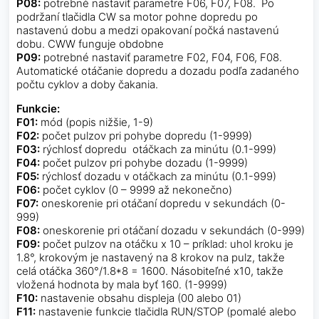
P08:
potrebné nastaviť parametre F06, F07, F08. Po
podržaní tlačidla CW sa motor pohne dopredu po
nastavenú dobu a medzi opakovaní počká nastavenú
dobu. CWW funguje obdobne
P09:
potrebné nastaviť parametre F02, F04, F06, F08.
Automatické otáčanie dopredu a dozadu podľa zadaného
počtu cyklov a doby čakania.
Funkcie:
F01:
mód (popis nižšie, 1-9)
F02:
počet pulzov pri pohybe dopredu (1-9999)
F03:
rýchlosť dopredu otáčkach za minútu (0.1-999)
F04:
počet pulzov pri pohybe dozadu (1-9999)
F05:
rýchlosť dozadu v otáčkach za minútu (0.1-999)
F06:
počet cyklov (0 – 9999 až nekonečno)
F07:
oneskorenie pri otáčaní dopredu v sekundách (0-
999)
F08:
oneskorenie pri otáčaní dozadu v sekundách (0-999)
F09:
počet pulzov na otáčku x 10 – príklad: uhol kroku je
1.8°, krokovým je nastavený na 8 krokov na pulz, takže
celá otáčka 360°/1.8*8 = 1600. Násobiteľné x10, takže
vložená hodnota by mala byť 160. (1-9999)
F10:
nastavenie obsahu displeja (00 alebo 01)
F11:
nastavenie funkcie tlačidla RUN/STOP (pomalé alebo