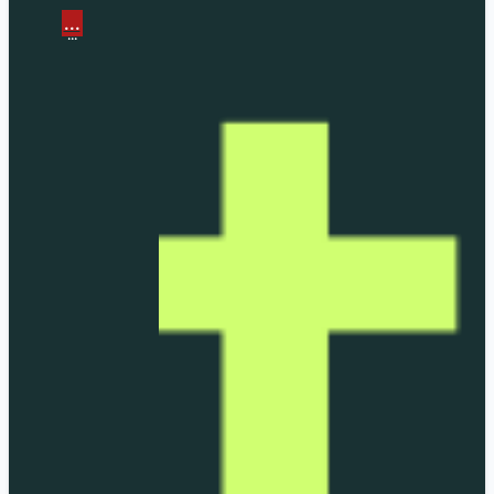
...
...