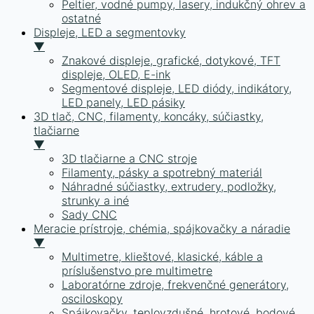
Peltier, vodné pumpy, lasery, indukčný ohrev a
ostatné
Displeje, LED a segmentovky
▼
Znakové displeje, grafické, dotykové, TFT
displeje, OLED, E-ink
Segmentové displeje, LED diódy, indikátory,
LED panely, LED pásiky
3D tlač, CNC, filamenty, koncáky, súčiastky,
tlačiarne
▼
3D tlačiarne a CNC stroje
Filamenty, pásky a spotrebný materiál
Náhradné súčiastky, extrudery, podložky,
strunky a iné
Sady CNC
Meracie prístroje, chémia, spájkovačky a náradie
▼
Multimetre, klieštové, klasické, káble a
príslušenstvo pre multimetre
Laboratórne zdroje, frekvenčné generátory,
osciloskopy
Spájkovačky, teplovzdušné, hrotové, bodové