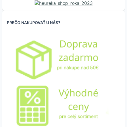
PREČO NAKUPOVAŤ U NÁS?
PWM regulátor 3V –
Ovládací modul pre
Monster motor driver
CNC shield pre
35V
motorčeky dual H-
Dual VNH2SP30
Arduino Nano
bridge L298N
3.20
€
44.95
€
3.95
€
2.60
€
(bez DPH
)
2.40
€
36.54
€
3.21
€
(bez DPH
)
(bez DPH
)
1.95
€
(bez DPH
)
Skladom 74 ks
Nie je skladom
Skladom 57 ks
Skladom 20 ks
Viac informácií