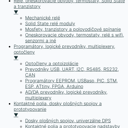
Relé, oneskorovacie obvody, termostaty, Solid State
a tranzistory
▼
Mechanické relé
Solid State relé moduly
Mosfety, tranzistory a polovodičové spínanie
Oneskorovacie obvody, termostaty, relé s wifi,
senzormi a iné
Programátory, logické prevodníky, multiplexery,
optočleny
▼
Optočleny a optoizolácie
Prevodníky USB, UART, I2C, RS485, RS232,
CAN
Programátory EEPROM, USBasp, PIC, STM,
ESP, ATtiny, FPGA, Arduino
AD/DA prevodníky, logické prevodníky,
multiplexery
Kontaktné polia, dosky plošných spojov a
prototypovanie
▼
Dosky plošných spojov, univerzálne DPS
Kontaktné polia a prototypovacie nadstavby