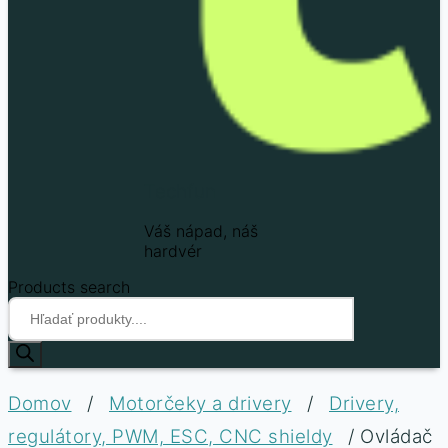
Techfun
Váš nápad, náš
hardvér
Products search
Domov
/
Motorčeky a drivery
/
Drivery,
regulátory, PWM, ESC, CNC shieldy
/ Ovládač