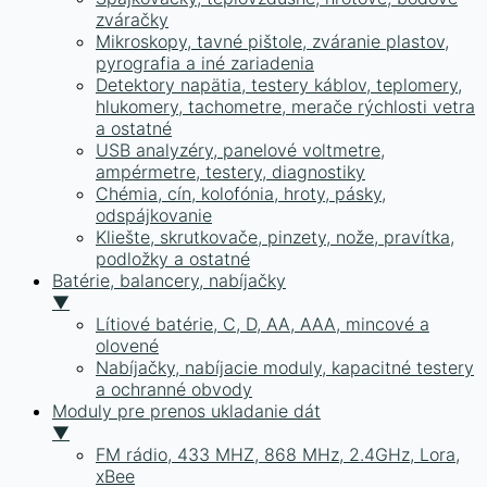
zváračky
Mikroskopy, tavné pištole, zváranie plastov,
pyrografia a iné zariadenia
Detektory napätia, testery káblov, teplomery,
hlukomery, tachometre, merače rýchlosti vetra
a ostatné
USB analyzéry, panelové voltmetre,
ampérmetre, testery, diagnostiky
Chémia, cín, kolofónia, hroty, pásky,
odspájkovanie
Kliešte, skrutkovače, pinzety, nože, pravítka,
podložky a ostatné
Batérie, balancery, nabíjačky
▼
Lítiové batérie, C, D, AA, AAA, mincové a
olovené
Nabíjačky, nabíjacie moduly, kapacitné testery
a ochranné obvody
Moduly pre prenos ukladanie dát
▼
FM rádio, 433 MHZ, 868 MHz, 2.4GHz, Lora,
xBee