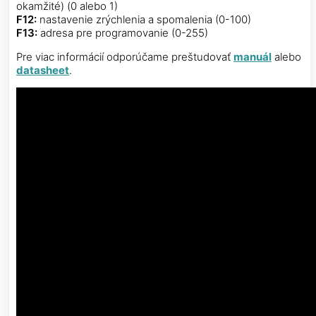
okamžité) (0 alebo 1)
F12:
nastavenie zrýchlenia a spomalenia (0-100)
F13:
adresa pre programovanie (0-255)
Pre viac informácií odporúčame preštudovať
manuál
alebo
datasheet
.