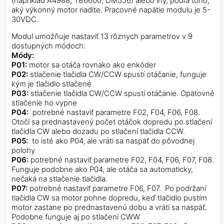
(napríklad A4988, TB6600, DM556) alebo iný, podľa toho,
aký výkonný motor riadite. Pracovné napätie modulu je 5-
30VDC.
Modul umožňuje nastaviť 13 rôznych parametrov v 9
dostupných módoch:
Módy:
P01:
motor sa otáča rovnako ako enkóder
P02:
stlačenie tlačidla CW/CCW spustí otáčanie, funguje
kým je tlačidlo stlačené
P03:
stlačenie tlačidla CW/CCW spustí otáčanie. Opätovné
stlačenie ho vypne
P04:
potrebné nastaviť parametre F02, F04, F06, F08.
Otočí sa prednastavený počet otáčok dopredu po stlačení
tlačidla CW alebo dozadu po stlačení tlačidla CCW.
P05:
to isté ako P04, ale vráti sa naspäť do pôvodnej
polohy
P06:
potrebné nastaviť parametre F02, F04, F06, F07, F08.
Funguje podobne ako P04, ale otáča sa automaticky,
nečaká na stlačenie tlačidla.
P07:
potrebné nastaviť parametre F06, F07. Po podržaní
tlačidla CW sa motor pohne dopredu, keď tlačidlo pustím
motor zastane po prednastavenú dobu a vráti sa naspäť.
Podobne funguje aj po stlačení CWW