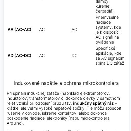
(lampy,
kúrenie,
čerpadlá)
Priemyselné
riadiace
systémy, kde
AA (AC–AC)
AC
AC
je k dispozícii
AC signál na
ovládanie
Špecifické
aplikácie, kde
AD (AC–DC)
AC
DC
sa AC signálom
spína DC záťaž
Indukované napätie a ochrana mikrokontroléra
Pri spínaní indukčnej záťaže (napríklad elektromotorov,
induktorov, transformátorov či dokonca cievky v samotnom
relé) vzniká pri odpojení prúdu tzv.
indukčný spätný ráz
–
krátke, ale veľmi vysoké napäťové špičky. Tie môžu spôsobiť
rušenie v obvode, iskrenie kontaktov, alebo dokonca
poškodenie riadiacej elektroniky (napr. mikrokontroléra
Arduino).