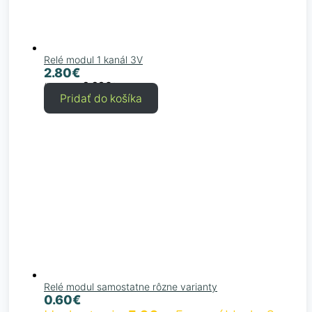
Relé modul 1 kanál 3V
2.80
€
2.28
€
(bez DPH
)
Pridať do košíka
Relé modul samostatne rôzne varianty
0.60
€