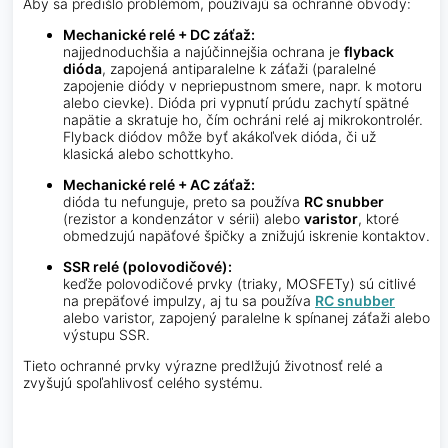
Aby sa predišlo problémom, používajú sa ochranné obvody:
Mechanické relé + DC záťaž:
najjednoduchšia a najúčinnejšia ochrana je
flyback
dióda
, zapojená antiparalelne k záťaži (paralelné
zapojenie diódy v nepriepustnom smere, napr. k motoru
alebo cievke). Dióda pri vypnutí prúdu zachytí spätné
napätie a skratuje ho, čím ochráni relé aj mikrokontrolér.
Flyback diódov môže byť akákoľvek dióda, či už
klasická alebo schottkyho.
Mechanické relé + AC záťaž:
dióda tu nefunguje, preto sa používa
RC snubber
(rezistor a kondenzátor v sérii) alebo
varistor
, ktoré
obmedzujú napäťové špičky a znižujú iskrenie kontaktov.
SSR relé (polovodičové):
keďže polovodičové prvky (triaky, MOSFETy) sú citlivé
na prepäťové impulzy, aj tu sa používa
RC snubber
alebo varistor, zapojený paralelne k spínanej záťaži alebo
výstupu SSR.
Tieto ochranné prvky výrazne predlžujú životnosť relé a
zvyšujú spoľahlivosť celého systému.