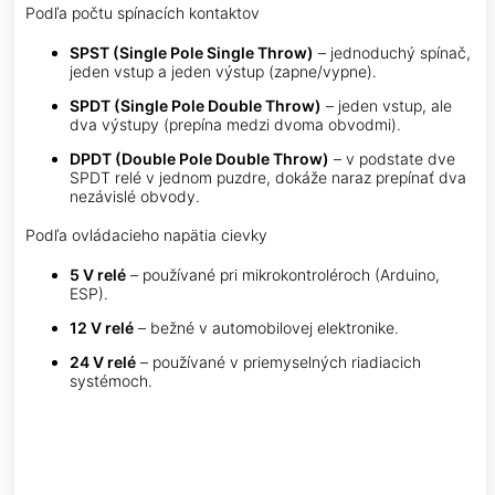
Podľa počtu spínacích kontaktov
SPST (Single Pole Single Throw)
– jednoduchý spínač,
jeden vstup a jeden výstup (zapne/vypne).
SPDT (Single Pole Double Throw)
– jeden vstup, ale
dva výstupy (prepína medzi dvoma obvodmi).
DPDT (Double Pole Double Throw)
– v podstate dve
SPDT relé v jednom puzdre, dokáže naraz prepínať dva
nezávislé obvody.
Podľa ovládacieho napätia cievky
5 V relé
– používané pri mikrokontroléroch (Arduino,
ESP).
12 V relé
– bežné v automobilovej elektronike.
24 V relé
– používané v priemyselných riadiacich
systémoch.