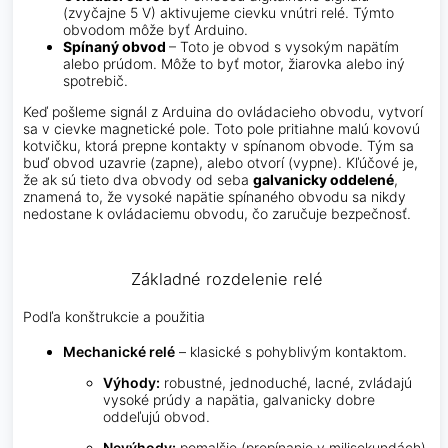
(zvyčajne 5 V) aktivujeme cievku vnútri relé. Týmto
obvodom môže byť Arduino.
Spínaný obvod
– Toto je obvod s vysokým napätím
alebo prúdom. Môže to byť motor, žiarovka alebo iný
spotrebič.
Keď pošleme signál z Arduina do ovládacieho obvodu, vytvorí
sa v cievke magnetické pole. Toto pole pritiahne malú kovovú
kotvičku, ktorá prepne kontakty v spínanom obvode. Tým sa
buď obvod uzavrie (zapne), alebo otvorí (vypne). Kľúčové je,
že ak sú tieto dva obvody od seba
galvanicky oddelené
,
znamená to, že vysoké napätie spínaného obvodu sa nikdy
nedostane k ovládaciemu obvodu, čo zaručuje bezpečnosť.
Základné rozdelenie relé
Podľa konštrukcie a použitia
Mechanické relé
– klasické s pohyblivým kontaktom.
Výhody:
robustné, jednoduché, lacné, zvládajú
vysoké prúdy a napätia, galvanicky dobre
oddeľujú obvod.
Nevýhody:
pomalšie (prepínanie v milisekundách),