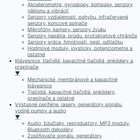
Akcelerometre, gyroskopy, kompasy, senzory
náklonu a vibrácií
Senzory vzdialenosti, pohybu, infračervené
senzory, koncové spínače
Mikrofóny, kamery, senzory zvuku
Senzory napätia, prúdu, protiskratové chrániče
Senzory srdca, hmotnosti, gest, odtlačku
Hodinové moduly, joysticky, potenciometre a
ostatné
Klávesnice, tlačidlá, kapacitné tlačidlá, enkódery a
prepínače
▼
Mechanické, membránové a kapacitné
klávesnice
Tlačidlá, kapacitné tlačidlá, enkódery,
prepínače a ostatné
Výstupné periférie, lasery, generátory signálu,
vodné pumpy a audio
▼
Audio, bzučiaky, reproduktory, MP3 moduly,
Bluetooth dekodéry
Zosilňovače signálu, generátory