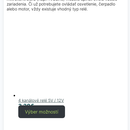
zariadenia. Či už potrebujete ovládať osvetlenie, čerpadlo
alebo motor, vždy existuje vhodný typ relé.
4 kanálové relé 5V / 12V
3.30
€
Výber možností