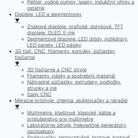
Peltier, vodné pumpy, lasery, indukčný ohrev a
ostatné
Displeje, LED a segmentovky
▼
Znakové displeje, grafické, dotykové, TFT
displeje, OLED, E-ink
Segmentové displeje, LED diódy, indikátory,
LED panely, LED pásiky
3D tlač, CNC, filamenty, koncáky, súčiastky,
tlačiarne
▼
3D tlačiarne a CNC stroje
Filamenty, pásky a spotrebný materiál
Náhradné súčiastky, extrudery, podložky,
strunky a iné
Sady CNC
Meracie prístroje, chémia, spájkovačky a náradie
▼
Multimetre, klieštové, klasické, káble a
príslušenstvo pre multimetre
Laboratórne zdroje, frekvenčné generátory,
osciloskopy
Spájkovačky, teplovzdušné, hrotové, bodové