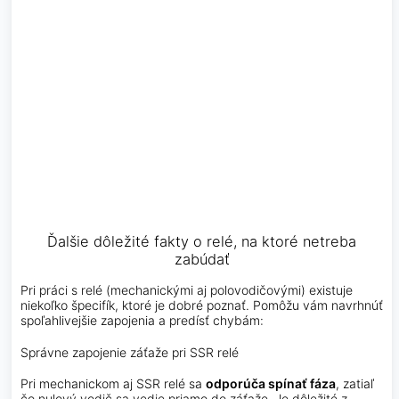
Ďalšie dôležité fakty o relé, na ktoré netreba
zabúdať
Pri práci s relé (mechanickými aj polovodičovými) existuje
niekoľko špecifík, ktoré je dobré poznať. Pomôžu vám navrhnúť
spoľahlivejšie zapojenia a predísť chybám:
Správne zapojenie záťaže pri SSR relé
Pri mechanickom aj SSR relé sa
odporúča spínať fáza
, zatiaľ
čo nulový vodič sa vedie priamo do záťaže. Je dôležité z