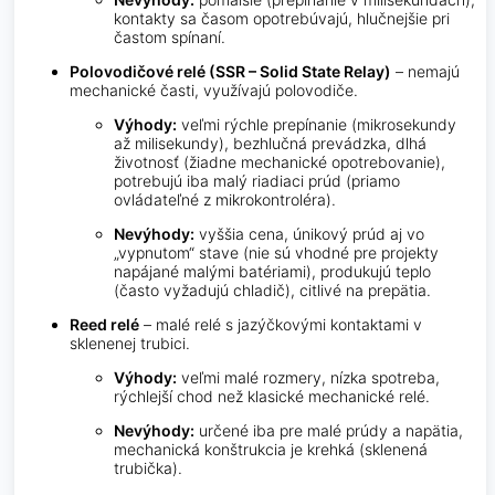
kontakty sa časom opotrebúvajú, hlučnejšie pri
častom spínaní.
Polovodičové relé (SSR – Solid State Relay)
– nemajú
mechanické časti, využívajú polovodiče.
Výhody:
veľmi rýchle prepínanie (mikrosekundy
až milisekundy), bezhlučná prevádzka, dlhá
životnosť (žiadne mechanické opotrebovanie),
potrebujú iba malý riadiaci prúd (priamo
ovládateľné z mikrokontroléra).
Nevýhody:
vyššia cena, únikový prúd aj vo
„vypnutom“ stave (nie sú vhodné pre projekty
napájané malými batériami), produkujú teplo
(často vyžadujú chladič), citlivé na prepätia.
Reed relé
– malé relé s jazýčkovými kontaktami v
sklenenej trubici.
Výhody:
veľmi malé rozmery, nízka spotreba,
rýchlejší chod než klasické mechanické relé.
Nevýhody:
určené iba pre malé prúdy a napätia,
mechanická konštrukcia je krehká (sklenená
trubička).