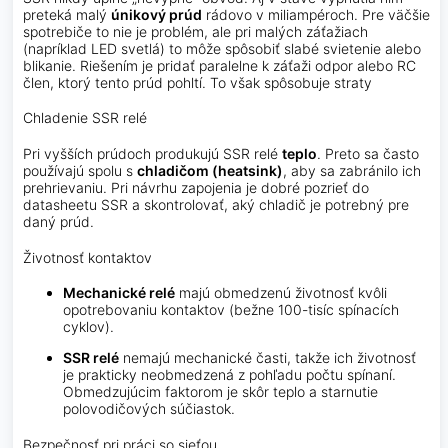
preteká malý
únikový prúd
rádovo v miliampéroch. Pre väčšie
spotrebiče to nie je problém, ale pri malých záťažiach
(napríklad LED svetlá) to môže spôsobiť slabé svietenie alebo
blikanie. Riešením je pridať paralelne k záťaži odpor alebo RC
člen, ktorý tento prúd pohltí. To však spôsobuje straty
Chladenie SSR relé
Pri vyšších prúdoch produkujú SSR relé
teplo
. Preto sa často
používajú spolu s
chladičom (heatsink)
, aby sa zabránilo ich
prehrievaniu. Pri návrhu zapojenia je dobré pozrieť do
datasheetu SSR a skontrolovať, aký chladič je potrebný pre
daný prúd.
Životnosť kontaktov
Mechanické relé
majú obmedzenú životnosť kvôli
opotrebovaniu kontaktov (bežne 100-tisíc spínacích
cyklov).
SSR relé
nemajú mechanické časti, takže ich životnosť
je prakticky neobmedzená z pohľadu počtu spínaní.
Obmedzujúcim faktorom je skôr teplo a starnutie
polovodičových súčiastok.
Bezpečnosť pri práci so sieťou