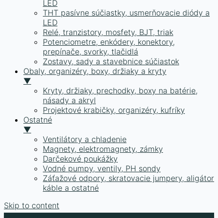
LED
THT pasívne súčiastky, usmerňovacie diódy a
LED
Relé, tranzistory, mosfety, BJT, triak
Potenciometre, enkódery, konektory,
prepínače, svorky, tlačidlá
Zostavy, sady a stavebnice súčiastok
Obaly, organizéry, boxy, držiaky a kryty
▼
Kryty, držiaky, prechodky, boxy na batérie,
násady a akryl
Projektové krabičky, organizéry, kufríky
Ostatné
▼
Ventilátory a chladenie
Magnety, elektromagnety, zámky
Darčekové poukážky
Vodné pumpy, ventily, PH sondy
Záťažové odpory, skratovacie jumpery, aligátor
káble a ostatné
Skip to content