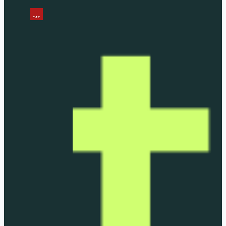
...
...