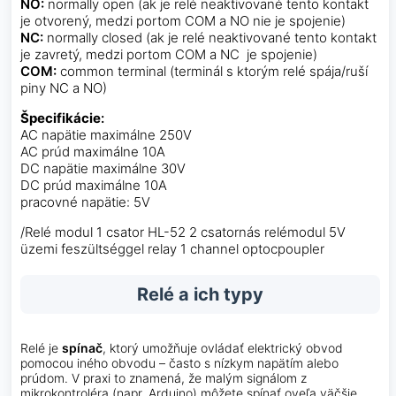
NO:
normally open (ak je relé neaktivované tento kontakt
je otvorený, medzi portom COM a NO nie je spojenie)
NC:
normally closed (ak je relé neaktivované tento kontakt
je zavretý, medzi portom COM a NC je spojenie)
COM:
common terminal (terminál s ktorým relé spája/ruší
piny NC a NO)
Špecifikácie
:
AC napätie maximálne 250V
AC prúd maximálne 10A
DC napätie maximálne 30V
DC prúd maximálne 10A
pracovné napätie: 5V
/Relé modul 1 csator HL-52 2 csatornás relémodul 5V
üzemi feszültséggel relay 1 channel optocpoupler
Relé a ich typy
Relé je
spínač
, ktorý umožňuje ovládať elektrický obvod
pomocou iného obvodu – často s nízkym napätím alebo
prúdom. V praxi to znamená, že malým signálom z
mikrokontroléra (napr. Arduino) môžete spínať oveľa väčšie