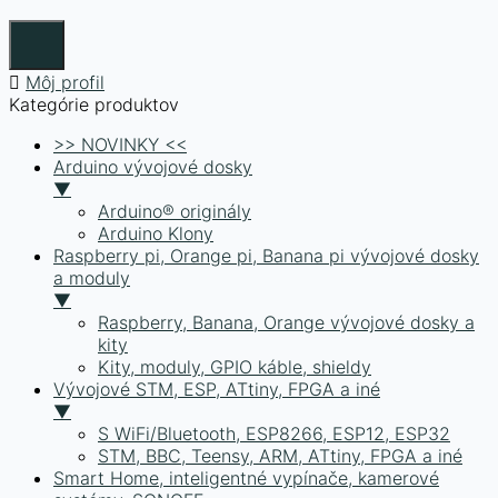
Môj profil
Kategórie produktov
>> NOVINKY <<
Arduino vývojové dosky
▼
Arduino® originály
Arduino Klony
Raspberry pi, Orange pi, Banana pi vývojové dosky
a moduly
▼
Raspberry, Banana, Orange vývojové dosky a
kity
Kity, moduly, GPIO káble, shieldy
Vývojové STM, ESP, ATtiny, FPGA a iné
▼
S WiFi/Bluetooth, ESP8266, ESP12, ESP32
STM, BBC, Teensy, ARM, ATtiny, FPGA a iné
Smart Home, inteligentné vypínače, kamerové