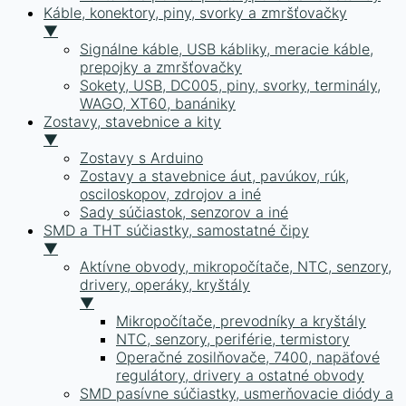
Káble, konektory, piny, svorky a zmršťovačky
▼
Signálne káble, USB kábliky, meracie káble,
prepojky a zmršťovačky
Sokety, USB, DC005, piny, svorky, terminály,
WAGO, XT60, banániky
Zostavy, stavebnice a kity
▼
Zostavy s Arduino
Zostavy a stavebnice áut, pavúkov, rúk,
osciloskopov, zdrojov a iné
Sady súčiastok, senzorov a iné
SMD a THT súčiastky, samostatné čipy
▼
Aktívne obvody, mikropočítače, NTC, senzory,
drivery, operáky, kryštály
▼
Mikropočítače, prevodníky a kryštály
NTC, senzory, periférie, termistory
Operačné zosilňovače, 7400, napäťové
regulátory, drivery a ostatné obvody
SMD pasívne súčiastky, usmerňovacie diódy a