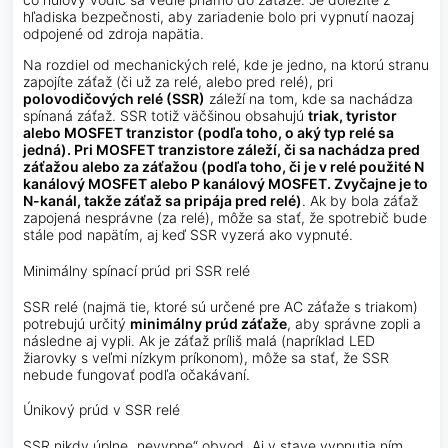
hľadiska bezpečnosti, aby zariadenie bolo pri vypnutí naozaj
odpojené od zdroja napätia.
Na rozdiel od mechanických relé, kde je jedno, na ktorú stranu
zapojíte záťaž (či už za relé, alebo pred relé), pri
polovodičových relé (SSR)
záleží na tom, kde sa nachádza
spínaná záťaž. SSR totiž väčšinou obsahujú
triak, tyristor
alebo MOSFET tranzistor (podľa toho, o aký typ relé sa
jedná). Pri MOSFET tranzistore záleží, či sa nachádza pred
záťažou alebo za záťažou (podľa toho, či je v relé použité N
kanálový MOSFET alebo P kanálový MOSFET. Zvyčajne je to
N-kanál, takže záťaž sa pripája pred relé)
. Ak by bola záťaž
zapojená nesprávne (za relé), môže sa stať, že spotrebič bude
stále pod napätím, aj keď SSR vyzerá ako vypnuté.
Minimálny spínací prúd pri SSR relé
SSR relé (najmä tie, ktoré sú určené pre AC záťaže s triakom)
potrebujú určitý
minimálny prúd záťaže
, aby správne zopli a
následne aj vypli. Ak je záťaž príliš malá (napríklad LED
žiarovky s veľmi nízkym príkonom), môže sa stať, že SSR
nebude fungovať podľa očakávaní.
Únikový prúd v SSR relé
SSR nikdy úplne „nevypne“ obvod. Aj v stave vypnutia ním