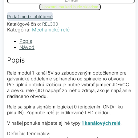
Pridať medzi obľúbené
Katalógové číslo:
REL300
Kategória:
Mechanické relé
Popis
Návod
Popis
Relé modul 1 kanál 5V so zabudovaným optočlenom pre
galvanické oddelenie spínaného od spínacieho obvodu.
Pre úplnú optickú izoláciu je nutné vybrať jumper JD-VCC
a cievku relé (JD) napájať zo iného zdroja, ako je napájanie
riadiaceho obvodu.
Relé sa spína signálom logickej 0 (pripojením GND/- ku
pinu IN). Zopnutie relé je indikované LED diódou.
V našej ponuke nájdete aj iné typy
1 kanálových relé
.
Definície terminálov: