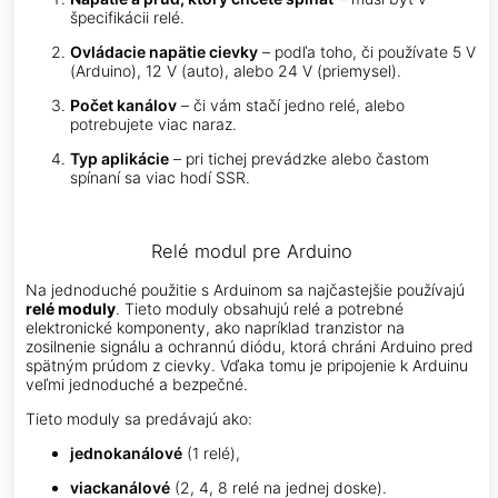
špecifikácii relé.
Ovládacie napätie cievky
– podľa toho, či používate 5 V
(Arduino), 12 V (auto), alebo 24 V (priemysel).
Počet kanálov
– či vám stačí jedno relé, alebo
potrebujete viac naraz.
Typ aplikácie
– pri tichej prevádzke alebo častom
spínaní sa viac hodí SSR.
Relé modul pre Arduino
Na jednoduché použitie s Arduinom sa najčastejšie používajú
relé moduly
. Tieto moduly obsahujú relé a potrebné
elektronické komponenty, ako napríklad tranzistor na
zosilnenie signálu a ochrannú diódu, ktorá chráni Arduino pred
spätným prúdom z cievky. Vďaka tomu je pripojenie k Arduinu
veľmi jednoduché a bezpečné.
Tieto moduly sa predávajú ako:
jednokanálové
(1 relé),
viackanálové
(2, 4, 8 relé na jednej doske).