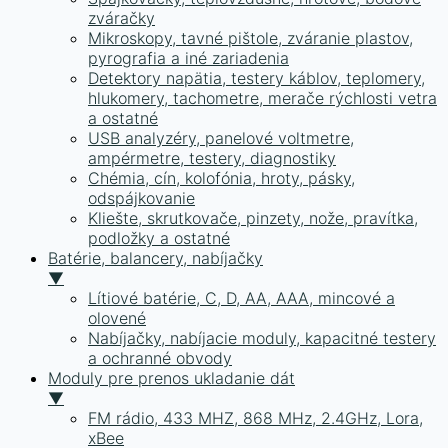
zváračky
Mikroskopy, tavné pištole, zváranie plastov,
pyrografia a iné zariadenia
Detektory napätia, testery káblov, teplomery,
hlukomery, tachometre, merače rýchlosti vetra
a ostatné
USB analyzéry, panelové voltmetre,
ampérmetre, testery, diagnostiky
Chémia, cín, kolofónia, hroty, pásky,
odspájkovanie
Kliešte, skrutkovače, pinzety, nože, pravítka,
podložky a ostatné
Batérie, balancery, nabíjačky
▼
Lítiové batérie, C, D, AA, AAA, mincové a
olovené
Nabíjačky, nabíjacie moduly, kapacitné testery
a ochranné obvody
Moduly pre prenos ukladanie dát
▼
FM rádio, 433 MHZ, 868 MHz, 2.4GHz, Lora,
xBee