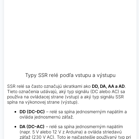
Typy SSR relé podľa vstupu a výstupu
SSR relé sa často označujú skratkami ako
DD, DA, AA a AD
.
Tieto označenia udávajú, aký typ signálu (DC alebo AC) sa
používa na ovládacej strane (vstup) a aký typ signálu SSR
spína na výkonovej strane (výstup).
DD (DC–DC)
– relé sa spína jednosmerným napätím a
ovláda jednosmernú záťaž.
DA (DC–AC)
– relé sa spína jednosmerným napätím
(napr. 5 V alebo 12 V z Arduina) a ovláda striedavú
záťaž (230 V AC). Toto je najčastejšie používaný typ pri