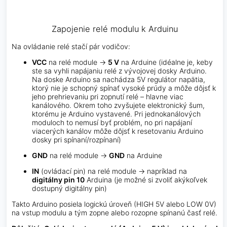
Zapojenie relé modulu k Arduinu
Na ovládanie relé stačí pár vodičov:
VCC
na relé module →
5 V
na Arduine (idéalne je, keby
ste sa vyhli napájaniu relé z vývojovej dosky Arduino.
Na doske Arduino sa nachádza 5V regulátor napätia,
ktorý nie je schopný spínať vysoké prúdy a môže dôjsť k
jeho prehrievaniu pri zopnutí relé – hlavne viac
kanálového. Okrem toho zvyšujete elektronický šum,
ktorému je Arduino vystavené. Pri jednokanálových
moduloch to nemusí byť problém, no pri napájaní
viacerých kanálov môže dôjsť k resetovaniu Arduino
dosky pri spínaní/rozpínaní)
GND
na relé module →
GND
na Arduine
IN
(ovládací pin) na relé module → napríklad na
digitálny pin 10
Arduina (je možné si zvoliť akýkoľvek
dostupný digitálny pin)
Takto Arduino posiela logickú úroveň (HIGH 5V alebo LOW 0V)
na vstup modulu a tým zopne alebo rozopne spínanú časť relé.