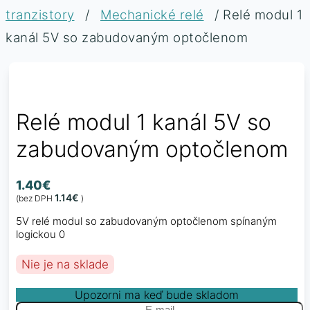
tranzistory
/
Mechanické relé
/ Relé modul 1
kanál 5V so zabudovaným optočlenom
Relé modul 1 kanál 5V so
zabudovaným optočlenom
1.40
€
1.14
€
(bez DPH
)
5V relé modul so zabudovaným optočlenom spínaným
logickou 0
Nie je na sklade
Upozorni ma keď bude skladom