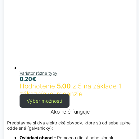
Varistor rôzne typy
0.20
€
Hodnotenie
5.00
z 5 na základe
1
zákazníckej recenzie
Výber možností
Ako relé funguje
Predstavme si dva elektrické obvody, ktoré sú od seba úplne
oddelené (galvanicky):
Ovládací obvod
– Pomocou digitálneho signálu