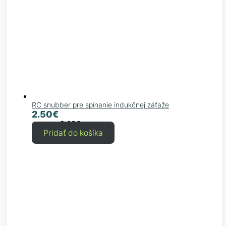
RC snubber pre spínanie indukčnej záťaže
2.50
€
2.03
€
(bez DPH
)
Pridať do košíka