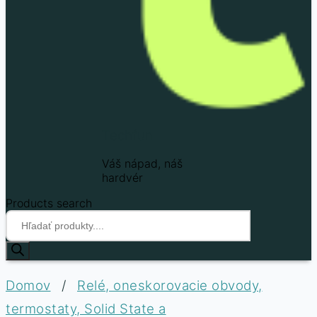
Techfun
Váš nápad, náš
hardvér
Products search
Domov
/
Relé, oneskorovacie obvody,
termostaty, Solid State a