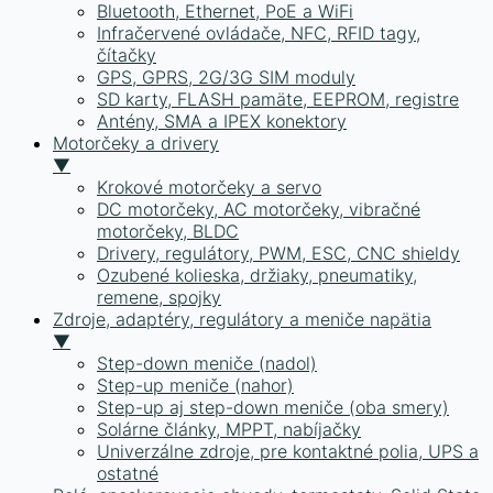
Bluetooth, Ethernet, PoE a WiFi
Infračervené ovládače, NFC, RFID tagy,
čítačky
GPS, GPRS, 2G/3G SIM moduly
SD karty, FLASH pamäte, EEPROM, registre
Antény, SMA a IPEX konektory
Motorčeky a drivery
▼
Krokové motorčeky a servo
DC motorčeky, AC motorčeky, vibračné
motorčeky, BLDC
Drivery, regulátory, PWM, ESC, CNC shieldy
Ozubené kolieska, držiaky, pneumatiky,
remene, spojky
Zdroje, adaptéry, regulátory a meniče napätia
▼
Step-down meniče (nadol)
Step-up meniče (nahor)
Step-up aj step-down meniče (oba smery)
Solárne články, MPPT, nabíjačky
Univerzálne zdroje, pre kontaktné polia, UPS a
ostatné