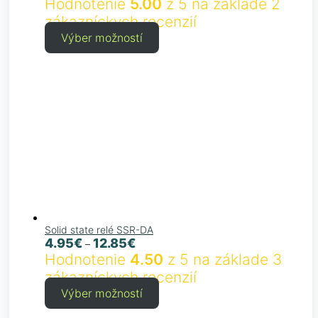
Hodnotenie
5.00
z 5 na základe
2
zákazníckych recenzií
Výber možností
Solid state relé SSR-DA
4.95
€
12.85
€
–
Hodnotenie
4.50
z 5 na základe
3
zákazníckych recenzií
Výber možností