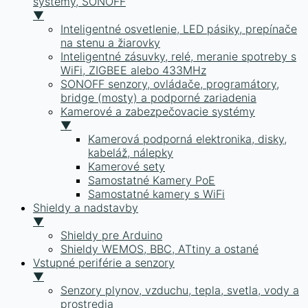
systémy, SONOFF
▼
Inteligentné osvetlenie, LED pásiky, prepínače
na stenu a žiarovky
Inteligentné zásuvky, relé, meranie spotreby s
WiFi, ZIGBEE alebo 433MHz
SONOFF senzory, ovládače, programátory,
bridge (mosty) a podporné zariadenia
Kamerové a zabezpečovacie systémy
▼
Kamerová podporná elektronika, disky,
kabeláž, nálepky
Kamerové sety
Samostatné Kamery PoE
Samostatné kamery s WiFi
Shieldy a nadstavby
▼
Shieldy pre Arduino
Shieldy WEMOS, BBC, ATtiny a ostané
Vstupné periférie a senzory
▼
Senzory plynov, vzduchu, tepla, svetla, vody a
prostredia