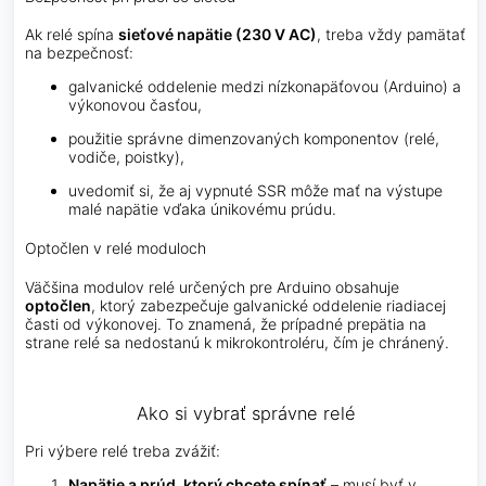
Ak relé spína
sieťové napätie (230 V AC)
, treba vždy pamätať
na bezpečnosť:
galvanické oddelenie medzi nízkonapäťovou (Arduino) a
výkonovou časťou,
použitie správne dimenzovaných komponentov (relé,
vodiče, poistky),
uvedomiť si, že aj vypnuté SSR môže mať na výstupe
malé napätie vďaka únikovému prúdu.
Optočlen v relé moduloch
Väčšina modulov relé určených pre Arduino obsahuje
optočlen
, ktorý zabezpečuje galvanické oddelenie riadiacej
časti od výkonovej. To znamená, že prípadné prepätia na
strane relé sa nedostanú k mikrokontroléru, čím je chránený.
Ako si vybrať správne relé
Pri výbere relé treba zvážiť:
Napätie a prúd, ktorý chcete spínať
– musí byť v