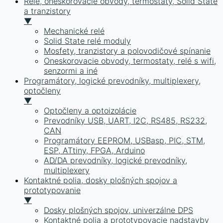
Relé, oneskorovacie obvody, termostaty, Solid State
a tranzistory
▼
Mechanické relé
Solid State relé moduly
Mosfety, tranzistory a polovodičové spínanie
Oneskorovacie obvody, termostaty, relé s wifi,
senzormi a iné
Programátory, logické prevodníky, multiplexery,
optočleny
▼
Optočleny a optoizolácie
Prevodníky USB, UART, I2C, RS485, RS232,
CAN
Programátory EEPROM, USBasp, PIC, STM,
ESP, ATtiny, FPGA, Arduino
AD/DA prevodníky, logické prevodníky,
multiplexery
Kontaktné polia, dosky plošných spojov a
prototypovanie
▼
Dosky plošných spojov, univerzálne DPS
Kontaktné polia a prototypovacie nadstavby