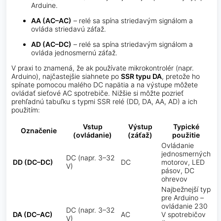
Arduine.
AA (AC–AC)
– relé sa spína striedavým signálom a
ovláda striedavú záťaž.
AD (AC–DC)
– relé sa spína striedavým signálom a
ovláda jednosmernú záťaž.
V praxi to znamená, že ak používate mikrokontrolér (napr.
Arduino), najčastejšie siahnete po
SSR typu DA
, pretože ho
spínate pomocou malého DC napätia a na výstupe môžete
ovládať sieťové AC spotrebiče. Nižšie si môžte pozrieť
prehľadnú tabuľku s typmi SSR relé (DD, DA, AA, AD) a ich
použitím:
Vstup
Výstup
Typické
Označenie
(ovládanie)
(záťaž)
použitie
Ovládanie
jednosmerných
DC (napr. 3–32
DD (DC–DC)
DC
motorov, LED
V)
pásov, DC
ohrevov
Najbežnejší typ
pre Arduino –
ovládanie 230
DC (napr. 3–32
DA (DC–AC)
AC
V spotrebičov
V)