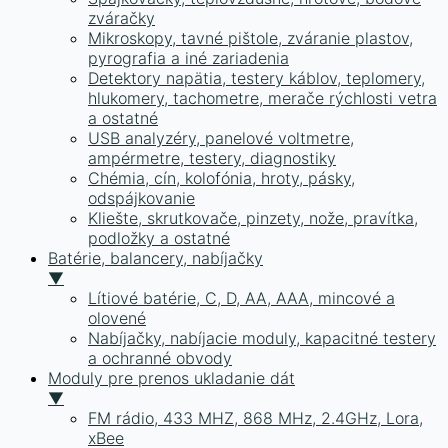
zváračky
Mikroskopy, tavné pištole, zváranie plastov,
pyrografia a iné zariadenia
Detektory napätia, testery káblov, teplomery,
hlukomery, tachometre, merače rýchlosti vetra
a ostatné
USB analyzéry, panelové voltmetre,
ampérmetre, testery, diagnostiky
Chémia, cín, kolofónia, hroty, pásky,
odspájkovanie
Kliešte, skrutkovače, pinzety, nože, pravítka,
podložky a ostatné
Batérie, balancery, nabíjačky
▼
Lítiové batérie, C, D, AA, AAA, mincové a
olovené
Nabíjačky, nabíjacie moduly, kapacitné testery
a ochranné obvody
Moduly pre prenos ukladanie dát
▼
FM rádio, 433 MHZ, 868 MHz, 2.4GHz, Lora,
xBee