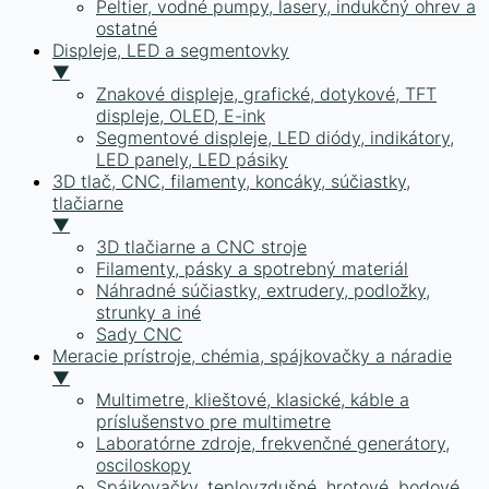
Peltier, vodné pumpy, lasery, indukčný ohrev a
ostatné
Displeje, LED a segmentovky
▼
Znakové displeje, grafické, dotykové, TFT
displeje, OLED, E-ink
Segmentové displeje, LED diódy, indikátory,
LED panely, LED pásiky
3D tlač, CNC, filamenty, koncáky, súčiastky,
tlačiarne
▼
3D tlačiarne a CNC stroje
Filamenty, pásky a spotrebný materiál
Náhradné súčiastky, extrudery, podložky,
strunky a iné
Sady CNC
Meracie prístroje, chémia, spájkovačky a náradie
▼
Multimetre, klieštové, klasické, káble a
príslušenstvo pre multimetre
Laboratórne zdroje, frekvenčné generátory,
osciloskopy
Spájkovačky, teplovzdušné, hrotové, bodové