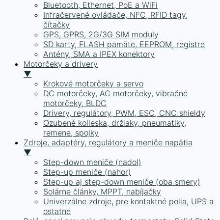
Bluetooth, Ethernet, PoE a WiFi
Infračervené ovládače, NFC, RFID tagy,
čítačky
GPS, GPRS, 2G/3G SIM moduly
SD karty, FLASH pamäte, EEPROM, registre
Antény, SMA a IPEX konektory
Motorčeky a drivery
▼
Krokové motorčeky a servo
DC motorčeky, AC motorčeky, vibračné
motorčeky, BLDC
Drivery, regulátory, PWM, ESC, CNC shieldy
Ozubené kolieska, držiaky, pneumatiky,
remene, spojky
Zdroje, adaptéry, regulátory a meniče napätia
▼
Step-down meniče (nadol)
Step-up meniče (nahor)
Step-up aj step-down meniče (oba smery)
Solárne články, MPPT, nabíjačky
Univerzálne zdroje, pre kontaktné polia, UPS a
ostatné