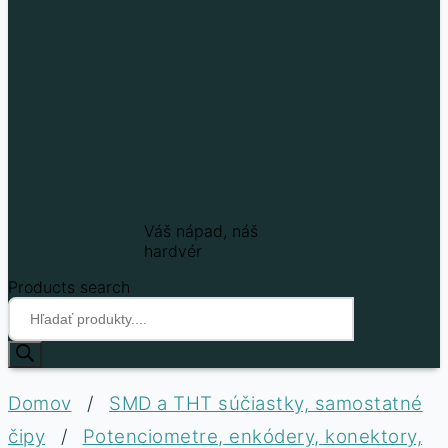
Techfun
Váš nápad, náš
hardvér
Products search
Domov
/
SMD a THT súčiastky, samostatné
čipy
/
Potenciometre, enkódery, konektory,