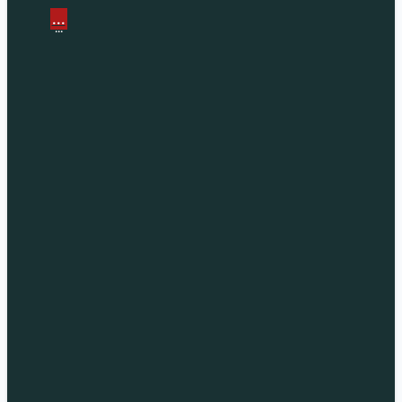
...
...