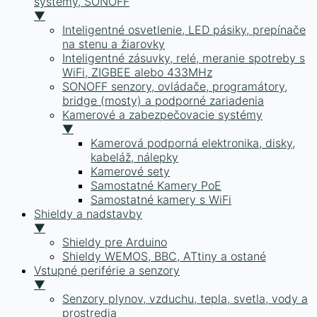
systémy, SONOFF
▼
Inteligentné osvetlenie, LED pásiky, prepínače
na stenu a žiarovky
Inteligentné zásuvky, relé, meranie spotreby s
WiFi, ZIGBEE alebo 433MHz
SONOFF senzory, ovládače, programátory,
bridge (mosty) a podporné zariadenia
Kamerové a zabezpečovacie systémy
▼
Kamerová podporná elektronika, disky,
kabeláž, nálepky
Kamerové sety
Samostatné Kamery PoE
Samostatné kamery s WiFi
Shieldy a nadstavby
▼
Shieldy pre Arduino
Shieldy WEMOS, BBC, ATtiny a ostané
Vstupné periférie a senzory
▼
Senzory plynov, vzduchu, tepla, svetla, vody a
prostredia