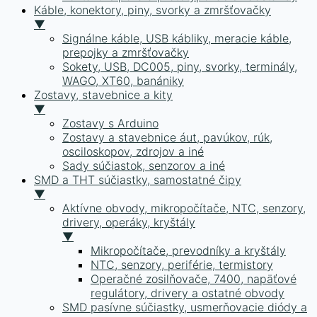
Káble, konektory, piny, svorky a zmršťovačky
▼
Signálne káble, USB kábliky, meracie káble,
prepojky a zmršťovačky
Sokety, USB, DC005, piny, svorky, terminály,
WAGO, XT60, banániky
Zostavy, stavebnice a kity
▼
Zostavy s Arduino
Zostavy a stavebnice áut, pavúkov, rúk,
osciloskopov, zdrojov a iné
Sady súčiastok, senzorov a iné
SMD a THT súčiastky, samostatné čipy
▼
Aktívne obvody, mikropočítače, NTC, senzory,
drivery, operáky, kryštály
▼
Mikropočítače, prevodníky a kryštály
NTC, senzory, periférie, termistory
Operačné zosilňovače, 7400, napäťové
regulátory, drivery a ostatné obvody
SMD pasívne súčiastky, usmerňovacie diódy a