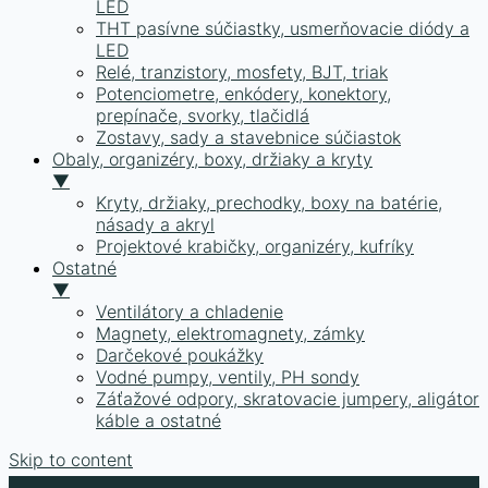
LED
THT pasívne súčiastky, usmerňovacie diódy a
LED
Relé, tranzistory, mosfety, BJT, triak
Potenciometre, enkódery, konektory,
prepínače, svorky, tlačidlá
Zostavy, sady a stavebnice súčiastok
Obaly, organizéry, boxy, držiaky a kryty
▼
Kryty, držiaky, prechodky, boxy na batérie,
násady a akryl
Projektové krabičky, organizéry, kufríky
Ostatné
▼
Ventilátory a chladenie
Magnety, elektromagnety, zámky
Darčekové poukážky
Vodné pumpy, ventily, PH sondy
Záťažové odpory, skratovacie jumpery, aligátor
káble a ostatné
Skip to content