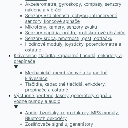
Akcelerometre, gyroskopy, kompasy, senzory
náklonu a vibrácií
Senzory vzdialenosti, pohybu, infračervené
senzory, koncové spínače
Mikrofóny, kamery, senzory zvuku
Senzory napätia, prúdu, protiskratové chrániče
Senzory srdca, hmotnosti, gest, odtlačku
Hodinové moduly, joysticky, potenciometre a
ostatné
Klávesnice, tlačidlá, kapacitné tlačidlá, enkódery a
prepínače
▼
Mechanické, membránové a kapacitné
klávesnice
Tlačidlá, kapacitné tlačidlá, enkódery,
prepínače a ostatné
Výstupné periférie, lasery, generátory signálu,
vodné pumpy a audio
▼
Audio, bzučiaky, reproduktory, MP3 moduly,
Bluetooth dekodéry
Zosilňovače signálu, generátory