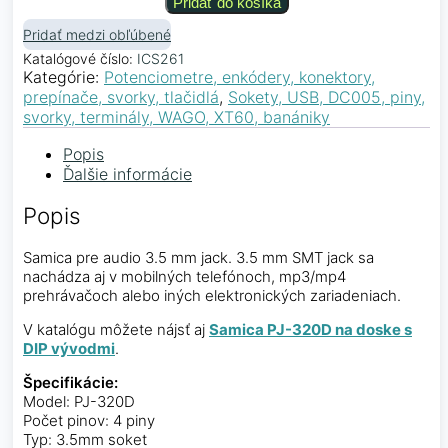
Pridať do košíka
Pridať medzi obľúbené
Katalógové číslo:
ICS261
Kategórie:
Potenciometre, enkódery, konektory,
prepínače, svorky, tlačidlá
,
Sokety, USB, DC005, piny,
svorky, terminály, WAGO, XT60, banániky
Popis
Ďalšie informácie
Popis
Samica pre audio 3.5 mm jack. 3.5 mm SMT jack sa
nachádza aj v mobilných telefónoch, mp3/mp4
prehrávačoch alebo iných elektronických zariadeniach.
V katalógu môžete nájsť aj
Samica PJ-320D na doske s
DIP vývodmi
.
Špecifikácie:
Model: PJ-320D
Počet pinov: 4 piny
Typ: 3.5mm soket