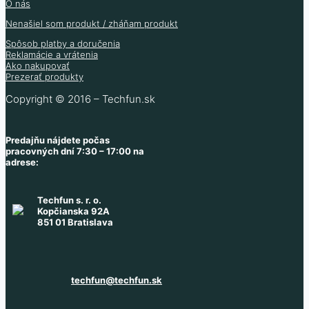
O nás
Nenašiel som produkt / zháňam produkt
Spôsob platby a doručenia
Reklamácie a vrátenia
Ako nakupovať
Prezerať produkty
Copyright © 2016 – Techfun.sk
Predajňu nájdete počas
pracovných dní 7:30 – 17:00 na
adrese:
Techfun s. r. o.
Kopčianska 92A
851 01 Bratislava
techfun@techfun.sk