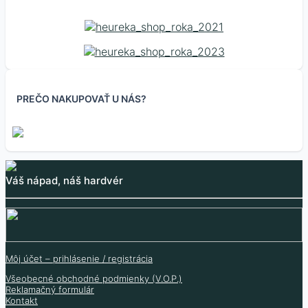
PREČO NAKUPOVAŤ U NÁS?
Piny 40 kusov FEMALE
Svorka 5mm rôzne
Jack pre 9V batériu
Arduino Nano terminal
2.54 mm 1 riadok
typy
shield
Váš nápad, náš hardvér
0.50
€
0.20
€
0.20
€
0.41
€
(bez DPH
)
1.90
€
0.16
€
(bez DPH
)
1.54
€
(bez DPH
)
Skladom viac typov
Skladom 158 ks
Skladom 902 ks
Nie je skladom
Môj účet – prihlásenie / registrácia
Viac informácií
Všeobecné obchodné podmienky (V.O.P.)
Viac informácií
Reklamačný formulár
Kontakt