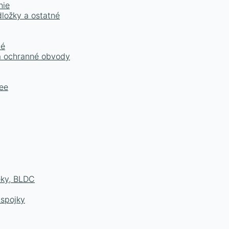
nie
dložky a ostatné
né
 a ochranné obvody
ee
eky, BLDC
 spojky