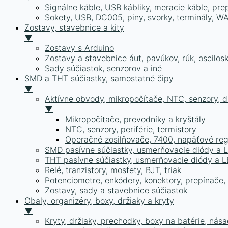
Signálne káble, USB kábliky, meracie káble, pr
Sokety, USB, DC005, piny, svorky, terminály, 
Zostavy, stavebnice a kity
▼
Zostavy s Arduino
Zostavy a stavebnice áut, pavúkov, rúk, oscilosk
Sady súčiastok, senzorov a iné
SMD a THT súčiastky, samostatné čipy
▼
Aktívne obvody, mikropočítače, NTC, senzory, dr
▼
Mikropočítače, prevodníky a kryštály
NTC, senzory, periférie, termistory
Operačné zosilňovače, 7400, napäťové reg
SMD pasívne súčiastky, usmerňovacie diódy a 
THT pasívne súčiastky, usmerňovacie diódy a 
Relé, tranzistory, mosfety, BJT, triak
Potenciometre, enkódery, konektory, prepínače, s
Zostavy, sady a stavebnice súčiastok
Obaly, organizéry, boxy, držiaky a kryty
▼
Kryty, držiaky, prechodky, boxy na batérie, nása