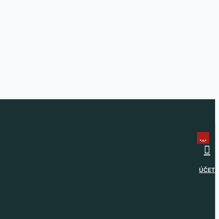
...
...
ÚČET