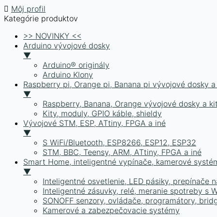
Môj profil
Kategórie produktov
>> NOVINKY <<
Arduino vývojové dosky
▼
Arduino® originály
Arduino Klony
Raspberry pi, Orange pi, Banana pi vývojové dosky 
▼
Raspberry, Banana, Orange vývojové dosky a ki
Kity, moduly, GPIO káble, shieldy
Vývojové STM, ESP, ATtiny, FPGA a iné
▼
S WiFi/Bluetooth, ESP8266, ESP12, ESP32
STM, BBC, Teensy, ARM, ATtiny, FPGA a iné
Smart Home, inteligentné vypínače, kamerové syst
▼
Inteligentné osvetlenie, LED pásiky, prepínače n
Inteligentné zásuvky, relé, meranie spotreby s
SONOFF senzory, ovládače, programátory, bridg
Kamerové a zabezpečovacie systémy