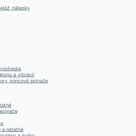
eláž, nálepky
prostredia
lonu a vibrácií
zory, koncové spínače
tatné
repínače
ce
e a ostatné
é pumpy a audio