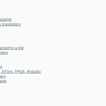
ostatné
 tranzistory
senzormi a iné
členy
N
 ATtiny, FPGA, Arduino
xery
anie