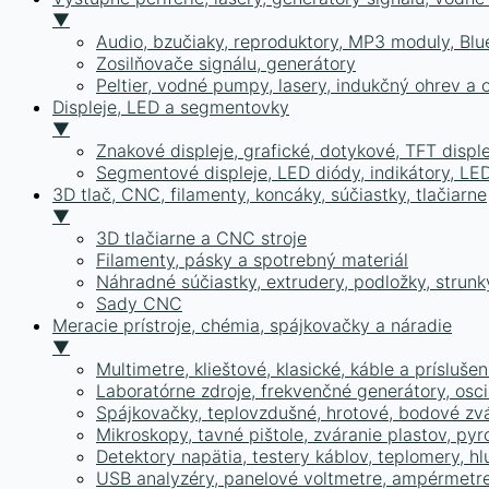
▼
Audio, bzučiaky, reproduktory, MP3 moduly, Bl
Zosilňovače signálu, generátory
Peltier, vodné pumpy, lasery, indukčný ohrev a 
Displeje, LED a segmentovky
▼
Znakové displeje, grafické, dotykové, TFT disple
Segmentové displeje, LED diódy, indikátory, LE
3D tlač, CNC, filamenty, koncáky, súčiastky, tlačiarne
▼
3D tlačiarne a CNC stroje
Filamenty, pásky a spotrebný materiál
Náhradné súčiastky, extrudery, podložky, strunk
Sady CNC
Meracie prístroje, chémia, spájkovačky a náradie
▼
Multimetre, klieštové, klasické, káble a prísluš
Laboratórne zdroje, frekvenčné generátory, osc
Spájkovačky, teplovzdušné, hrotové, bodové zv
Mikroskopy, tavné pištole, zváranie plastov, pyr
Detektory napätia, testery káblov, teplomery, h
USB analyzéry, panelové voltmetre, ampérmetre,