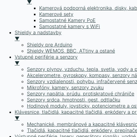
▼
Kamerová podporná elektronika, disky, kab
Kamerové sety
Samostatné Kamery PoE
Samostatné kamery s WiFi
Shieldy a nadstavby
▼
Shieldy pre Arduino
Shieldy WEMOS, BBC, ATtiny a ostané
Vstupné periférie a senzory
▼
Senzory plynov, vzduchu, tepla, svetla, vody a 
Akcelerometre, gyroskopy, kompasy, senzory nák
Senzory vzdialenosti, pohybu, infračervené sen
Mikrofóny, kamery, senzory zvuku
Senzory napätia, prúdu, protiskratové chrániče
Senzory srdca, hmotnosti, gest, odtlačku
Hodinové moduly, joysticky, potenciometre a os
Klávesnice, tlačidlá, kapacitné tlačidlá, enkódery a p
▼
Mechanické, membránové a kapacitné klávesni
Tlačidlá, kapacitné tlačidlá, enkódery, prepínač
Výstupné periférie, lasery, generátory signálu, vodn