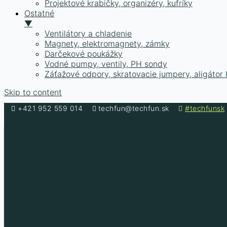
Projektové krabičky, organizéry, kufríky
Ostatné
▼
Ventilátory a chladenie
Magnety, elektromagnety, zámky
Darčekové poukážky
Vodné pumpy, ventily, PH sondy
Záťažové odpory, skratovacie jumpery, aligátor 
Skip to content
+421 952 559 014
techfun@techfun.sk
#techfunsk