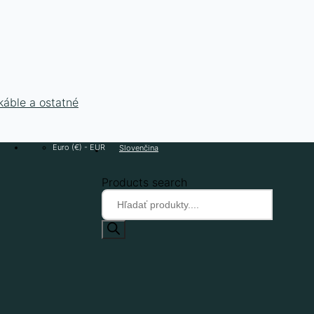
káble a ostatné
Euro (€) - EUR
Slovenčina
Products search