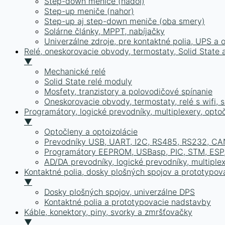
Step-down meniče (nadol)
Step-up meniče (nahor)
Step-up aj step-down meniče (oba smery)
Solárne články, MPPT, nabíjačky
Univerzálne zdroje, pre kontaktné polia, UPS a 
Relé, oneskorovacie obvody, termostaty, Solid State a
▼
Mechanické relé
Solid State relé moduly
Mosfety, tranzistory a polovodičové spínanie
Oneskorovacie obvody, termostaty, relé s wifi, 
Programátory, logické prevodníky, multiplexery, opto
▼
Optočleny a optoizolácie
Prevodníky USB, UART, I2C, RS485, RS232, CA
Programátory EEPROM, USBasp, PIC, STM, ESP,
AD/DA prevodníky, logické prevodníky, multiple
Kontaktné polia, dosky plošných spojov a prototypov
▼
Dosky plošných spojov, univerzálne DPS
Kontaktné polia a prototypovacie nadstavby
Káble, konektory, piny, svorky a zmršťovačky
▼