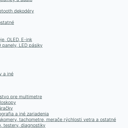
uetooth dekodéry
ostatné
je, OLED, E-ink
D panely, LED pásiky
y a iné
enstvo pre multimetre
iloskopy
áračky
ografia a iné zariadenia
lukomery, tachometre, merače rýchlosti vetra a ostatné
 testery, diagnostiky