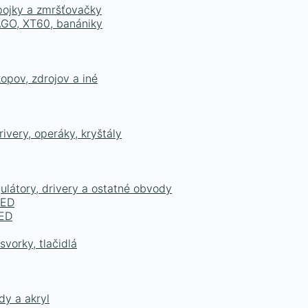
epojky a zmršťovačky
WAGO, XT60, banániky
opov, zdrojov a iné
ivery, operáky, kryštály
ulátory, drivery a ostatné obvody
LED
LED
vorky, tlačidlá
dy a akryl