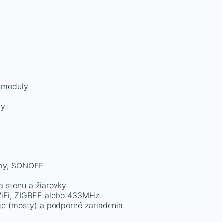
a moduly
ty
émy, SONOFF
a stenu a žiarovky
 WiFi, ZIGBEE alebo 433MHz
e (mosty) a podporné zariadenia