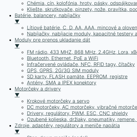
Chémia, cín, kolofónia, hroty, pásky, odspájkova
Kliešte, skrutkovače, pinzety, nože, pravítka, po
Batérie, balancery, nabíjačky
▼
Lítiové batérie, C, D, AA, AAA, mincové a olove
Nabíjačky, nabíjacie moduly, kapacitné testery
Moduly pre prenos ukladanie dát
▼
FM rádio, 433 MHZ, 868 MHz, 2.4GHz, Lora, xB
Bluetooth, Ethernet, PoE a WiFi
Infračervené ovládače, NFC, RFID tagy, čítačky
GPS, GPRS, 2G/3G SIM moduly
SD karty, FLASH pamäte, EEPROM, registre
Antény, SMA a IPEX konektory
Motorčeky a drivery
▼
Krokové motorčeky a servo
DC motorčeky, AC motorčeky, vibračné motorč
Drivery, regulátory, PWM, ESC, CNC shieldy
Ozubené kolieska, držiaky, pneumatiky, remene,
Zdroje, adaptéry, regulátory a meniče napätia
▼