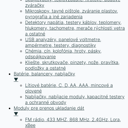
zváračky
Mikroskopy, tavné pištole, zváranie plastov,
pyrografia a iné zariadenia
Detektory napätia, testery káblov, teplomery,
hlukomery, tachometre, merače rýchlosti vetra
a ostatné
USB analyzéry, panelové voltmetre,
ampérmetre, testery, diagnostiky
Chémia, cín, kolofónia, hroty, pásky,
odspájkovanie
Kliešte, skrutkovače, pinzety, nože, pravítka,
podložky a ostatné
Batérie, balancery, nabíjačky
▼
Lítiové batérie, C, D, AA, AAA, mincové a
olovené
Nabíjačky, nabíjacie moduly, kapacitné testery
a ochranné obvody
Moduly pre prenos ukladanie dát
▼
FM rádio, 433 MHZ, 868 MHz, 2.4GHz, Lora,
xBee