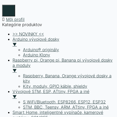
Môj profil
Kategórie produktov
>> NOVINKY <<
Arduino vývojové dosky
▼
Arduino® originály
Arduino Klony
Raspberry pi, Orange pi, Banana pi vývojové dosky
a moduly
▼
Raspberry, Banana, Orange vývojové dosky a
kity
Kity, moduly, GPIO káble, shieldy
Vývojové STM, ESP, ATtiny, FPGA a iné
▼
S WiFi/Bluetooth, ESP8266, ESP12, ESP32
STM, BBC, Teensy, ARM, ATtiny, FPGA a iné
Smart Home, inteligentné vypínače, kamerové