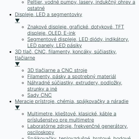
Peltier, vodné pumpy, lasery, indukčný ohrev a
ostatné
Displeje, LED a segmentovky
▼
Znakové displeje, grafické, dotykové, TFT
displeje, OLED, E-ink
Segmentové displeje, LED diódy, indikátory,
LED panely, LED pásiky
3D tlač, CNC, filamenty, koncáky, súčiastky,
tlačiarne
▼
3D tlačiarne a CNC stroje
Filamenty, pásky a spotrebný materiál
Náhradné súčiastky, extrudery, podložky,
strunky a iné
Sady CNC
Meracie prístroje, chémia, spájkovačky a náradie
▼
Multimetre, klieštové, klasické, káble a
príslušenstvo pre multimetre
Laboratórne zdroje, frekvenčné generátory,
osciloskopy
Spájkovačky, teplovzdušné, hrotové, bodové