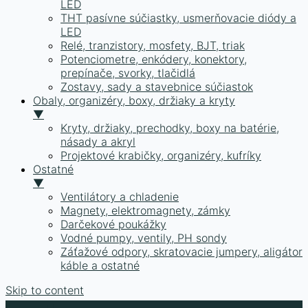
LED
THT pasívne súčiastky, usmerňovacie diódy a
LED
Relé, tranzistory, mosfety, BJT, triak
Potenciometre, enkódery, konektory,
prepínače, svorky, tlačidlá
Zostavy, sady a stavebnice súčiastok
Obaly, organizéry, boxy, držiaky a kryty
▼
Kryty, držiaky, prechodky, boxy na batérie,
násady a akryl
Projektové krabičky, organizéry, kufríky
Ostatné
▼
Ventilátory a chladenie
Magnety, elektromagnety, zámky
Darčekové poukážky
Vodné pumpy, ventily, PH sondy
Záťažové odpory, skratovacie jumpery, aligátor
káble a ostatné
Skip to content