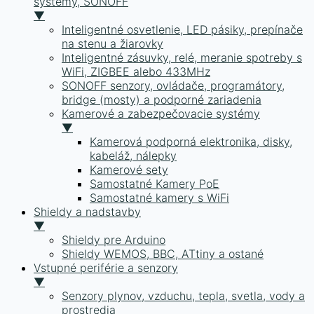
systémy, SONOFF
▼
Inteligentné osvetlenie, LED pásiky, prepínače
na stenu a žiarovky
Inteligentné zásuvky, relé, meranie spotreby s
WiFi, ZIGBEE alebo 433MHz
SONOFF senzory, ovládače, programátory,
bridge (mosty) a podporné zariadenia
Kamerové a zabezpečovacie systémy
▼
Kamerová podporná elektronika, disky,
kabeláž, nálepky
Kamerové sety
Samostatné Kamery PoE
Samostatné kamery s WiFi
Shieldy a nadstavby
▼
Shieldy pre Arduino
Shieldy WEMOS, BBC, ATtiny a ostané
Vstupné periférie a senzory
▼
Senzory plynov, vzduchu, tepla, svetla, vody a
prostredia