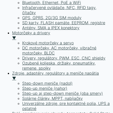
Bluetooth, Ethernet, PoE a WiFi
Infračervené ovládače, NFC, RFID tagy,
čítačky
GPS, GPRS, 2G/3G SIM moduly
SD karty, FLASH pamäte, EEPROM, registre
Antény, SMA a IPEX konektory
Motorčeky a drivery
▼
Krokové motorčeky a servo
DC motorčeky, AC motorčeky, vibračné
motorčeky, BLDC
Drivery, regulátory, PWM, ESC, CNC shieldy
Ozubené kolieska, držiaky, pneumatiky,
remene, spojky
Zdroje, adaptéry, regulátory a meniče napätia
▼
Step-down meniče (nadol)
Step-up meniče (nahor)
Step-up aj step-down meniče (oba smery)
Solárne články, MPPT, nabíjačky
Univerzálne zdroje, pre kontaktné polia, UPS a
ostatné