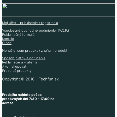
0.20
€
0.93
€
(bez DPH
)
0.50
€
0.16
€
(bez DPH
)
0.41
€
(bez DPH
)
Skladom viac typov
Skladom 60 ks
Skladom 430 ks
Viac informácií
Skladom 342 ks
Môj účet – prihlásenie / registrácia
Všeobecné obchodné podmienky (V.O.P.)
Reklamačný formulár
Kontakt
O nás
Nenašiel som produkt / zháňam produkt
Spôsob platby a doručenia
Reklamácie a vrátenia
Ako nakupovať
Prezerať produkty
Copyright © 2016 – Techfun.sk
Predajňu nájdete počas
pracovných dní 7:30 – 17:00 na
adrese: