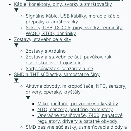
Káble, konektory, piny, svorky a zmršťovačky
▼
Signálne káble, USB kábliky, meracie káble,
prepojky a zmršťovačky
Sokety, USB, DC005, piny, svorky, terminály,
WAGO, XT60, banániky
Zostavy, stavebnice a kity
▼
Zostavy s Arduino
Zostavy a stavebnice áut, pavúkov, rúk,
osciloskopov, zdrojov a iné
Sady súčiastok, senzorov a iné
SMD a THT súčiastky, samostatné čipy
▼
Aktívne obvody, mikropočítače, NTC, senzory,
drivery, operáky, kryštály
▼
Mikropočítače, prevodníky a kryštály
NTC, senzory, periférie, termistory
Operačné zosilňovače, 7400, napäťové
regulátory, drivery a ostatné obvody
SMD pasívne súčiastky, usmerňovacie diódy a