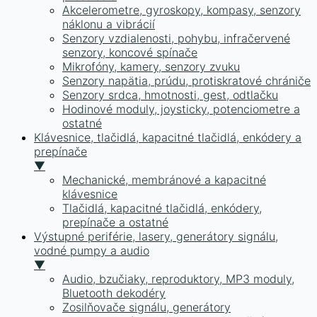
Akcelerometre, gyroskopy, kompasy, senzory
náklonu a vibrácií
Senzory vzdialenosti, pohybu, infračervené
senzory, koncové spínače
Mikrofóny, kamery, senzory zvuku
Senzory napätia, prúdu, protiskratové chrániče
Senzory srdca, hmotnosti, gest, odtlačku
Hodinové moduly, joysticky, potenciometre a
ostatné
Klávesnice, tlačidlá, kapacitné tlačidlá, enkódery a
prepínače
▼
Mechanické, membránové a kapacitné
klávesnice
Tlačidlá, kapacitné tlačidlá, enkódery,
prepínače a ostatné
Výstupné periférie, lasery, generátory signálu,
vodné pumpy a audio
▼
Audio, bzučiaky, reproduktory, MP3 moduly,
Bluetooth dekodéry
Zosilňovače signálu, generátory