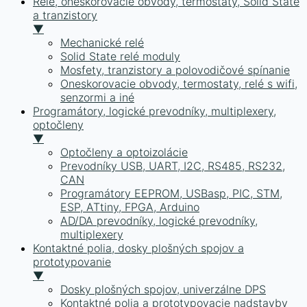
Relé, oneskorovacie obvody, termostaty, Solid State
a tranzistory
▼
Mechanické relé
Solid State relé moduly
Mosfety, tranzistory a polovodičové spínanie
Oneskorovacie obvody, termostaty, relé s wifi,
senzormi a iné
Programátory, logické prevodníky, multiplexery,
optočleny
▼
Optočleny a optoizolácie
Prevodníky USB, UART, I2C, RS485, RS232,
CAN
Programátory EEPROM, USBasp, PIC, STM,
ESP, ATtiny, FPGA, Arduino
AD/DA prevodníky, logické prevodníky,
multiplexery
Kontaktné polia, dosky plošných spojov a
prototypovanie
▼
Dosky plošných spojov, univerzálne DPS
Kontaktné polia a prototypovacie nadstavby