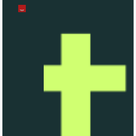
...
...