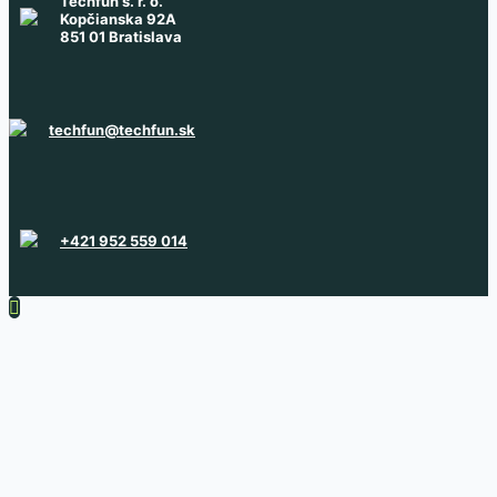
Techfun s. r. o.
Kopčianska 92A
851 01 Bratislava
techfun@techfun.sk
+421 952 559 014