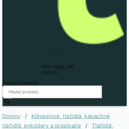
Techfun
Váš nápad, náš
hardvér
Products search
Domov
/
Klávesnice, tlačidlá, kapacitné
tlačidlá, enkódery a prepínače
/
Tlačidlá,