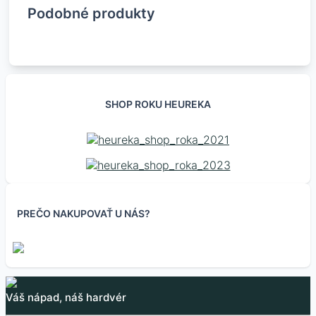
Podobné produkty
SHOP ROKU HEUREKA
PREČO NAKUPOVAŤ U NÁS?
Prepojky s vypínačom
Dvojpolohový THT
Rotačný enkóder
Kovový trojpolohový
mikroprepínač
prepínač MTS-103
Váš nápad, náš hardvér
0.20
€
0.30
€
–
1.15
€