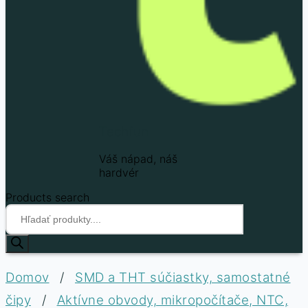
Techfun
Váš nápad, náš
hardvér
Products search
Domov
/
SMD a THT súčiastky, samostatné
čipy
/
Aktívne obvody, mikropočítače, NTC,