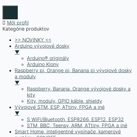
Môj profil
Kategórie produktov
>> NOVINKY <<
Arduino vývojové dosky
▼
Arduino® originály
Arduino Klony
Raspberry pi, Orange pi, Banana pi vývojové dosky
a moduly
▼
Raspberry, Banana, Orange vývojové dosky a
kity
Kity, moduly, GPIO káble, shieldy
Vývojové STM, ESP, ATtiny, FPGA a iné
▼
S WiFi/Bluetooth, ESP8266, ESP12, ESP32
STM, BBC, Teensy, ARM, ATtiny, FPGA a iné
Smart Home, inteligentné vypínače, kamerové