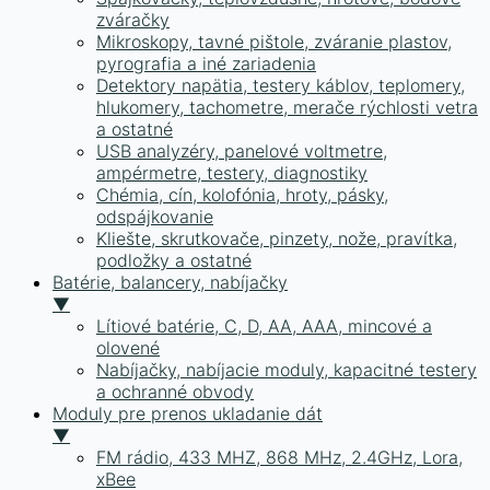
zváračky
Mikroskopy, tavné pištole, zváranie plastov,
pyrografia a iné zariadenia
Detektory napätia, testery káblov, teplomery,
hlukomery, tachometre, merače rýchlosti vetra
a ostatné
USB analyzéry, panelové voltmetre,
ampérmetre, testery, diagnostiky
Chémia, cín, kolofónia, hroty, pásky,
odspájkovanie
Kliešte, skrutkovače, pinzety, nože, pravítka,
podložky a ostatné
Batérie, balancery, nabíjačky
▼
Lítiové batérie, C, D, AA, AAA, mincové a
olovené
Nabíjačky, nabíjacie moduly, kapacitné testery
a ochranné obvody
Moduly pre prenos ukladanie dát
▼
FM rádio, 433 MHZ, 868 MHz, 2.4GHz, Lora,
xBee