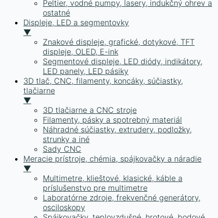
Peltier, vodné pumpy, lasery, indukčný ohrev a
ostatné
Displeje, LED a segmentovky
▼
Znakové displeje, grafické, dotykové, TFT
displeje, OLED, E-ink
Segmentové displeje, LED diódy, indikátory,
LED panely, LED pásiky
3D tlač, CNC, filamenty, koncáky, súčiastky,
tlačiarne
▼
3D tlačiarne a CNC stroje
Filamenty, pásky a spotrebný materiál
Náhradné súčiastky, extrudery, podložky,
strunky a iné
Sady CNC
Meracie prístroje, chémia, spájkovačky a náradie
▼
Multimetre, klieštové, klasické, káble a
príslušenstvo pre multimetre
Laboratórne zdroje, frekvenčné generátory,
osciloskopy
Spájkovačky, teplovzdušné, hrotové, bodové