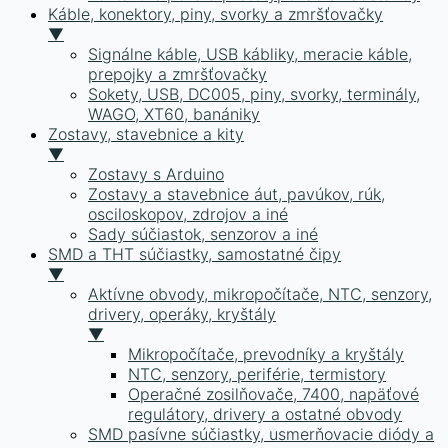
Káble, konektory, piny, svorky a zmršťovačky
▼
Signálne káble, USB kábliky, meracie káble,
prepojky a zmršťovačky
Sokety, USB, DC005, piny, svorky, terminály,
WAGO, XT60, banániky
Zostavy, stavebnice a kity
▼
Zostavy s Arduino
Zostavy a stavebnice áut, pavúkov, rúk,
osciloskopov, zdrojov a iné
Sady súčiastok, senzorov a iné
SMD a THT súčiastky, samostatné čipy
▼
Aktívne obvody, mikropočítače, NTC, senzory,
drivery, operáky, kryštály
▼
Mikropočítače, prevodníky a kryštály
NTC, senzory, periférie, termistory
Operačné zosilňovače, 7400, napäťové
regulátory, drivery a ostatné obvody
SMD pasívne súčiastky, usmerňovacie diódy a