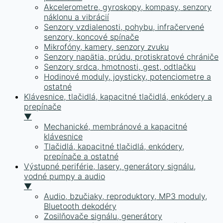
Akcelerometre, gyroskopy, kompasy, senzory
náklonu a vibrácií
Senzory vzdialenosti, pohybu, infračervené
senzory, koncové spínače
Mikrofóny, kamery, senzory zvuku
Senzory napätia, prúdu, protiskratové chrániče
Senzory srdca, hmotnosti, gest, odtlačku
Hodinové moduly, joysticky, potenciometre a
ostatné
Klávesnice, tlačidlá, kapacitné tlačidlá, enkódery a
prepínače
▼
Mechanické, membránové a kapacitné
klávesnice
Tlačidlá, kapacitné tlačidlá, enkódery,
prepínače a ostatné
Výstupné periférie, lasery, generátory signálu,
vodné pumpy a audio
▼
Audio, bzučiaky, reproduktory, MP3 moduly,
Bluetooth dekodéry
Zosilňovače signálu, generátory