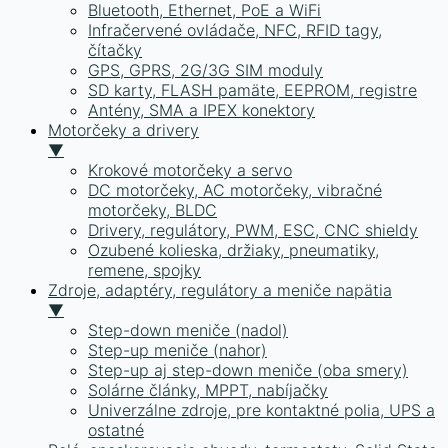
Bluetooth, Ethernet, PoE a WiFi
Infračervené ovládače, NFC, RFID tagy,
čítačky
GPS, GPRS, 2G/3G SIM moduly
SD karty, FLASH pamäte, EEPROM, registre
Antény, SMA a IPEX konektory
Motorčeky a drivery
▼
Krokové motorčeky a servo
DC motorčeky, AC motorčeky, vibračné
motorčeky, BLDC
Drivery, regulátory, PWM, ESC, CNC shieldy
Ozubené kolieska, držiaky, pneumatiky,
remene, spojky
Zdroje, adaptéry, regulátory a meniče napätia
▼
Step-down meniče (nadol)
Step-up meniče (nahor)
Step-up aj step-down meniče (oba smery)
Solárne články, MPPT, nabíjačky
Univerzálne zdroje, pre kontaktné polia, UPS a
ostatné