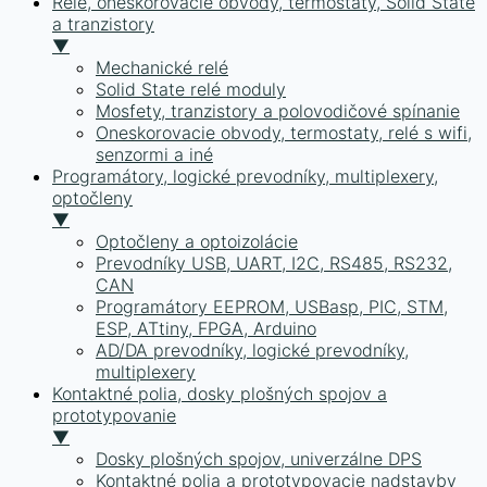
Relé, oneskorovacie obvody, termostaty, Solid State
a tranzistory
▼
Mechanické relé
Solid State relé moduly
Mosfety, tranzistory a polovodičové spínanie
Oneskorovacie obvody, termostaty, relé s wifi,
senzormi a iné
Programátory, logické prevodníky, multiplexery,
optočleny
▼
Optočleny a optoizolácie
Prevodníky USB, UART, I2C, RS485, RS232,
CAN
Programátory EEPROM, USBasp, PIC, STM,
ESP, ATtiny, FPGA, Arduino
AD/DA prevodníky, logické prevodníky,
multiplexery
Kontaktné polia, dosky plošných spojov a
prototypovanie
▼
Dosky plošných spojov, univerzálne DPS
Kontaktné polia a prototypovacie nadstavby