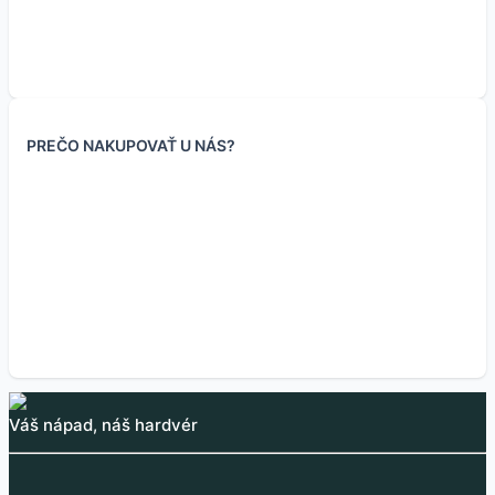
TL072CP operačný
Čítač CD4017BE
SMD motor driver
TL061CP operačný
zosilňovač s 2 kanálmi
dekadický
L9110S 800mA
zosilňovač 1 kanál
JFET, 3 MHz
PREČO NAKUPOVAŤ U NÁS?
1MHz
0.30
€
0.50
€
0.24
€
0.30
€
(bez DPH
)
0.41
€
(bez DPH
)
0.30
€
0.24
€
(bez DPH
)
0.24
€
(bez DPH
)
Skladom 94 ks
Skladom 287 ks
Skladom 40 ks
Skladom 157 ks
Váš nápad, náš hardvér