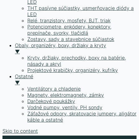
LED
THT pasívne súčiastky, usmerňovacie diódy a
LED
Relé, tranzistory, mosfety, BJT, triak
Potenciometre, enkódery, konektory,
prepínače, svorky, tlačidlá
Zostavy, sady a stavebnice súčiastok
Obaly, organizéry, boxy, držiaky a kryty
▼
Kryty, držiaky, prechodky, boxy na batérie,
násady a akryl
Projektové krabičky, organizéry, kufríky
Ostatné
▼
Ventilátory a chladenie
Magnety, elektromagnety, zámky
Darčekové poukážky
Vodné pumpy, ventily, PH sondy
Záťažové odpory, skratovacie jumpery, aligátor
káble a ostatné
Skip to content