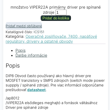
množstvo VIPER22A primárny driver pre spínané
zdroje
Pridať do košíka
Pridať medzi obľúbené
Katalógové číslo:
ICS151
Kategória:
Operačné zosilňovače, 7400, napäťové
regulátory, drivery a ostatné obvody
Popis
Ďalšie informácie
Popis
DIP8 Obvod často používaný ako hlavný driver pre
MOSFET tranzistory v SMPS zdrojoch (switch mode power
suppply / spínané zdroje). Pre viac informácií odporúčame
preštudovať
datasheet
.
/ap8012
/VIPER22A elsődleges meghajtó a források váltásához
Driver pre spínané zdroje