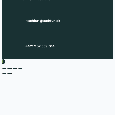
techfun@techfun.sk
+421 952 559 014