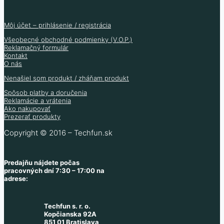
Môj účet – prihlásenie / registrácia
Všeobecné obchodné podmienky (V.O.P.)
Reklamačný formulár
Kontakt
O nás
Nenašiel som produkt / zháňam produkt
Spôsob platby a doručenia
Reklamácie a vrátenia
Ako nakupovať
Prezerať produkty
Copyright © 2016 – Techfun.sk
Predajňu nájdete počas
pracovných dní 7:30 – 17:00 na
adrese:
Techfun s. r. o.
Kopčianska 92A
851 01 Bratislava