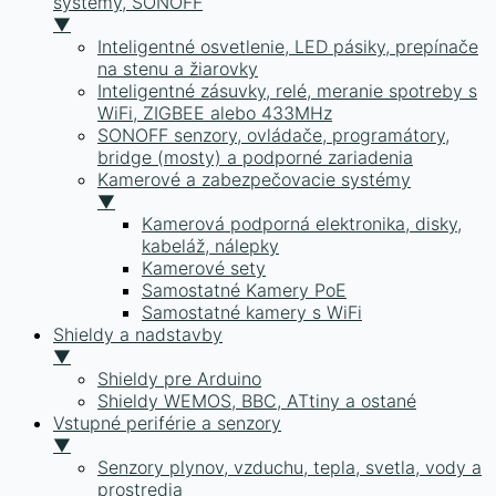
systémy, SONOFF
▼
Inteligentné osvetlenie, LED pásiky, prepínače
na stenu a žiarovky
Inteligentné zásuvky, relé, meranie spotreby s
WiFi, ZIGBEE alebo 433MHz
SONOFF senzory, ovládače, programátory,
bridge (mosty) a podporné zariadenia
Kamerové a zabezpečovacie systémy
▼
Kamerová podporná elektronika, disky,
kabeláž, nálepky
Kamerové sety
Samostatné Kamery PoE
Samostatné kamery s WiFi
Shieldy a nadstavby
▼
Shieldy pre Arduino
Shieldy WEMOS, BBC, ATtiny a ostané
Vstupné periférie a senzory
▼
Senzory plynov, vzduchu, tepla, svetla, vody a
prostredia