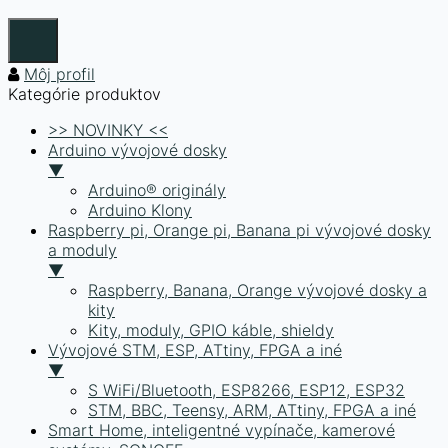
Môj profil
Kategórie produktov
>> NOVINKY <<
Arduino vývojové dosky
▼
Arduino® originály
Arduino Klony
Raspberry pi, Orange pi, Banana pi vývojové dosky
a moduly
▼
Raspberry, Banana, Orange vývojové dosky a
kity
Kity, moduly, GPIO káble, shieldy
Vývojové STM, ESP, ATtiny, FPGA a iné
▼
S WiFi/Bluetooth, ESP8266, ESP12, ESP32
STM, BBC, Teensy, ARM, ATtiny, FPGA a iné
Smart Home, inteligentné vypínače, kamerové