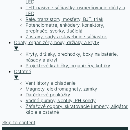
LED
THT pasívne súčiastky, usmerňovacie diódy a
LED
Relé, tranzistory, mosfety, BJT, triak
Potenciometre, enkódery, konektory,
prepínače, svorky, tlačidlá
Zostavy, sady a stavebnice súčiastok
Obaly, organizéry, boxy, držiaky a kryty
▼
Kryty, držiaky, prechodky, boxy na batérie,
násady a akryl
Projektové krabičky, organizéry, kufríky
Ostatné
▼
Ventilátory a chladenie
Magnety, elektromagnety, zámky
Darčekové poukážky
Vodné pumpy, ventily, PH sondy
Záťažové odpory, skratovacie jumpery, aligátor
káble a ostatné
Skip to content