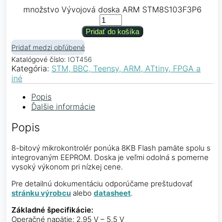
množstvo Vývojová doska ARM STM8S103F3P6
Pridať do košíka
Pridať medzi obľúbené
Katalógové číslo:
IOT456
Kategória:
STM, BBC, Teensy, ARM, ATtiny, FPGA a
iné
Popis
Ďalšie informácie
Popis
8-bitový mikrokontrolér ponúka 8KB Flash pamäte spolu s
integrovaným EEPROM. Doska je veľmi odolná s pomerne
vysoký výkonom pri nízkej cene.
Pre detailnú dokumentáciu odporúčame preštudovať
stránku výrobcu
alebo
datasheet
.
Základné špecifikácie:
Operačné napätie: 2.95 V – 5.5 V