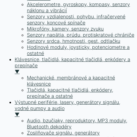
Akcelerometre, gyroskopy, kompasy, senzory
náklonu a vibrácií
Senzory vzdialenosti, pohybu, infračervené
senzory, koncové spínače
Mikrofóny, kamery, senzory zvuku
Senzory napätia, prúdu, protiskratové chrániče
Senzory srdca, hmotnosti, gest, odtlačku
Hodinové moduly, joysticky, potenciometre a
ostatné
Klávesnice, tlačidlá, kapacitné tlačidlá, enkódery a
prepínače
▼
Mechanické, membránové a kapacitné
klávesnice
Tlačidlá, kapacitné tlačidlá, enkódery,
prepínače a ostatné
Výstupné periférie, lasery, generátory signálu,
vodné pumpy a audio
▼
Audio, bzučiaky, reproduktory, MP3 moduly,
Bluetooth dekodéry
Zosilňovače signálu, generátory