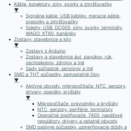
Káble, konektory, piny, svorky a zmršťovačky
▼
Signálne káble, USB kábliky, meracie káble,
prepojky a zmršťovačky
Sokety, USB, DC005, piny, svorky, terminály,
WAGO, XT60, banániky
Zostavy, stavebnice a kity
▼
Zostavy s Arduino
Zostavy a stavebnice áut, pavúkov, rúk,
osciloskopov, zdrojov a iné
Sady súčiastok, senzorov a iné
SMD a THT súčiastky, samostatné čipy
▼
Aktívne obvody, mikropočítače, NTC, senzory,
drivery, operáky, kryštály
▼
Mikropočítače, prevodníky a kryštály
NTC, senzory, periférie, termistory
Operačné zosilňovače, 7400, napäťové
regulátory, drivery a ostatné obvody
SMD pasívne súčiastky, usmerňovacie diódy a