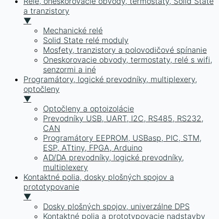
Relé, oneskorovacie obvody, termostaty, Solid State
a tranzistory
▼
Mechanické relé
Solid State relé moduly
Mosfety, tranzistory a polovodičové spínanie
Oneskorovacie obvody, termostaty, relé s wifi,
senzormi a iné
Programátory, logické prevodníky, multiplexery,
optočleny
▼
Optočleny a optoizolácie
Prevodníky USB, UART, I2C, RS485, RS232,
CAN
Programátory EEPROM, USBasp, PIC, STM,
ESP, ATtiny, FPGA, Arduino
AD/DA prevodníky, logické prevodníky,
multiplexery
Kontaktné polia, dosky plošných spojov a
prototypovanie
▼
Dosky plošných spojov, univerzálne DPS
Kontaktné polia a prototypovacie nadstavby