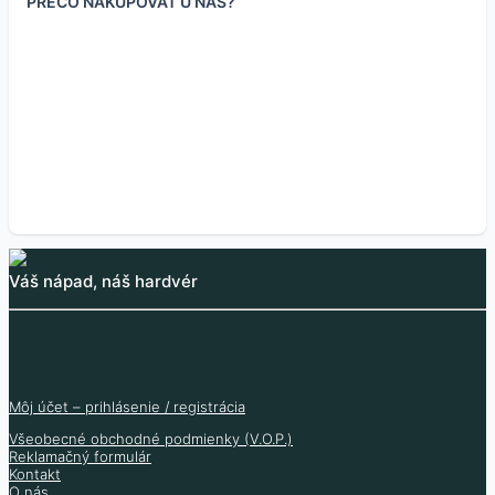
PREČO NAKUPOVAŤ U NÁS?
Mechanic Beetle
7.60
€
3.95
€
5.30
€
6.18
€
(bez DPH
)
3.21
€
4.31
€
(bez DPH
)
(bez DPH
)
16.20
€
13.17
€
(bez DPH
)
Skladom 8 ks
Skladom 17 ks
Skladom 9 ks
Skladom 10 ks
Váš nápad, náš hardvér
Môj účet – prihlásenie / registrácia
Všeobecné obchodné podmienky (V.O.P.)
Reklamačný formulár
Kontakt
O nás