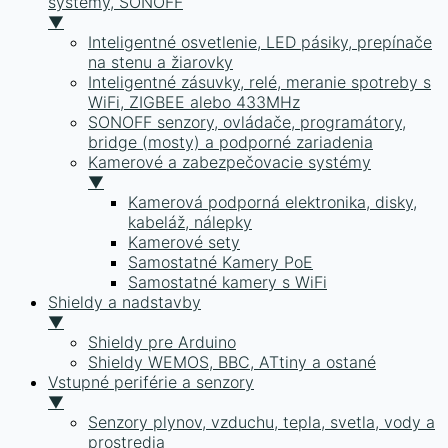
systémy, SONOFF
▼
Inteligentné osvetlenie, LED pásiky, prepínače
na stenu a žiarovky
Inteligentné zásuvky, relé, meranie spotreby s
WiFi, ZIGBEE alebo 433MHz
SONOFF senzory, ovládače, programátory,
bridge (mosty) a podporné zariadenia
Kamerové a zabezpečovacie systémy
▼
Kamerová podporná elektronika, disky,
kabeláž, nálepky
Kamerové sety
Samostatné Kamery PoE
Samostatné kamery s WiFi
Shieldy a nadstavby
▼
Shieldy pre Arduino
Shieldy WEMOS, BBC, ATtiny a ostané
Vstupné periférie a senzory
▼
Senzory plynov, vzduchu, tepla, svetla, vody a
prostredia