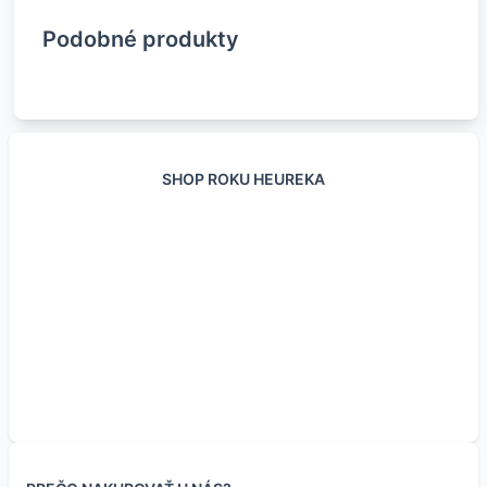
Podobné produkty
SHOP ROKU HEUREKA
DFROBOT BBC
DFROBOT expander
RP2040 vývojová
Vývojová doska ARM
rozšírenie
pre BBC micro:bit v2.2
doska FLASH 32Mb
STM32F103CBT6
micro:Maqueen