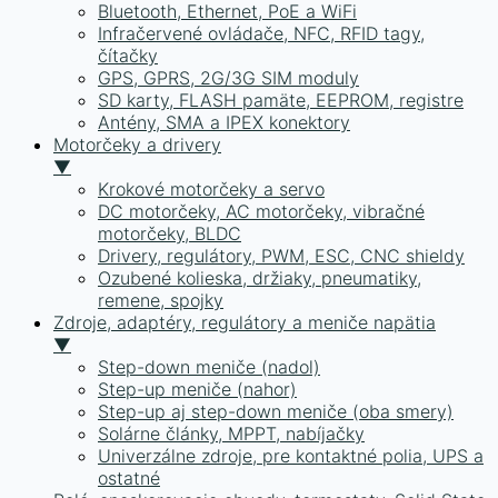
Bluetooth, Ethernet, PoE a WiFi
Infračervené ovládače, NFC, RFID tagy,
čítačky
GPS, GPRS, 2G/3G SIM moduly
SD karty, FLASH pamäte, EEPROM, registre
Antény, SMA a IPEX konektory
Motorčeky a drivery
▼
Krokové motorčeky a servo
DC motorčeky, AC motorčeky, vibračné
motorčeky, BLDC
Drivery, regulátory, PWM, ESC, CNC shieldy
Ozubené kolieska, držiaky, pneumatiky,
remene, spojky
Zdroje, adaptéry, regulátory a meniče napätia
▼
Step-down meniče (nadol)
Step-up meniče (nahor)
Step-up aj step-down meniče (oba smery)
Solárne články, MPPT, nabíjačky
Univerzálne zdroje, pre kontaktné polia, UPS a
ostatné