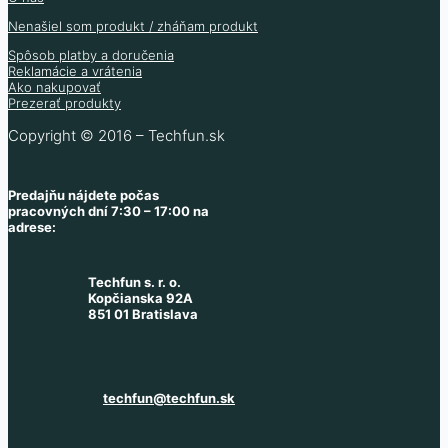
Nenašiel som produkt / zháňam produkt
Spôsob platby a doručenia
Reklamácie a vrátenia
Ako nakupovať
Prezerať produkty
Copyright © 2016 – Techfun.sk
Predajňu nájdete počas
pracovných dní 7:30 – 17:00 na
adrese:
Techfun s. r. o.
Kopčianska 92A
851 01 Bratislava
techfun@techfun.sk