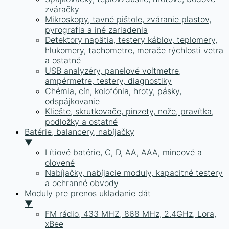
zváračky
Mikroskopy, tavné pištole, zváranie plastov,
pyrografia a iné zariadenia
Detektory napätia, testery káblov, teplomery,
hlukomery, tachometre, merače rýchlosti vetra
a ostatné
USB analyzéry, panelové voltmetre,
ampérmetre, testery, diagnostiky
Chémia, cín, kolofónia, hroty, pásky,
odspájkovanie
Kliešte, skrutkovače, pinzety, nože, pravítka,
podložky a ostatné
Batérie, balancery, nabíjačky
▼
Lítiové batérie, C, D, AA, AAA, mincové a
olovené
Nabíjačky, nabíjacie moduly, kapacitné testery
a ochranné obvody
Moduly pre prenos ukladanie dát
▼
FM rádio, 433 MHZ, 868 MHz, 2.4GHz, Lora,
xBee