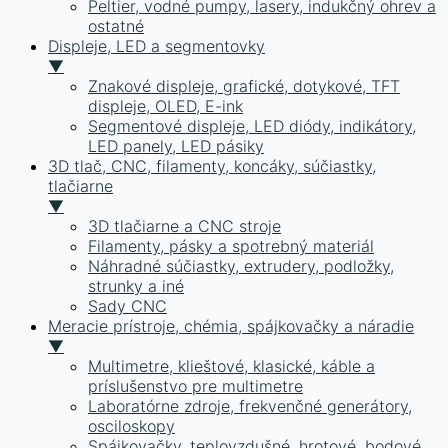
Peltier, vodné pumpy, lasery, indukčný ohrev a
ostatné
Displeje, LED a segmentovky
▼
Znakové displeje, grafické, dotykové, TFT
displeje, OLED, E-ink
Segmentové displeje, LED diódy, indikátory,
LED panely, LED pásiky
3D tlač, CNC, filamenty, koncáky, súčiastky,
tlačiarne
▼
3D tlačiarne a CNC stroje
Filamenty, pásky a spotrebný materiál
Náhradné súčiastky, extrudery, podložky,
strunky a iné
Sady CNC
Meracie prístroje, chémia, spájkovačky a náradie
▼
Multimetre, klieštové, klasické, káble a
príslušenstvo pre multimetre
Laboratórne zdroje, frekvenčné generátory,
osciloskopy
Spájkovačky, teplovzdušné, hrotové, bodové