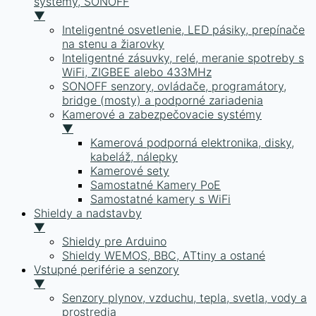
systémy, SONOFF
▼
Inteligentné osvetlenie, LED pásiky, prepínače
na stenu a žiarovky
Inteligentné zásuvky, relé, meranie spotreby s
WiFi, ZIGBEE alebo 433MHz
SONOFF senzory, ovládače, programátory,
bridge (mosty) a podporné zariadenia
Kamerové a zabezpečovacie systémy
▼
Kamerová podporná elektronika, disky,
kabeláž, nálepky
Kamerové sety
Samostatné Kamery PoE
Samostatné kamery s WiFi
Shieldy a nadstavby
▼
Shieldy pre Arduino
Shieldy WEMOS, BBC, ATtiny a ostané
Vstupné periférie a senzory
▼
Senzory plynov, vzduchu, tepla, svetla, vody a
prostredia