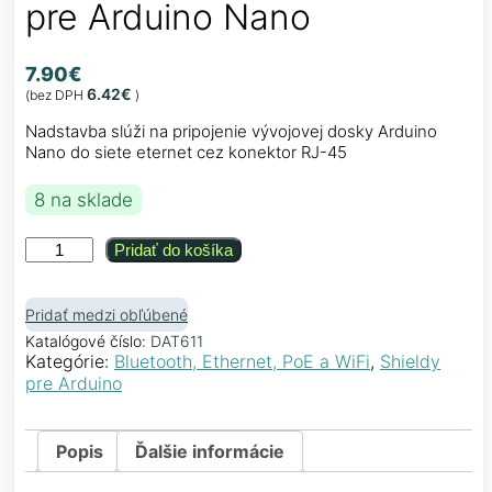
pre Arduino Nano
7.90
€
6.42
€
(bez DPH
)
Nadstavba slúži na pripojenie vývojovej dosky Arduino
Nano do siete eternet cez konektor RJ-45
8 na sklade
množstvo
Pridať do košíka
Ethernet
shield
ENC28J60
Pridať medzi obľúbené
pre
Katalógové číslo:
DAT611
Arduino
Kategórie:
Bluetooth, Ethernet, PoE a WiFi
,
Shieldy
Nano
pre Arduino
Popis
Ďalšie informácie