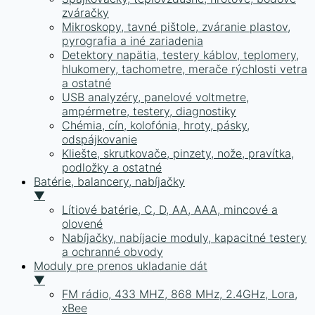
zváračky
Mikroskopy, tavné pištole, zváranie plastov,
pyrografia a iné zariadenia
Detektory napätia, testery káblov, teplomery,
hlukomery, tachometre, merače rýchlosti vetra
a ostatné
USB analyzéry, panelové voltmetre,
ampérmetre, testery, diagnostiky
Chémia, cín, kolofónia, hroty, pásky,
odspájkovanie
Kliešte, skrutkovače, pinzety, nože, pravítka,
podložky a ostatné
Batérie, balancery, nabíjačky
▼
Lítiové batérie, C, D, AA, AAA, mincové a
olovené
Nabíjačky, nabíjacie moduly, kapacitné testery
a ochranné obvody
Moduly pre prenos ukladanie dát
▼
FM rádio, 433 MHZ, 868 MHz, 2.4GHz, Lora,
xBee