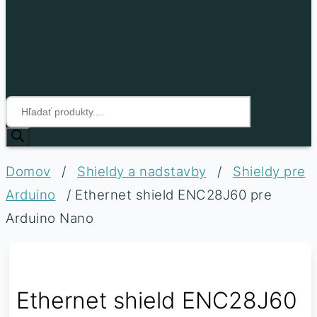
Products
Techfun
search
Váš
nápad,
Domov
/
Shieldy a nadstavby
/
Shieldy pre
náš
hardvér
Arduino
/ Ethernet shield ENC28J60 pre
Arduino Nano
Ethernet shield ENC28J60