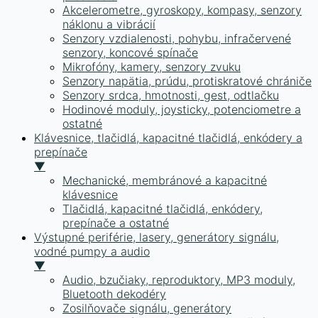
Akcelerometre, gyroskopy, kompasy, senzory
náklonu a vibrácií
Senzory vzdialenosti, pohybu, infračervené
senzory, koncové spínače
Mikrofóny, kamery, senzory zvuku
Senzory napätia, prúdu, protiskratové chrániče
Senzory srdca, hmotnosti, gest, odtlačku
Hodinové moduly, joysticky, potenciometre a
ostatné
Klávesnice, tlačidlá, kapacitné tlačidlá, enkódery a
prepínače
▼
Mechanické, membránové a kapacitné
klávesnice
Tlačidlá, kapacitné tlačidlá, enkódery,
prepínače a ostatné
Výstupné periférie, lasery, generátory signálu,
vodné pumpy a audio
▼
Audio, bzučiaky, reproduktory, MP3 moduly,
Bluetooth dekodéry
Zosilňovače signálu, generátory