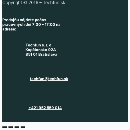
Copyright © 2016 – Techfun.sk
Predajňu nájdete počas
pracovných dní 7:30 – 17:00 na
adrese:
Techfun s. r. o.
Kopčianska 92A
851 01 Bratislava
techfun@techfun.sk
+421 952 559 014