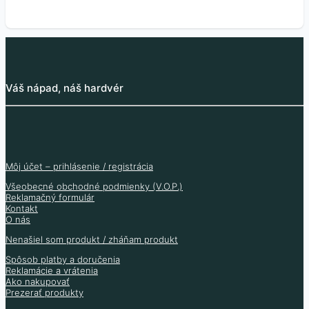
Váš nápad, náš hardvér
Môj účet – prihlásenie / registrácia
Všeobecné obchodné podmienky (V.O.P.)
Reklamačný formulár
Kontakt
O nás
Nenašiel som produkt / zháňam produkt
Spôsob platby a doručenia
Reklamácie a vrátenia
Ako nakupovať
Prezerať produkty