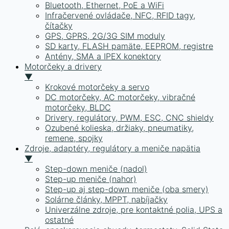
Bluetooth, Ethernet, PoE a WiFi
Infračervené ovládače, NFC, RFID tagy,
čítačky
GPS, GPRS, 2G/3G SIM moduly
SD karty, FLASH pamäte, EEPROM, registre
Antény, SMA a IPEX konektory
Motorčeky a drivery
▼
Krokové motorčeky a servo
DC motorčeky, AC motorčeky, vibračné
motorčeky, BLDC
Drivery, regulátory, PWM, ESC, CNC shieldy
Ozubené kolieska, držiaky, pneumatiky,
remene, spojky
Zdroje, adaptéry, regulátory a meniče napätia
▼
Step-down meniče (nadol)
Step-up meniče (nahor)
Step-up aj step-down meniče (oba smery)
Solárne články, MPPT, nabíjačky
Univerzálne zdroje, pre kontaktné polia, UPS a
ostatné