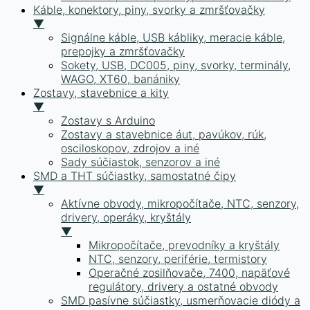
Káble, konektory, piny, svorky a zmršťovačky
▼
Signálne káble, USB kábliky, meracie káble,
prepojky a zmršťovačky
Sokety, USB, DC005, piny, svorky, terminály,
WAGO, XT60, banániky
Zostavy, stavebnice a kity
▼
Zostavy s Arduino
Zostavy a stavebnice áut, pavúkov, rúk,
osciloskopov, zdrojov a iné
Sady súčiastok, senzorov a iné
SMD a THT súčiastky, samostatné čipy
▼
Aktívne obvody, mikropočítače, NTC, senzory,
drivery, operáky, kryštály
▼
Mikropočítače, prevodníky a kryštály
NTC, senzory, periférie, termistory
Operačné zosilňovače, 7400, napäťové
regulátory, drivery a ostatné obvody
SMD pasívne súčiastky, usmerňovacie diódy a