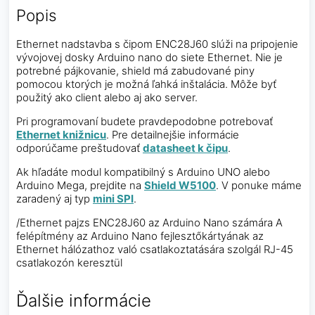
Popis
Ethernet nadstavba s čipom ENC28J60 slúži na pripojenie
vývojovej dosky Arduino nano do siete Ethernet. Nie je
potrebné pájkovanie, shield má zabudované piny
pomocou ktorých je možná ľahká inštalácia. Môže byť
použitý ako client alebo aj ako server.
Pri programovaní budete pravdepodobne potrebovať
Ethernet knižnicu
. Pre detailnejšie informácie
odporúčame preštudovať
datasheet k čipu
.
Ak hľadáte modul kompatibilný s Arduino UNO alebo
Arduino Mega, prejdite na
Shield W5100
. V ponuke máme
zaradený aj typ
mini SPI
.
/Ethernet pajzs ENC28J60 az Arduino Nano számára A
felépítmény az Arduino Nano fejlesztőkártyának az
Ethernet hálózathoz való csatlakoztatására szolgál RJ-45
csatlakozón keresztül
Ďalšie informácie