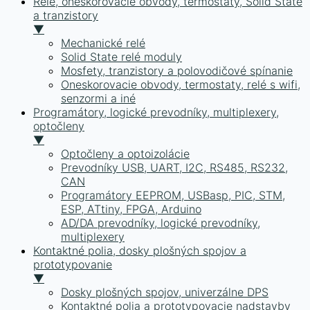
Relé, oneskorovacie obvody, termostaty, Solid State
a tranzistory
▼
Mechanické relé
Solid State relé moduly
Mosfety, tranzistory a polovodičové spínanie
Oneskorovacie obvody, termostaty, relé s wifi,
senzormi a iné
Programátory, logické prevodníky, multiplexery,
optočleny
▼
Optočleny a optoizolácie
Prevodníky USB, UART, I2C, RS485, RS232,
CAN
Programátory EEPROM, USBasp, PIC, STM,
ESP, ATtiny, FPGA, Arduino
AD/DA prevodníky, logické prevodníky,
multiplexery
Kontaktné polia, dosky plošných spojov a
prototypovanie
▼
Dosky plošných spojov, univerzálne DPS
Kontaktné polia a prototypovacie nadstavby