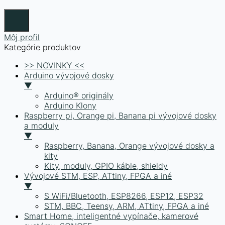
Môj profil
Kategórie produktov
>> NOVINKY <<
Arduino vývojové dosky
▼
Arduino® originály
Arduino Klony
Raspberry pi, Orange pi, Banana pi vývojové dosky
a moduly
▼
Raspberry, Banana, Orange vývojové dosky a
kity
Kity, moduly, GPIO káble, shieldy
Vývojové STM, ESP, ATtiny, FPGA a iné
▼
S WiFi/Bluetooth, ESP8266, ESP12, ESP32
STM, BBC, Teensy, ARM, ATtiny, FPGA a iné
Smart Home, inteligentné vypínače, kamerové