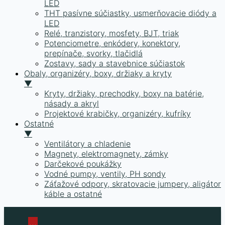
LED
THT pasívne súčiastky, usmerňovacie diódy a
LED
Relé, tranzistory, mosfety, BJT, triak
Potenciometre, enkódery, konektory,
prepínače, svorky, tlačidlá
Zostavy, sady a stavebnice súčiastok
Obaly, organizéry, boxy, držiaky a kryty
▼
Kryty, držiaky, prechodky, boxy na batérie,
násady a akryl
Projektové krabičky, organizéry, kufríky
Ostatné
▼
Ventilátory a chladenie
Magnety, elektromagnety, zámky
Darčekové poukážky
Vodné pumpy, ventily, PH sondy
Záťažové odpory, skratovacie jumpery, aligátor
káble a ostatné
Skip
to
...