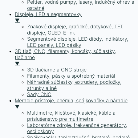
Peltier, vodné pumpy, lasery, indukčný ohrev a
ostatné
Displeje, LED a segmentovky
▼
Znakové displeje, grafické, dotykové, TFT
displeje, OLED, E-ink
Segmentové displeje, LED diódy, indikátory,
LED panely, LED pásiky
3D tlač, CNC, filamenty, koncáky, súčiastky,
tlačiarne
▼
3D tlačiarne a CNC stroje
Filamenty, pásky a spotrebný materiál
Náhradné súčiastky, extrudery, podložky,
strunky a iné
Sady CNC
Meracie prístroje, chémia, spájkovačky a náradie
▼
Multimetre, klieštové, klasické, káble a
príslušenstvo pre multimetre
Laboratórne zdroje, frekvenčné generátory,
osciloskopy
Spájkovačky, teplovzdušné, hrotové, bodové