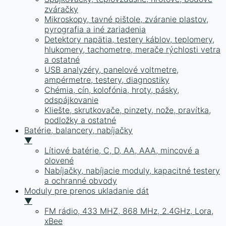
zváračky
Mikroskopy, tavné pištole, zváranie plastov,
pyrografia a iné zariadenia
Detektory napätia, testery káblov, teplomery,
hlukomery, tachometre, merače rýchlosti vetra
a ostatné
USB analyzéry, panelové voltmetre,
ampérmetre, testery, diagnostiky
Chémia, cín, kolofónia, hroty, pásky,
odspájkovanie
Kliešte, skrutkovače, pinzety, nože, pravítka,
podložky a ostatné
Batérie, balancery, nabíjačky
▼
Lítiové batérie, C, D, AA, AAA, mincové a
olovené
Nabíjačky, nabíjacie moduly, kapacitné testery
a ochranné obvody
Moduly pre prenos ukladanie dát
▼
FM rádio, 433 MHZ, 868 MHz, 2.4GHz, Lora,
xBee