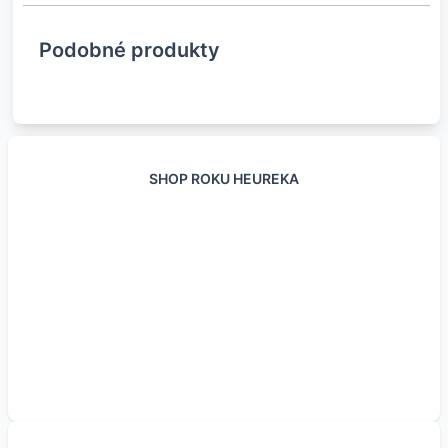
Podobné produkty
SHOP ROKU HEUREKA
Izolačná elektrická
Čistič pre spájkovací
Odstraňovač hrdze
Stlačený vzduch v
páska rôzne farby
hrot 599B
CX-80 500 ml duo
spreji