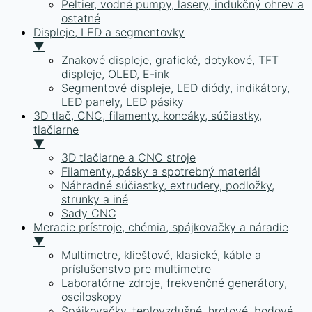
Peltier, vodné pumpy, lasery, indukčný ohrev a
ostatné
Displeje, LED a segmentovky
▼
Znakové displeje, grafické, dotykové, TFT
displeje, OLED, E-ink
Segmentové displeje, LED diódy, indikátory,
LED panely, LED pásiky
3D tlač, CNC, filamenty, koncáky, súčiastky,
tlačiarne
▼
3D tlačiarne a CNC stroje
Filamenty, pásky a spotrebný materiál
Náhradné súčiastky, extrudery, podložky,
strunky a iné
Sady CNC
Meracie prístroje, chémia, spájkovačky a náradie
▼
Multimetre, klieštové, klasické, káble a
príslušenstvo pre multimetre
Laboratórne zdroje, frekvenčné generátory,
osciloskopy
Spájkovačky, teplovzdušné, hrotové, bodové