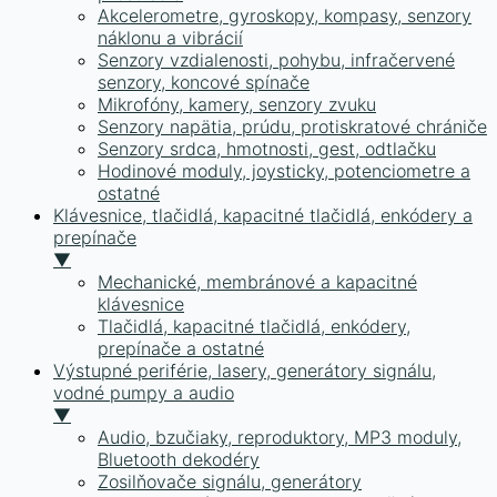
Akcelerometre, gyroskopy, kompasy, senzory
náklonu a vibrácií
Senzory vzdialenosti, pohybu, infračervené
senzory, koncové spínače
Mikrofóny, kamery, senzory zvuku
Senzory napätia, prúdu, protiskratové chrániče
Senzory srdca, hmotnosti, gest, odtlačku
Hodinové moduly, joysticky, potenciometre a
ostatné
Klávesnice, tlačidlá, kapacitné tlačidlá, enkódery a
prepínače
▼
Mechanické, membránové a kapacitné
klávesnice
Tlačidlá, kapacitné tlačidlá, enkódery,
prepínače a ostatné
Výstupné periférie, lasery, generátory signálu,
vodné pumpy a audio
▼
Audio, bzučiaky, reproduktory, MP3 moduly,
Bluetooth dekodéry
Zosilňovače signálu, generátory