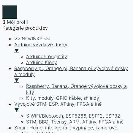
Môj profil
Kategórie produktov
>> NOVINKY <<
Arduino vývojové dosky
▼
Arduino® originály
Arduino Klony
Raspberry pi, Orange pi, Banana pi vývojové dosky
a moduly
▼
Raspberry, Banana, Orange vývojové dosky a
kity
Kity, moduly, GPIO káble, shieldy
Vývojové STM, ESP, ATtiny, FPGA a iné
▼
S WiFi/Bluetooth, ESP8266, ESP12, ESP32
STM, BBC, Teensy, ARM, ATtiny, FPGA a iné
Smart Home, inteligentné vypínače, kamerové