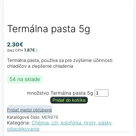
Termálna pasta 5g
2.30
€
1.87
€
(bez DPH
)
Termálna pasta, používa sa pre zvýšenie účinnosti
chladičov a zlepšenie chladenia
54 na sklade
množstvo Termálna pasta 5g
Pridať do košíka
Pridať medzi obľúbené
Katalógové číslo:
MER878
Kategória:
Chémia, cín, kolofónia, hroty, pásky,
odspájkovanie