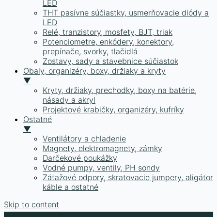
LED
THT pasívne súčiastky, usmerňovacie diódy a
LED
Relé, tranzistory, mosfety, BJT, triak
Potenciometre, enkódery, konektory,
prepínače, svorky, tlačidlá
Zostavy, sady a stavebnice súčiastok
Obaly, organizéry, boxy, držiaky a kryty
▼
Kryty, držiaky, prechodky, boxy na batérie,
násady a akryl
Projektové krabičky, organizéry, kufríky
Ostatné
▼
Ventilátory a chladenie
Magnety, elektromagnety, zámky
Darčekové poukážky
Vodné pumpy, ventily, PH sondy
Záťažové odpory, skratovacie jumpery, aligátor
káble a ostatné
Skip to content