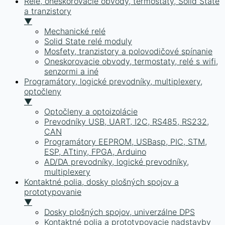
Relé, oneskorovacie obvody, termostaty, Solid State
a tranzistory
▼
Mechanické relé
Solid State relé moduly
Mosfety, tranzistory a polovodičové spínanie
Oneskorovacie obvody, termostaty, relé s wifi,
senzormi a iné
Programátory, logické prevodníky, multiplexery,
optočleny
▼
Optočleny a optoizolácie
Prevodníky USB, UART, I2C, RS485, RS232,
CAN
Programátory EEPROM, USBasp, PIC, STM,
ESP, ATtiny, FPGA, Arduino
AD/DA prevodníky, logické prevodníky,
multiplexery
Kontaktné polia, dosky plošných spojov a
prototypovanie
▼
Dosky plošných spojov, univerzálne DPS
Kontaktné polia a prototypovacie nadstavby