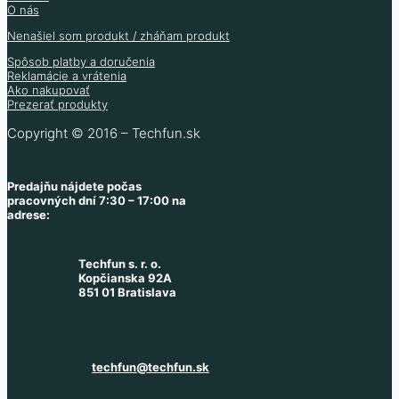
O nás
Nenašiel som produkt / zháňam produkt
Spôsob platby a doručenia
Reklamácie a vrátenia
Ako nakupovať
Prezerať produkty
Copyright © 2016 – Techfun.sk
Predajňu nájdete počas
pracovných dní 7:30 – 17:00 na
adrese:
Techfun s. r. o.
Kopčianska 92A
851 01 Bratislava
techfun@techfun.sk