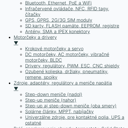
Bluetooth, Ethernet, PoE a WiFi
Infračervené ovládače, NFC, RFID tagy,
čítačky
GPS, GPRS, 2G/3G SIM moduly
SD karty, FLASH pamäte, EEPROM, registre
Antény, SMA a IPEX konektory
Motorčeky a drivery
▼
Krokové motorčeky a servo
DC motorčeky, AC motorčeky, vibračné
motorčeky, BLDC
Drivery, regulátory, PWM, ESC, CNC shieldy
Ozubené kolieska, držiaky, pneumatiky,
remene, spojky
Zdroje, adaptéry, regulátory a meniče napätia
▼
Step-down meniče (nadol)
Step-up meniče (nahor)
Step-up aj step-down meniče (oba smery)
Solárne články, MPPT, nabíjačky
Univerzálne zdroje, pre kontaktné polia, UPS a
ostatné