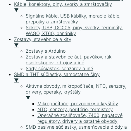
Káble, konektory, piny, svorky a zmršťovačky
▼
Signálne káble, USB kábliky, meracie káble,
prepojky a zmršťovačky
Sokety, USB, DC005, piny, svorky, terminály,
WAGO, XT60, banániky
Zostavy, stavebnice a kity
▼
Zostavy s Arduino
Zostavy a stavebnice áut, pavúkov, rúk,
osciloskopov, zdrojov a iné
Sady súčiastok, senzorov a iné
SMD a THT súčiastky, samostatné čipy
▼
Aktívne obvody, mikropočítače, NTC, senzory,
drivery, operáky, kryštály
▼
Mikropočítače, prevodníky a kryštály
NTC, senzory, periférie, termistory
Operačné zosilňovače, 7400, napäťové
regulátory, drivery a ostatné obvody
SMD pasívne súčiastky, usmerňovacie diódy a