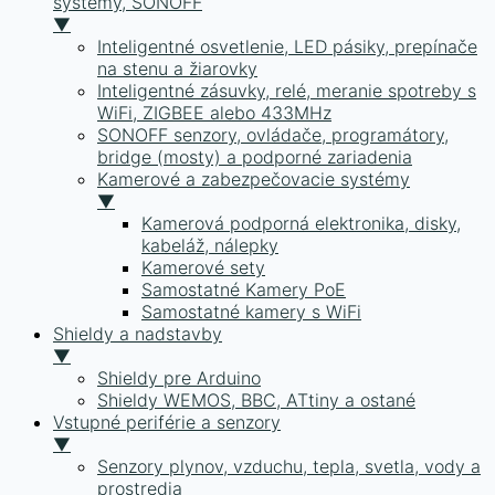
systémy, SONOFF
▼
Inteligentné osvetlenie, LED pásiky, prepínače
na stenu a žiarovky
Inteligentné zásuvky, relé, meranie spotreby s
WiFi, ZIGBEE alebo 433MHz
SONOFF senzory, ovládače, programátory,
bridge (mosty) a podporné zariadenia
Kamerové a zabezpečovacie systémy
▼
Kamerová podporná elektronika, disky,
kabeláž, nálepky
Kamerové sety
Samostatné Kamery PoE
Samostatné kamery s WiFi
Shieldy a nadstavby
▼
Shieldy pre Arduino
Shieldy WEMOS, BBC, ATtiny a ostané
Vstupné periférie a senzory
▼
Senzory plynov, vzduchu, tepla, svetla, vody a
prostredia