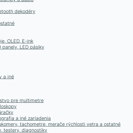
uetooth dekodéry
ostatné
je, OLED, E-ink
D panely, LED pásiky
y a iné
enstvo pre multimetre
iloskopy
áračky
ografia a iné zariadenia
lukomery, tachometre, merače rýchlosti vetra a ostatné
 testery, diagnostiky