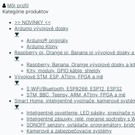
Môj profil
Kategórie produktov
>> NOVINKY <<
Arduino vývojové dosky
▼
Arduino® originály
Arduino Klony
Raspberry pi, Orange pi, Banana pi vývojové dosky 
▼
Raspberry, Banana, Orange vývojové dosky a ki
Kity, moduly, GPIO káble, shieldy
Vývojové STM, ESP, ATtiny, FPGA a iné
▼
S WiFi/Bluetooth, ESP8266, ESP12, ESP32
STM, BBC, Teensy, ARM, ATtiny, FPGA a iné
Smart Home, inteligentné vypínače, kamerové syst
▼
Inteligentné osvetlenie, LED pásiky, prepínače n
Inteligentné zásuvky, relé, meranie spotreby s
SONOFF senzory, ovládače, programátory, bridg
Kamerové a zabezpečovacie systémy