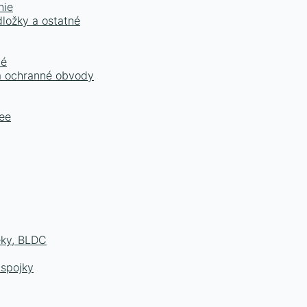
nie
dložky a ostatné
né
 a ochranné obvody
ee
eky, BLDC
 spojky