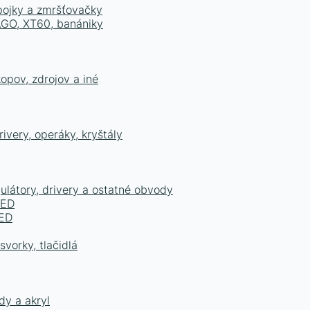
epojky a zmršťovačky
WAGO, XT60, banániky
opov, zdrojov a iné
ivery, operáky, kryštály
ulátory, drivery a ostatné obvody
LED
LED
vorky, tlačidlá
dy a akryl