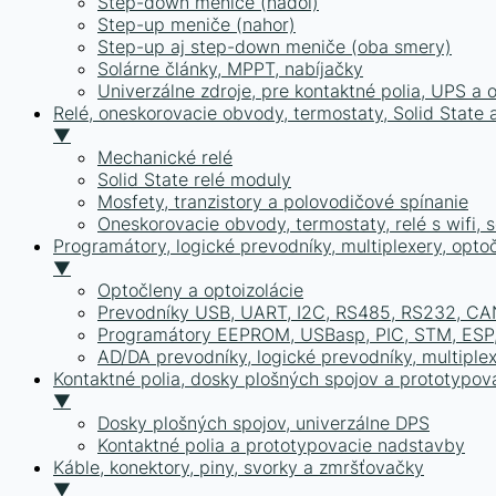
Step-down meniče (nadol)
Step-up meniče (nahor)
Step-up aj step-down meniče (oba smery)
Solárne články, MPPT, nabíjačky
Univerzálne zdroje, pre kontaktné polia, UPS a 
Relé, oneskorovacie obvody, termostaty, Solid State a
▼
Mechanické relé
Solid State relé moduly
Mosfety, tranzistory a polovodičové spínanie
Oneskorovacie obvody, termostaty, relé s wifi, 
Programátory, logické prevodníky, multiplexery, opto
▼
Optočleny a optoizolácie
Prevodníky USB, UART, I2C, RS485, RS232, CA
Programátory EEPROM, USBasp, PIC, STM, ESP,
AD/DA prevodníky, logické prevodníky, multiple
Kontaktné polia, dosky plošných spojov a prototypov
▼
Dosky plošných spojov, univerzálne DPS
Kontaktné polia a prototypovacie nadstavby
Káble, konektory, piny, svorky a zmršťovačky
▼