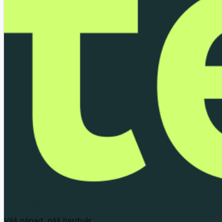
Techfun
Váš nápad, náš hardvér