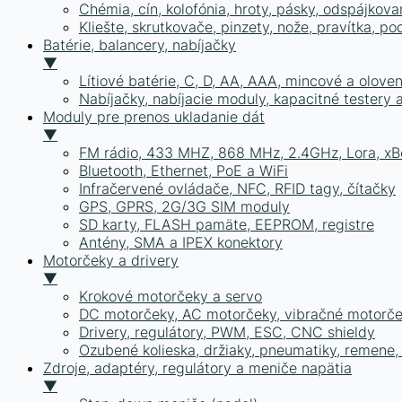
Chémia, cín, kolofónia, hroty, pásky, odspájkova
Kliešte, skrutkovače, pinzety, nože, pravítka, po
Batérie, balancery, nabíjačky
▼
Lítiové batérie, C, D, AA, AAA, mincové a olove
Nabíjačky, nabíjacie moduly, kapacitné testery
Moduly pre prenos ukladanie dát
▼
FM rádio, 433 MHZ, 868 MHz, 2.4GHz, Lora, xB
Bluetooth, Ethernet, PoE a WiFi
Infračervené ovládače, NFC, RFID tagy, čítačky
GPS, GPRS, 2G/3G SIM moduly
SD karty, FLASH pamäte, EEPROM, registre
Antény, SMA a IPEX konektory
Motorčeky a drivery
▼
Krokové motorčeky a servo
DC motorčeky, AC motorčeky, vibračné motorč
Drivery, regulátory, PWM, ESC, CNC shieldy
Ozubené kolieska, držiaky, pneumatiky, remene,
Zdroje, adaptéry, regulátory a meniče napätia
▼