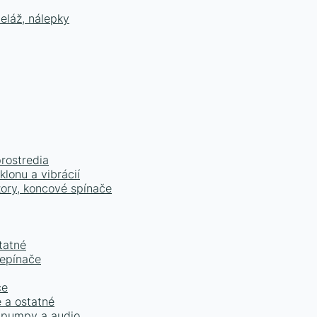
eláž, nálepky
prostredia
lonu a vibrácií
zory, koncové spínače
tatné
repínače
ce
e a ostatné
é pumpy a audio