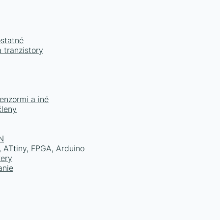
ostatné
 tranzistory
senzormi a iné
členy
N
 ATtiny, FPGA, Arduino
xery
anie