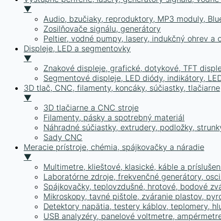
▼
Audio, bzučiaky, reproduktory, MP3 moduly, Bl
Zosilňovače signálu, generátory
Peltier, vodné pumpy, lasery, indukčný ohrev a 
Displeje, LED a segmentovky
▼
Znakové displeje, grafické, dotykové, TFT disple
Segmentové displeje, LED diódy, indikátory, LE
3D tlač, CNC, filamenty, koncáky, súčiastky, tlačiarne
▼
3D tlačiarne a CNC stroje
Filamenty, pásky a spotrebný materiál
Náhradné súčiastky, extrudery, podložky, strunk
Sady CNC
Meracie prístroje, chémia, spájkovačky a náradie
▼
Multimetre, klieštové, klasické, káble a prísluš
Laboratórne zdroje, frekvenčné generátory, osc
Spájkovačky, teplovzdušné, hrotové, bodové zv
Mikroskopy, tavné pištole, zváranie plastov, pyr
Detektory napätia, testery káblov, teplomery, h
USB analyzéry, panelové voltmetre, ampérmetre,