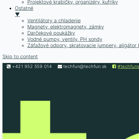
Projektové krabičky, organizéry, kufríky
Ostatné
▼
Ventilátory a chladenie
Magnety, elektromagnety, zámky
Darčekové poukážky
Vodné pumpy, ventily, PH sondy
Záťažové odpory, skratovacie jumpery, aligátor 
Skip to content
+421 952 559 014
techfun@techfun.sk
#techfun