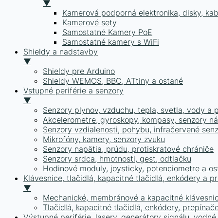
▼
Kamerová podporná elektronika, disky, kab
Kamerové sety
Samostatné Kamery PoE
Samostatné kamery s WiFi
Shieldy a nadstavby
▼
Shieldy pre Arduino
Shieldy WEMOS, BBC, ATtiny a ostané
Vstupné periférie a senzory
▼
Senzory plynov, vzduchu, tepla, svetla, vody a 
Akcelerometre, gyroskopy, kompasy, senzory nák
Senzory vzdialenosti, pohybu, infračervené sen
Mikrofóny, kamery, senzory zvuku
Senzory napätia, prúdu, protiskratové chrániče
Senzory srdca, hmotnosti, gest, odtlačku
Hodinové moduly, joysticky, potenciometre a os
Klávesnice, tlačidlá, kapacitné tlačidlá, enkódery a p
▼
Mechanické, membránové a kapacitné klávesni
Tlačidlá, kapacitné tlačidlá, enkódery, prepínač
Výstupné periférie, lasery, generátory signálu, vodn