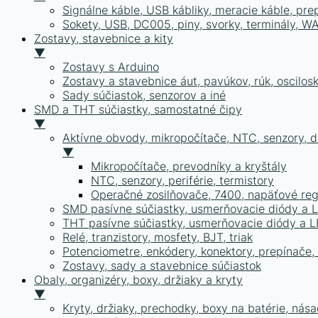
Signálne káble, USB kábliky, meracie káble, pr
Sokety, USB, DC005, piny, svorky, terminály, 
Zostavy, stavebnice a kity
▼
Zostavy s Arduino
Zostavy a stavebnice áut, pavúkov, rúk, oscilosk
Sady súčiastok, senzorov a iné
SMD a THT súčiastky, samostatné čipy
▼
Aktívne obvody, mikropočítače, NTC, senzory, dr
▼
Mikropočítače, prevodníky a kryštály
NTC, senzory, periférie, termistory
Operačné zosilňovače, 7400, napäťové reg
SMD pasívne súčiastky, usmerňovacie diódy a 
THT pasívne súčiastky, usmerňovacie diódy a 
Relé, tranzistory, mosfety, BJT, triak
Potenciometre, enkódery, konektory, prepínače, s
Zostavy, sady a stavebnice súčiastok
Obaly, organizéry, boxy, držiaky a kryty
▼
Kryty, držiaky, prechodky, boxy na batérie, nása