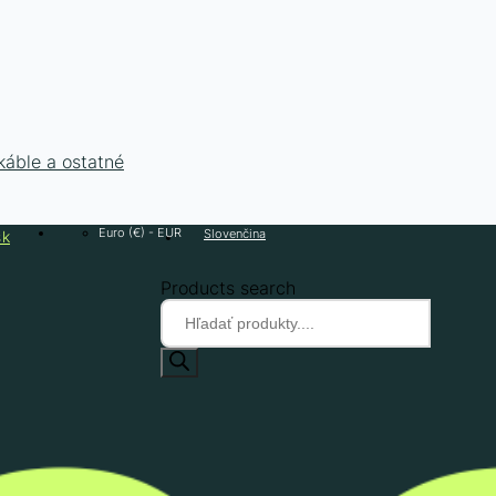
káble a ostatné
Euro (€) - EUR
Slovenčina
sk
Products search