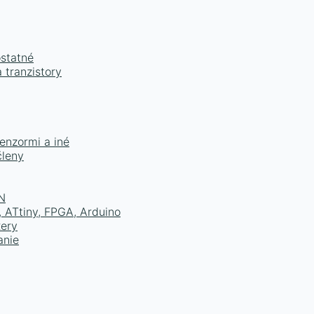
ostatné
 tranzistory
senzormi a iné
členy
N
 ATtiny, FPGA, Arduino
xery
anie