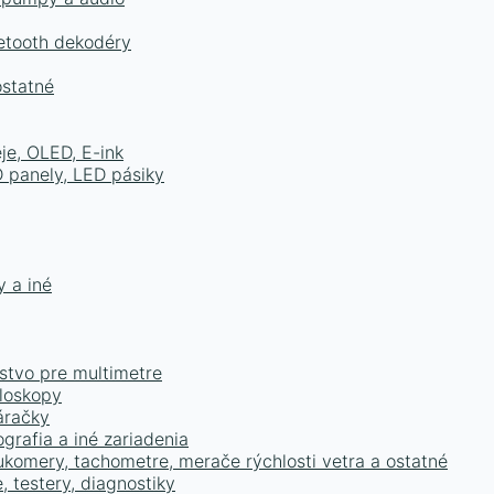
uetooth dekodéry
ostatné
je, OLED, E-ink
D panely, LED pásiky
y a iné
enstvo pre multimetre
iloskopy
áračky
ografia a iné zariadenia
lukomery, tachometre, merače rýchlosti vetra a ostatné
 testery, diagnostiky