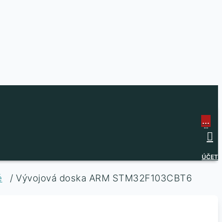
...
...
ÚČET
é
/ Vývojová doska ARM STM32F103CBT6