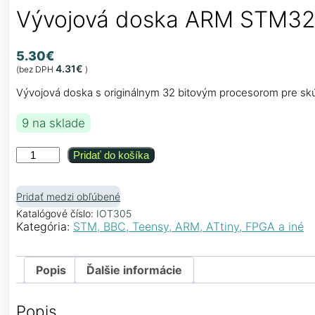
Vývojová doska ARM STM3
5.30
€
4.31
€
(bez DPH
)
Vývojová doska s originálnym 32 bitovým procesorom pre sk
9 na sklade
množstvo
Pridať do košíka
Vývojová
doska
ARM
Pridať medzi obľúbené
STM32F103CBT6
Katalógové číslo:
IOT305
Kategória:
STM, BBC, Teensy, ARM, ATtiny, FPGA a iné
Popis
Ďalšie informácie
Popis