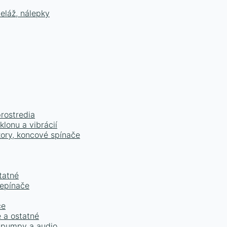
eláž, nálepky
prostredia
lonu a vibrácií
zory, koncové spínače
tatné
repínače
ce
e a ostatné
é pumpy a audio