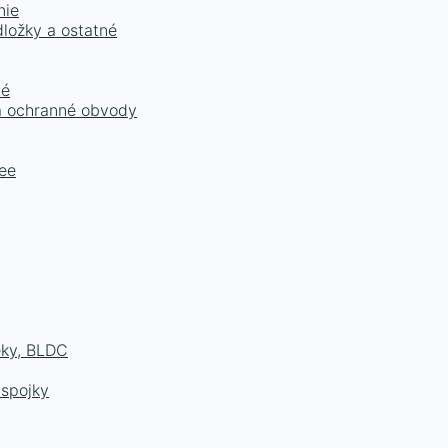
nie
dložky a ostatné
né
 a ochranné obvody
ee
eky, BLDC
 spojky