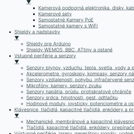
▼
Kamerová podporná elektronika, disky, kab
Kamerové sety
Samostatné Kamery PoE
Samostatné kamery s WiFi
Shieldy a nadstavby
▼
Shieldy pre Arduino
Shieldy WEMOS, BBC, ATtiny a ostané
Vstupné periférie a senzory
▼
Senzory plynov, vzduchu, tepla, svetla, vody a 
Akcelerometre, gyroskopy, kompasy, senzory nák
Senzory vzdialenosti, pohybu, infračervené sen
Mikrofóny, kamery, senzory zvuku
Senzory napätia, prúdu, protiskratové chrániče
Senzory srdca, hmotnosti, gest, odtlačku
Hodinové moduly, joysticky, potenciometre a os
Klávesnice, tlačidlá, kapacitné tlačidlá, enkódery a p
▼
Mechanické, membránové a kapacitné klávesni
Tlačidlá, kapacitné tlačidlá, enkódery, prepínač
Výstupné periférie, lasery, generátory signálu, vodn