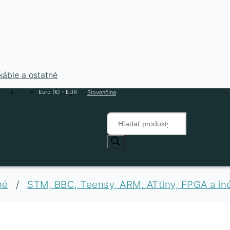
káble a ostatné
Euro (€) - EUR
Slovenčina
Products
search
né
/
STM, BBC, Teensy, ARM, ATtiny, FPGA a in