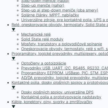
Step-down meniče (nadol)
Step-up meniče (nahor)
Step-up aj step-down meniče (oba smery)
Solárne články, MPPT, nabíjačky
Univerzálne zdroje, pre kontaktné polia, UPS a 
Relé, oneskorovacie obvody, termostaty, Solid State a
▼
Mechanické relé
Solid State relé moduly
Mosfety, tranzistory a polovodičové spínanie
Oneskorovacie obvody, termostaty, relé s wifi, 
Programátory, logické prevodníky, multiplexery, opto
▼
Optočleny a optoizolácie
Prevodníky USB, UART, I2C, RS485, RS232, CA
Programátory EEPROM, USBasp, PIC, STM, ESP,
AD/DA prevodníky, logické prevodníky, multiple
Kontaktné polia, dosky plošných spojov a prototypov
▼
Dosky plošných spojov, univerzálne DPS
Kontaktné polia a prototypovacie nadstavby
Káble, konektory, piny, svorky a zmršťovačky
▼