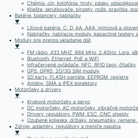
Chémia, cín, kolofónia, hroty, pásky, odspájkova
Kliešte, skrutkovače, pinzety, nože, pravítka, po
Batérie, balancery, nabíjačky
▼
Lítiové batérie, C, D, AA, AAA, mincové a olove
Nabíjačky, nabíjacie moduly, kapacitné testery
Moduly pre prenos ukladanie dát
▼
FM rádio, 433 MHZ, 868 MHz, 2.4GHz, Lora, xB
Bluetooth, Ethernet, PoE a WiFi
Infračervené ovládače, NFC, RFID tagy, čítačky
GPS, GPRS, 2G/3G SIM moduly
SD karty, FLASH pamäte, EEPROM, registre
Antény, SMA a IPEX konektory
Motorčeky a drivery
▼
Krokové motorčeky a servo
DC motorčeky, AC motorčeky, vibračné motorč
Drivery, regulátory, PWM, ESC, CNC shieldy
Ozubené kolieska, držiaky, pneumatiky, remene,
Zdroje, adaptéry, regulátory a meniče napätia
▼