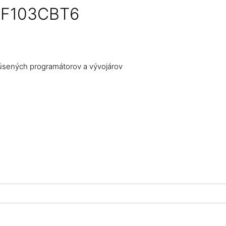
2F103CBT6
úsených programátorov a vývojárov