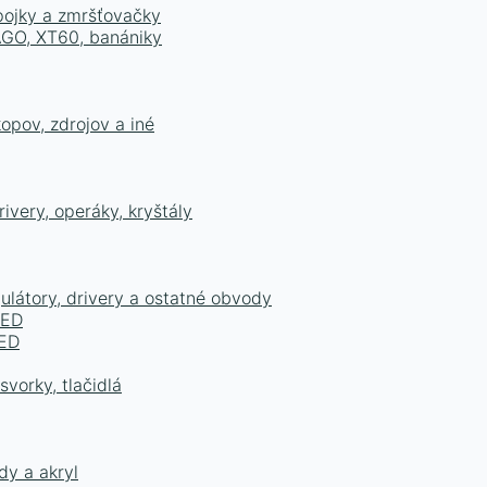
epojky a zmršťovačky
WAGO, XT60, banániky
opov, zdrojov a iné
ivery, operáky, kryštály
ulátory, drivery a ostatné obvody
LED
LED
vorky, tlačidlá
dy a akryl