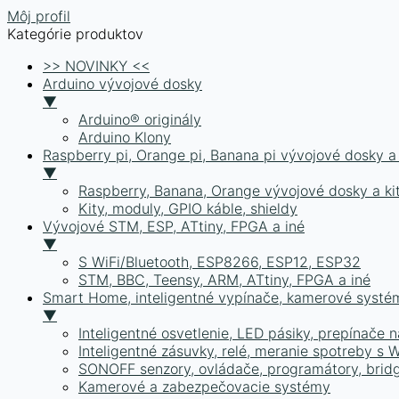
Môj profil
Kategórie produktov
>> NOVINKY <<
Arduino vývojové dosky
▼
Arduino® originály
Arduino Klony
Raspberry pi, Orange pi, Banana pi vývojové dosky 
▼
Raspberry, Banana, Orange vývojové dosky a ki
Kity, moduly, GPIO káble, shieldy
Vývojové STM, ESP, ATtiny, FPGA a iné
▼
S WiFi/Bluetooth, ESP8266, ESP12, ESP32
STM, BBC, Teensy, ARM, ATtiny, FPGA a iné
Smart Home, inteligentné vypínače, kamerové syst
▼
Inteligentné osvetlenie, LED pásiky, prepínače n
Inteligentné zásuvky, relé, meranie spotreby s
SONOFF senzory, ovládače, programátory, bridg
Kamerové a zabezpečovacie systémy