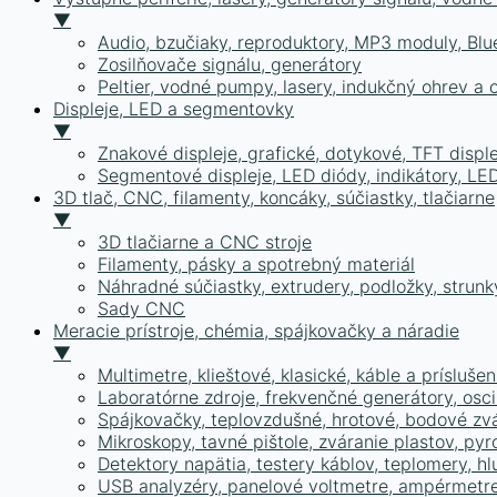
▼
Audio, bzučiaky, reproduktory, MP3 moduly, Bl
Zosilňovače signálu, generátory
Peltier, vodné pumpy, lasery, indukčný ohrev a 
Displeje, LED a segmentovky
▼
Znakové displeje, grafické, dotykové, TFT disple
Segmentové displeje, LED diódy, indikátory, LE
3D tlač, CNC, filamenty, koncáky, súčiastky, tlačiarne
▼
3D tlačiarne a CNC stroje
Filamenty, pásky a spotrebný materiál
Náhradné súčiastky, extrudery, podložky, strunk
Sady CNC
Meracie prístroje, chémia, spájkovačky a náradie
▼
Multimetre, klieštové, klasické, káble a prísluš
Laboratórne zdroje, frekvenčné generátory, osc
Spájkovačky, teplovzdušné, hrotové, bodové zv
Mikroskopy, tavné pištole, zváranie plastov, pyr
Detektory napätia, testery káblov, teplomery, h
USB analyzéry, panelové voltmetre, ampérmetre,