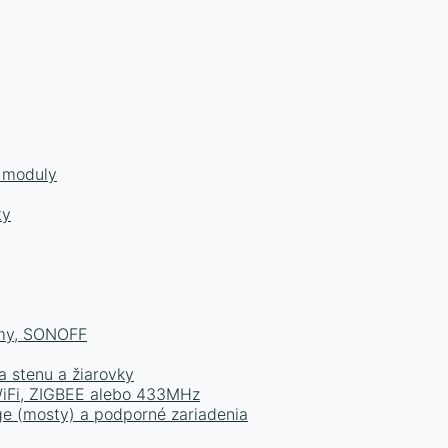
a moduly
ty
émy, SONOFF
a stenu a žiarovky
 WiFi, ZIGBEE alebo 433MHz
e (mosty) a podporné zariadenia